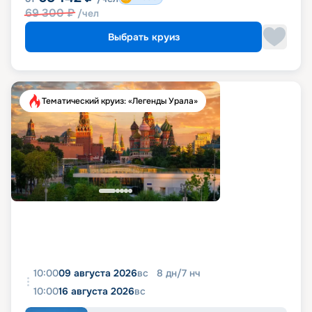
69 300
₽
/чел
Выбрать круиз
Тематический круиз: «Легенды Урала»
10:00
09 августа 2026
вс
8
дн
/
7
нч
10:00
16 августа 2026
вс