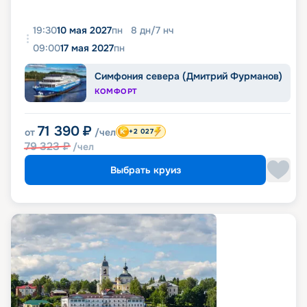
19:30
10 мая 2027
пн
8
дн
/
7
нч
09:00
17 мая 2027
пн
Симфония севера (Дмитрий Фурманов)
КОМФОРТ
71 390
₽
от
/чел
+2 027
79 323
₽
/чел
Выбрать круиз