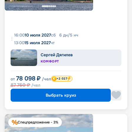
16:00
10 июля 2027
сб
6
дн
/
5
нч
13:00
15 июля 2027
чт
Сергей Дягилев
КОМФОРТ
78 098
₽
от
/чел
+2 027
87 750
₽
/чел
Выбрать круиз
Спецпредложение - 3%