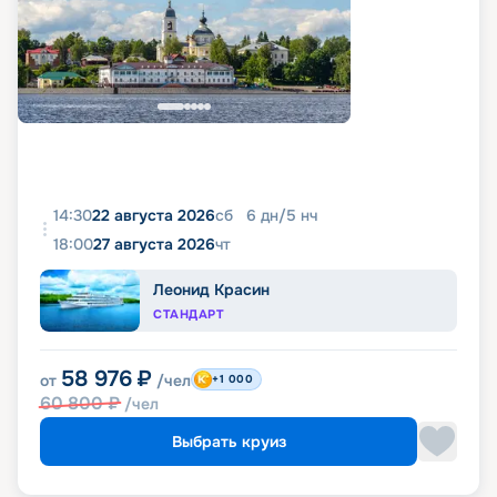
14:30
22 августа 2026
сб
6
дн
/
5
нч
18:00
27 августа 2026
чт
Леонид Красин
СТАНДАРТ
58 976
₽
от
/чел
+1 000
60 800
₽
/чел
Выбрать круиз