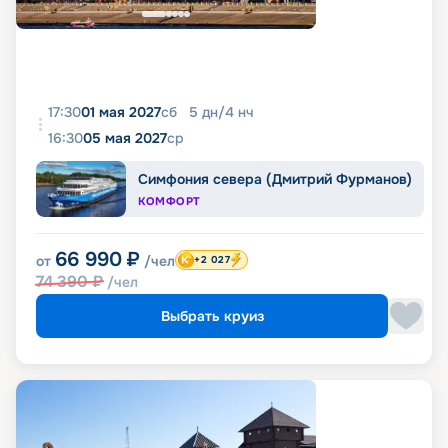
17:30
01 мая 2027
сб
5
дн
/
4
нч
16:30
05 мая 2027
ср
Симфония севера (Дмитрий Фурманов)
КОМФОРТ
66 990
₽
от
/чел
+2 027
74 390
₽
/чел
Выбрать круиз