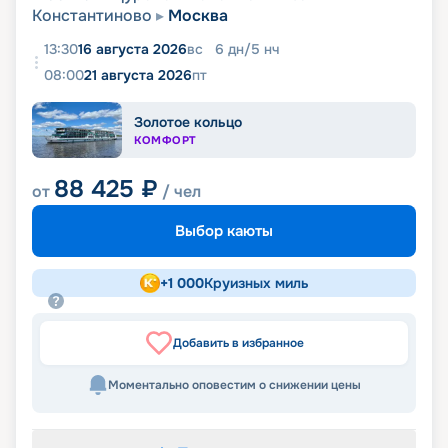
Константиново
Москва
13:30
16 августа 2026
вс
6
дн
/
5
нч
08:00
21 августа 2026
пт
Золотое кольцо
КОМФОРТ
88 425
₽
от
/ чел
Выбор каюты
+
1 000
Круизных миль
Добавить в избранное
Моментально оповестим о снижении цены