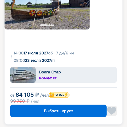
14:30
17 июля 2027
сб
7
дн
/
6
нч
08:00
23 июля 2027
пт
Волга Стар
КОМФОРТ
84 105
₽
от
/чел
+2 027
99 750
₽
/чел
Выбрать круиз