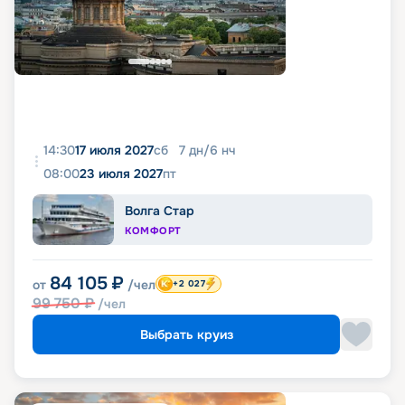
14:30
17 июля 2027
сб
7
дн
/
6
нч
08:00
23 июля 2027
пт
Волга Стар
КОМФОРТ
84 105
₽
от
/чел
+2 027
99 750
₽
/чел
Выбрать круиз