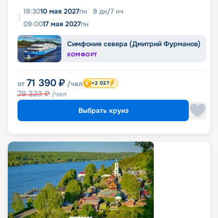
19:30
10 мая 2027
пн
8
дн
/
7
нч
09:00
17 мая 2027
пн
Симфония севера (Дмитрий Фурманов)
КОМФОРТ
71 390
₽
от
/чел
+2 027
79 323
₽
/чел
Выбрать круиз