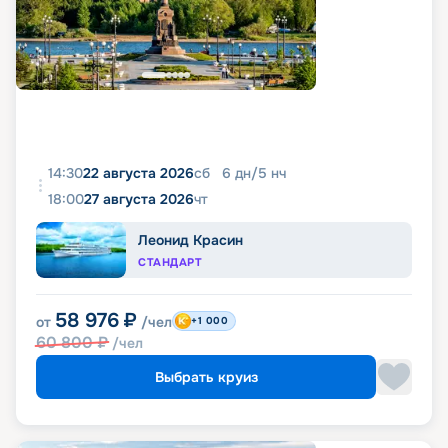
14:30
22 августа 2026
сб
6
дн
/
5
нч
18:00
27 августа 2026
чт
Леонид Красин
СТАНДАРТ
58 976
₽
от
/чел
+1 000
60 800
₽
/чел
Выбрать круиз