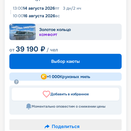
13:00
14 августа 2026
пт
3
дн
/
2
нч
10:00
16 августа 2026
вс
Золотое кольцо
КОМФОРТ
39 190
₽
от
/ чел
Выбор каюты
+
1 000
Круизных миль
Добавить в избранное
Моментально оповестим о снижении цены
Поделиться