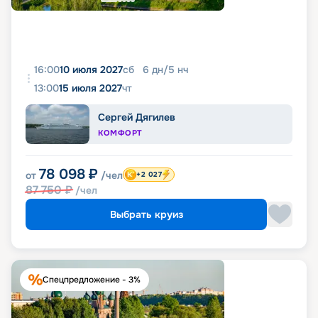
16:00
10 июля 2027
сб
6
дн
/
5
нч
13:00
15 июля 2027
чт
Сергей Дягилев
КОМФОРТ
78 098
₽
от
/чел
+2 027
87 750
₽
/чел
Выбрать круиз
Спецпредложение - 3%