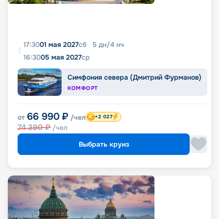
17:30
01 мая 2027
сб
5
дн
/
4
нч
16:30
05 мая 2027
ср
Симфония севера (Дмитрий Фурманов)
КОМФОРТ
66 990
₽
от
/чел
+2 027
74 390
₽
/чел
Выбрать круиз