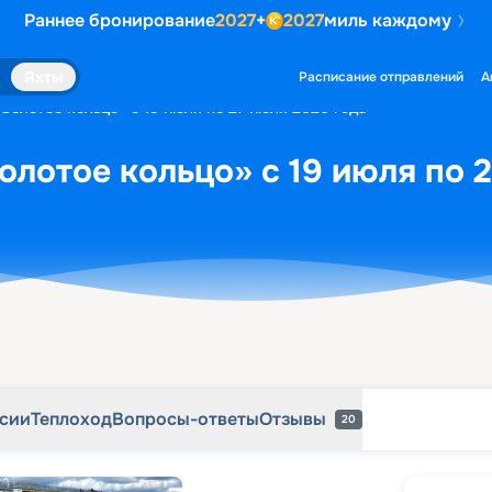
Раннее бронирование
2027
+
2027
миль каждому
рсии
Теплоход
Вопросы-ответы
Отзывы
20
Яхты
Расписание отправлений
А
«Золотое кольцо» с 19 июля по 27 июля 2026 года
олотое кольцо» с 19 июля по 
рсии
Теплоход
Вопросы-ответы
Отзывы
20