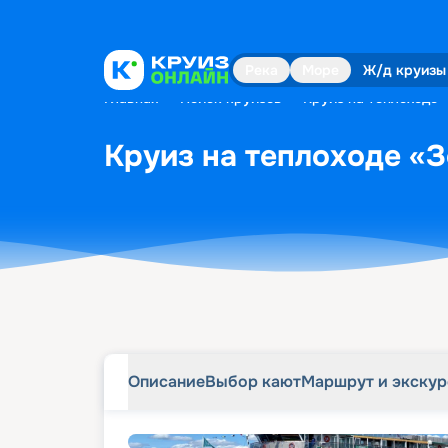
Описание
Выбор кают
Маршрут и экску
Река
Море
Ж/д круизы
Главная
•
Поиск круизов
•
Круиз на теплоходе 
Круиз на теплоходе «З
Описание
Выбор кают
Маршрут и экску