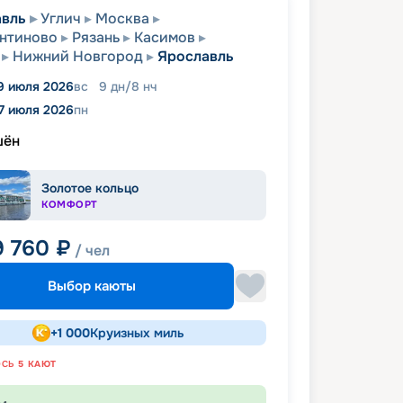
авль
Углич
Москва
нтиново
Рязань
Касимов
Нижний Новгород
Ярославль
9 июля 2026
вс
9
дн
/
8
нч
7 июля 2026
пн
шён
Золотое кольцо
КОМФОРТ
9 760
₽
/ чел
Выбор каюты
+
1 000
Круизных миль
ОСЬ
5
КАЮТ