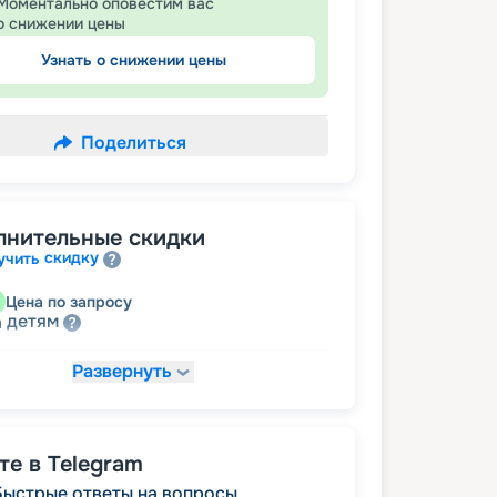
Моментально оповестим вас
о снижении цены
Узнать о снижении цены
Поделиться
лнительные скидки
скидку
учить
Цена по запросу
детям
а
Развернуть
142 272
₽
/ турист
т
пенсионерам
а
е в Telegram
Быстрые ответы на вопросы