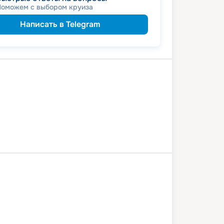
Поможем с выбором круиза
Написать в Telegram
авль
Углич
Москва
нтиново
Рязань
Касимов
Нижний Новгород
Ярославль
9 июля 2026
вс
9
дн
/
8
нч