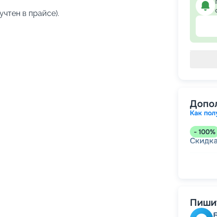
учтен в прайсе).
Допо
Как пол
-
100
%
Скидк
-
5
%
о
Скидк
Пишит