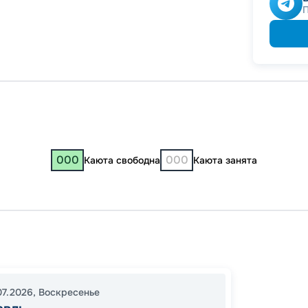
000
000
Каюта свободна
Каюта занята
Яросл
Конста
Муром
07.2026
,
Воскресенье
21:00
1