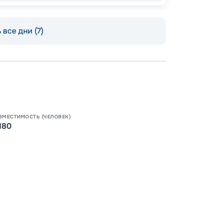
 все дни (7)
Допо
Как пол
-
100
%
Скидк
ВМЕСТИМОСТЬ (ЧЕЛОВЕК)
-
5
%
о
180
Скидк
Пишит