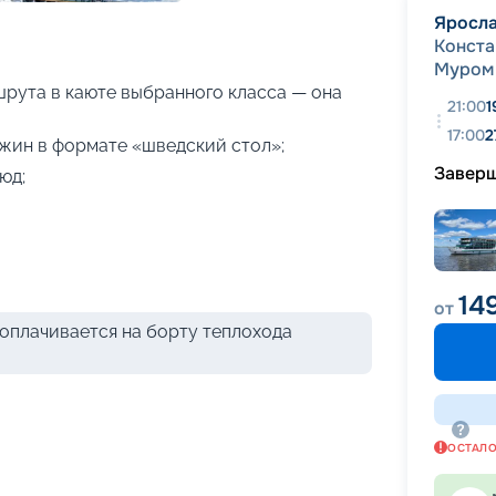
+
31
фотографий
Яросл
Конста
Муром
рута в каюте выбранного класса — она
21:00
1
17:00
2
ужин в формате «шведский стол»;
Завер
юд;
14
от
оплачивается на борту теплохода
ОСТАЛ