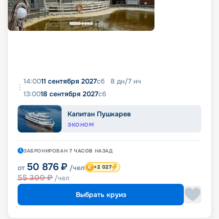
14:00
11 сентября 2027
сб
8
дн
/
7
нч
13:00
18 сентября 2027
сб
Капитан Пушкарев
ЭКОНОМ
ЗАБРОНИРОВАН
7 ЧАСОВ
НАЗАД
50 876
₽
от
/чел
+2 027
55 300
₽
/чел
Выбрать круиз