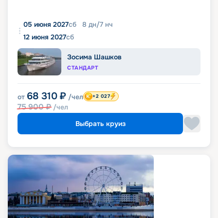
05 июня 2027
сб
8
дн
/
7
нч
12 июня 2027
сб
Зосима Шашков
СТАНДАРТ
68 310
₽
от
/чел
+2 027
75 900
₽
/чел
Выбрать круиз