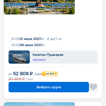
21:00
01 июня 2027
вт
8
дн
/
7
нч
13:00
08 июня 2027
вт
Капитан Пушкарев
ЭКОНОМ
52 808
₽
от
/чел
+2 027
57 400
₽
/чел
Выбрать круиз