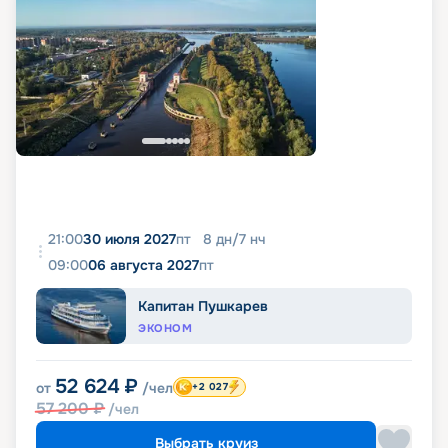
21:00
30 июля 2027
пт
8
дн
/
7
нч
09:00
06 августа 2027
пт
Капитан Пушкарев
ЭКОНОМ
52 624
₽
от
/чел
+2 027
57 200
₽
/чел
Выбрать круиз