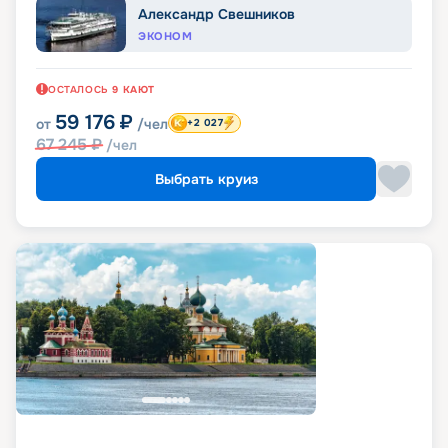
Александр Свешников
ЭКОНОМ
ОСТАЛОСЬ
9
КАЮТ
59 176
₽
от
/чел
+2 027
67 245
₽
/чел
Выбрать круиз