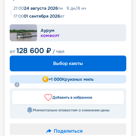
21:00
24 августа 2026
пн
9
дн
/
8
нч
17:00
01 сентября 2026
вт
Аурум
КОМФОРТ
128 600
₽
от
/ чел
Выбор каюты
+
1 000
Круизных миль
Добавить в избранное
Моментально оповестим о снижении цены
Поделиться