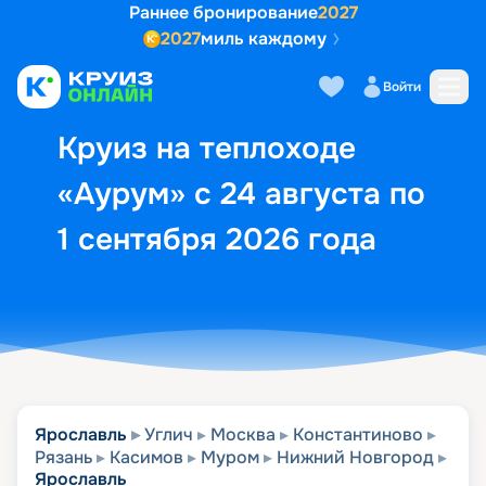
Раннее бронирование
2027
2027
миль каждому
Описание
Выбор кают
Маршрут и экск
Войти
Круиз на теплоходе
«Аурум» с 24 августа по
1 сентября 2026 года
Ярославль
Углич
Москва
Константиново
Рязань
Касимов
Муром
Нижний Новгород
Ярославль