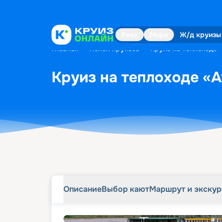
Описание
Выбор кают
Маршрут и экску
Река
Море
Ж/д круизы
Главная
•
Поиск круизов
•
Круиз на теплоходе «
Круиз на теплоходе «Ау
Описание
Выбор кают
Маршрут и экску