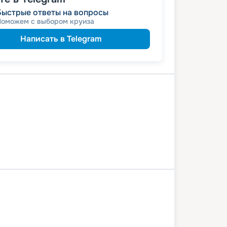
Быстрые ответы на вопросы
Поможем с выбором круиза
Написать в Telegram
авль
Углич
Москва
нтиново
Рязань
Касимов
Нижний Новгород
Ярославль