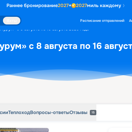
Раннее бронирование
2027
+
2027
миль каждому
рсии
Теплоход
Вопросы-ответы
Отзывы
15
Яхты
Расписание отправлений
А
Аурум» с 8 августа по 16 августа 2026 года
рум» с 8 августа по 16 авгус
рсии
Теплоход
Вопросы-ответы
Отзывы
15