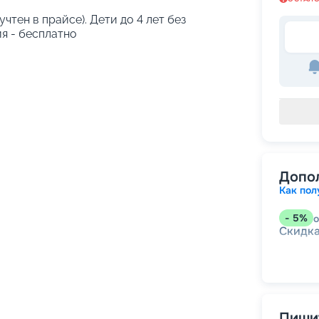
учтен в прайсе). Дети до 4 лет без
я - бесплатно
Допо
Как пол
-
5
%
о
Скидк
Пишит