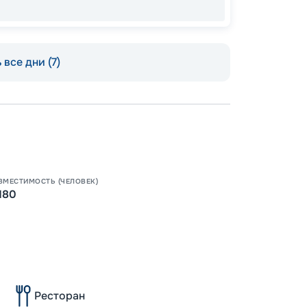
 все дни (7)
Допо
Как пол
-
5
%
о
Скидк
ВМЕСТИМОСТЬ (ЧЕЛОВЕК)
180
Пишит
Ресторан