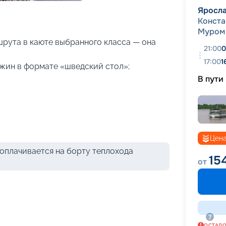
+
9
фотографий
Яросл
Конста
Муром
рута в каюте выбранного класса — она
21:00
0
17:00
1
ужин в формате «шведский стол»;
В пути
Цена
оплачивается на борту теплохода
15
от
ОСТАЛ