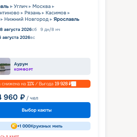
авль
Углич
Москва
нтиново
Рязань
Касимов
Нижний Новгород
Ярославль
8 августа 2026
сб
9
дн
/
8
нч
6 августа 2026
вс
Аурум
КОМФОРТ
 снижена на
11
%
/ Выгода
19 928
₽
4 960
₽
/ чел
Выбор каюты
+
1 000
Круизных миль
ОСЬ
5
КАЮТ