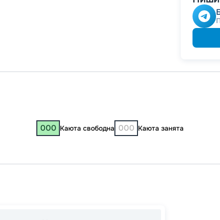
000
000
Каюта свободна
Каюта занята
Яросл
Конста
Муром