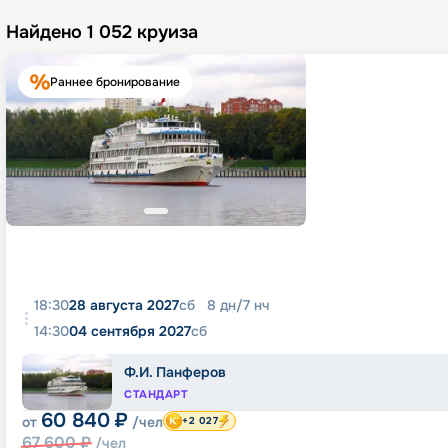
Найдено
1 052
круиза
Раннее бронирование
18:30
28 августа 2027
сб
8
дн
/
7
нч
14:30
04 сентября 2027
сб
Ф.И. Панферов
СТАНДАРТ
60 840
₽
от
/чел
+2 027
67 600
₽
/чел