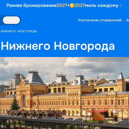
Раннее бронирование
2027
+
2027
миль каждому
Яхты
Расписание отправлений
А
З НИЖНЕГО НОВГОРОДА
 Нижнего Новгорода