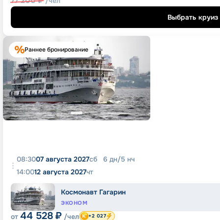
77 200
₽
/чел
Выбрать круиз
Раннее бронирование
08:30
07 августа 2027
сб
6
дн
/
5
нч
14:00
12 августа 2027
чт
Космонавт Гагарин
ЭКОНОМ
44 528
₽
от
/чел
+2 027