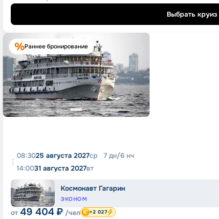
Выбрать круиз
Раннее бронирование
08:30
25 августа 2027
ср
7
дн
/
6
нч
14:00
31 августа 2027
вт
Космонавт Гагарин
ЭКОНОМ
49 404
₽
от
/чел
+2 027