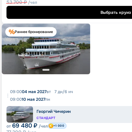
53 700
₽
/чел
Выбрать круиз
Раннее бронирование
09:00
04 мая 2027
вт
7
дн
/
6
нч
09:00
10 мая 2027
пн
Георгий Чичерин
СТАНДАРТ
69 480
₽
от
/чел
+1 000