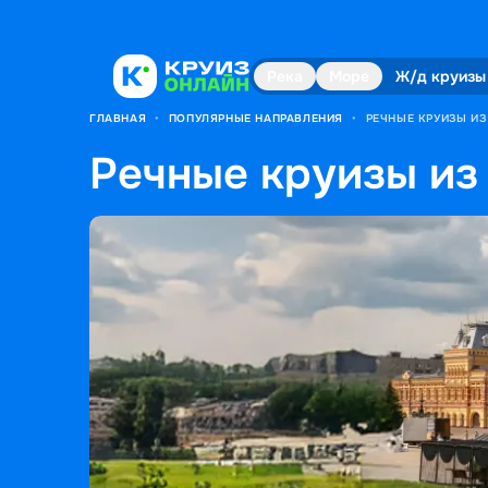
Река
Море
Ж/д круизы
ГЛАВНАЯ
•
ПОПУЛЯРНЫЕ НАПРАВЛЕНИЯ
•
РЕЧНЫЕ КРУИЗЫ И
Речные круизы из