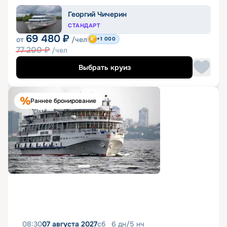
Георгий Чичерин
СТАНДАРТ
69 480
₽
от
/чел
+1 000
77 200
₽
/чел
Выбрать круиз
Раннее бронирование
08:30
07 августа 2027
сб
6
дн
/
5
нч