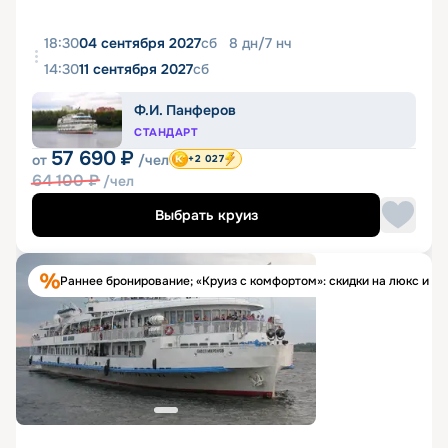
18:30
04 сентября 2027
сб
8
дн
/
7
нч
14:30
11 сентября 2027
сб
Ф.И. Панферов
СТАНДАРТ
57 690
₽
от
/чел
+2 027
64 100
₽
/чел
Выбрать круиз
Раннее бронирование; «Круиз с комфортом»: скидки на люкс и п