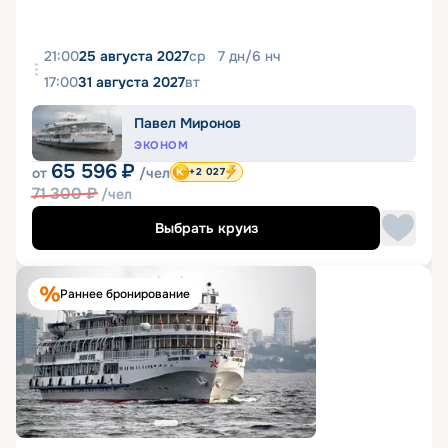
21:00
25 августа 2027
ср
7
дн
/
6
нч
17:00
31 августа 2027
вт
Павел Миронов
ЭКОНОМ
65 596
₽
от
/чел
+2 027
71 300
₽
/чел
Выбрать круиз
Раннее бронирование