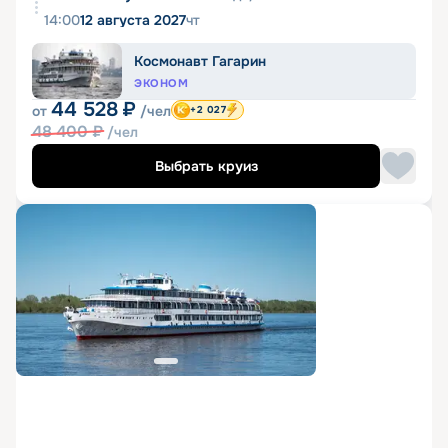
14:00
12 августа 2027
чт
Космонавт Гагарин
ЭКОНОМ
44 528
₽
от
/чел
+2 027
48 400
₽
/чел
Выбрать круиз