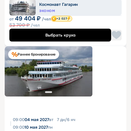
Космонавт Гагарин
ЭКОНОМ
49 404
₽
от
/чел
+2 027
53 700
₽
/чел
Выбрать круиз
Раннее бронирование
09:00
04 мая 2027
вт
7
дн
/
6
нч
09:00
10 мая 2027
пн