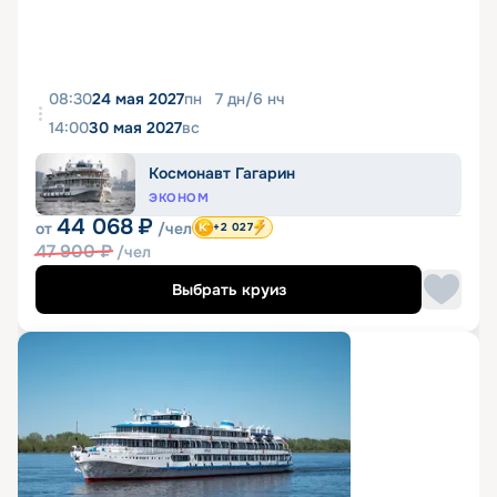
08:30
24 мая 2027
пн
7
дн
/
6
нч
14:00
30 мая 2027
вс
Космонавт Гагарин
ЭКОНОМ
44 068
₽
от
/чел
+2 027
47 900
₽
/чел
Выбрать круиз