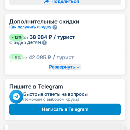
Поделиться
Дополнительные скидки
скидку
Как получить
38 984
₽
/ турист
-
12
%
от
детям
Скидка
42 085
₽
/ турист
-
5
%
от
пенсионерам
Скидка
Развернуть
именинникам
Скидка
Скидка на юбилей свадьбы, кратный 5-ти
годам
Пишите в Telegram
Быстрые ответы на вопросы
Поможем с выбором круиза
Написать в Telegram