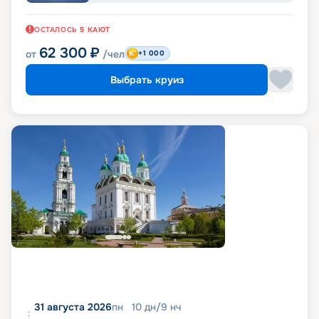
ОСТАЛОСЬ
5
КАЮТ
62 300
₽
от
/чел
+1 000
Выбрать круиз
31 августа 2026
пн
10
дн
/
9
нч