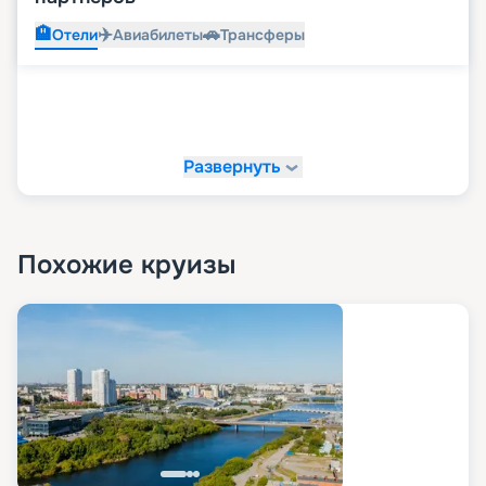
🏨
✈️
🚗
Отели
Авиабилеты
Трансферы
Развернуть
Похожие круизы