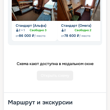
Стандарт (Альфа)
Стандарт (Омега)
Э
2 + 1
Свободно
3
2
Свободно
2
86 000
₽
78 600
₽
от
/ место
от
/ место
от
Схема кают доступна в модальном окне
Открыть схему
Маршрут и экскурсии