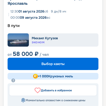
Ярославль
12:30
01 августа 2026
сб
9
дн
/
8
нч
00:00
09 августа 2026
вс
В пути
Михаил Кутузов
ЭКОНОМ
58 000
₽
от
/ чел
Выбор каюты
+
1 000
Круизных миль
Добавить в избранное
Моментально оповестим о снижении цены