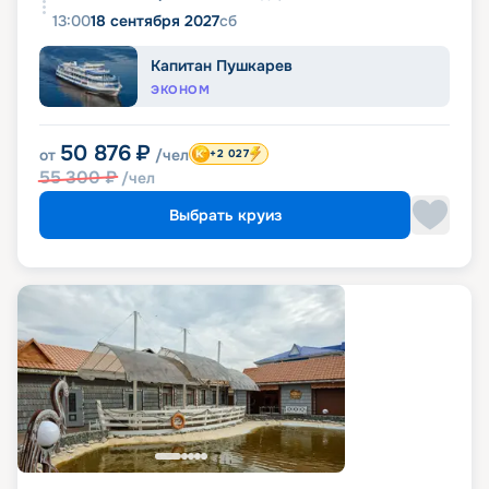
13:00
18 сентября 2027
сб
Капитан Пушкарев
ЭКОНОМ
50 876
₽
от
/чел
+2 027
55 300
₽
/чел
Выбрать круиз