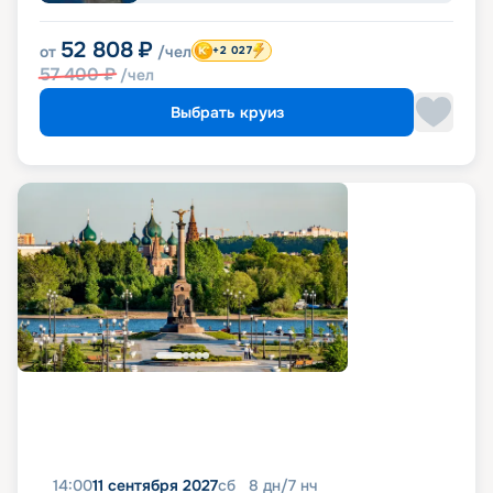
52 808
₽
от
/чел
+2 027
57 400
₽
/чел
Выбрать круиз
14:00
11 сентября 2027
сб
8
дн
/
7
нч