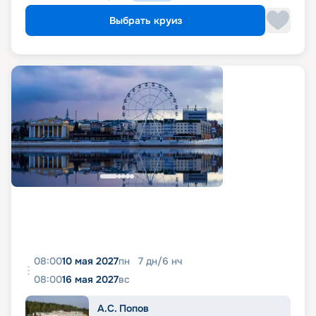
Выбрать круиз
08:00
10 мая 2027
пн
7
дн
/
6
нч
08:00
16 мая 2027
вс
А.С. Попов