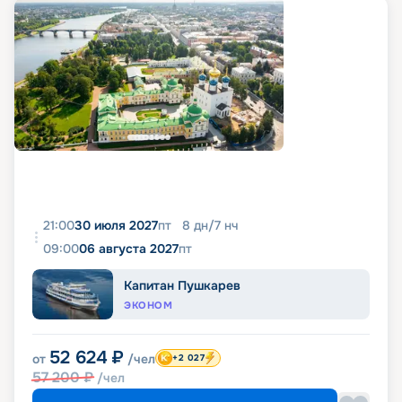
21:00
30 июля 2027
пт
8
дн
/
7
нч
09:00
06 августа 2027
пт
Капитан Пушкарев
ЭКОНОМ
52 624
₽
от
/чел
+2 027
57 200
₽
/чел