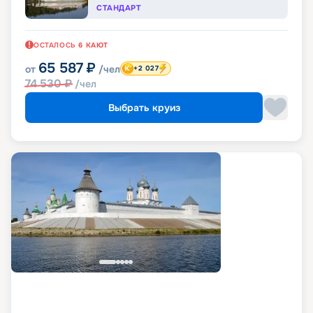
СТАНДАРТ
ОСТАЛОСЬ
6
КАЮТ
65 587
₽
от
/чел
+2 027
74 530
₽
/чел
Выбрать круиз