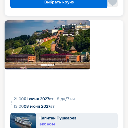
Выбрать круиз
21:00
01 июня 2027
вт
8
дн
/
7
нч
13:00
08 июня 2027
вт
Капитан Пушкарев
ЭКОНОМ