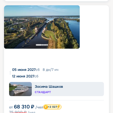
05 июня 2027
сб
8
дн
/
7
нч
12 июня 2027
сб
Зосима Шашков
СТАНДАРТ
68 310
₽
от
/чел
+2 027
75 900
₽
/чел