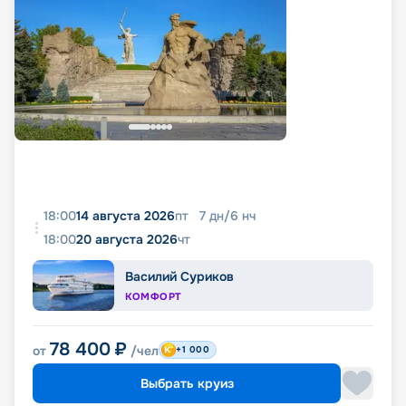
18:00
14 августа 2026
пт
7
дн
/
6
нч
18:00
20 августа 2026
чт
Василий Суриков
КОМФОРТ
78 400
₽
от
/чел
+1 000
Выбрать круиз