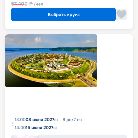
57 400
₽
/чел
Выбрать круиз
13:00
08 июня 2027
вт
8
дн
/
7
нч
14:00
15 июня 2027
вт