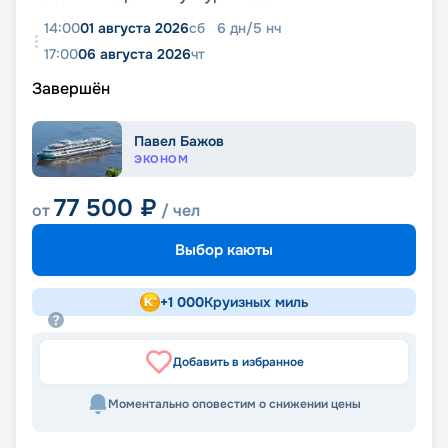
14:00
01 августа 2026
сб
6
дн
/
5
нч
17:00
06 августа 2026
чт
Завершён
Павел Бажов
ЭКОНОМ
77 500
₽
от
/ чел
Выбор каюты
+
1 000
Круизных миль
Добавить в избранное
Моментально оповестим о снижении цены