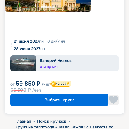
21 июня 2027
пн
8
дн
/
7
нч
28 июня 2027
пн
Валерий Чкалов
СТАНДАРТ
59 850
₽
от
/чел
+2 027
66 500
₽
/чел
Выбрать круиз
Главная
•
Поиск круизов
•
Круиз на теплоходе «Павел Бажов» с 1 августа по