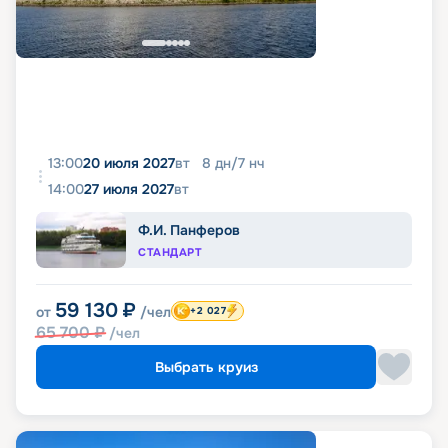
13:00
20 июля 2027
вт
8
дн
/
7
нч
14:00
27 июля 2027
вт
Ф.И. Панферов
СТАНДАРТ
59 130
₽
от
/чел
+2 027
65 700
₽
/чел
Выбрать круиз