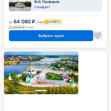
Ф.И. Панферов
СТАНДАРТ
64 080
₽
от
/чел
+2 027
71 200
₽
/чел
Выбрать круиз