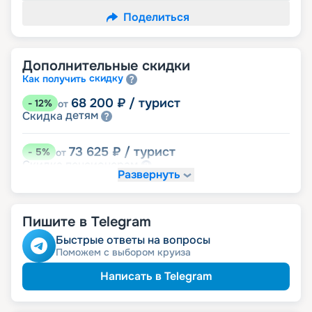
Поделиться
Дополнительные скидки
скидку
Как получить
68 200
₽
/ турист
-
12
%
от
детям
Скидка
73 625
₽
/ турист
-
5
%
от
пенсионерам
Скидка
Развернуть
именинникам
Скидка
Скидка на юбилей свадьбы, кратный 5-ти
годам
Пишите в Telegram
Быстрые ответы на вопросы
Поможем с выбором круиза
Написать в Telegram