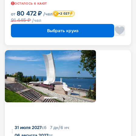
ОСТАЛОСЬ
6
КАЮТ
80 472
₽
от
/чел
+2 027
91 445
₽
/чел
Выбрать круиз
31 июля 2027
сб
7
дн
/
6
нч
06 августа 2027
пт