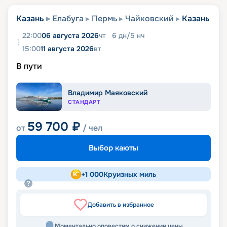
Казань
Елабуга
Пермь
Чайковский
Казань
22:00
06 августа 2026
чт
6
дн
/
5
нч
15:00
11 августа 2026
вт
В пути
Владимир Маяковский
СТАНДАРТ
59 700
₽
от
/ чел
Выбор каюты
+
1 000
Круизных миль
Добавить в избранное
Моментально оповестим о снижении цены