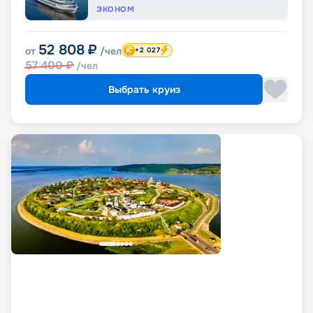
ЭКОНОМ
52 808
₽
от
/чел
+2 027
57 400
₽
/чел
Выбрать круиз