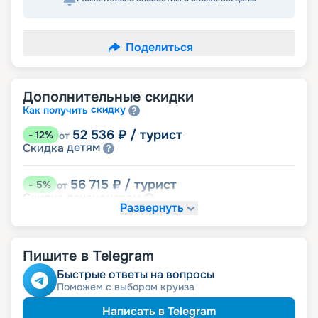
Поделиться
Дополнительные скидки
скидку
Как получить
52 536
₽
/ турист
-
12
%
от
детям
Скидка
56 715
₽
/ турист
-
5
%
от
пенсионерам
Скидка
Развернуть
именинникам
Скидка
Скидка на юбилей свадьбы, кратный 5-ти
годам
Пишите в Telegram
Быстрые ответы на вопросы
Поможем с выбором круиза
Написать в Telegram