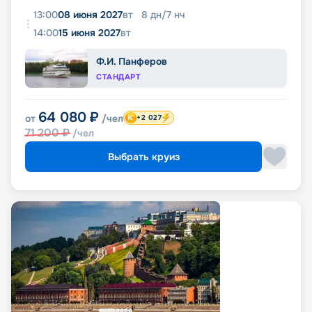
13:00
08 июня 2027
вт
8
дн
/
7
нч
14:00
15 июня 2027
вт
Ф.И. Панферов
СТАНДАРТ
64 080
₽
от
/чел
+2 027
71 200
₽
/чел
Выбрать круиз