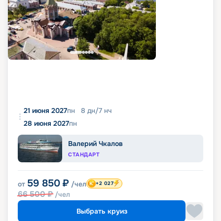
21 июня 2027
пн
8
дн
/
7
нч
28 июня 2027
пн
Валерий Чкалов
СТАНДАРТ
59 850
₽
от
/чел
+2 027
66 500
₽
/чел
Выбрать круиз