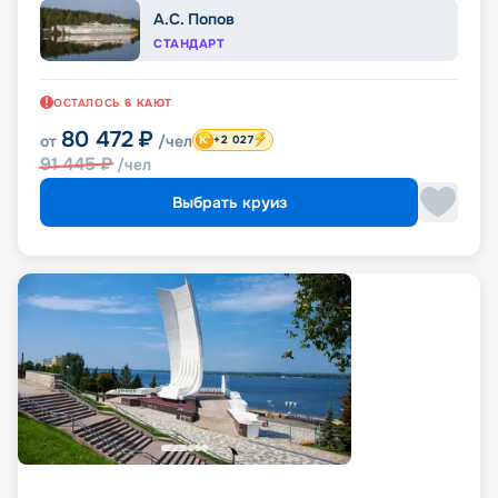
А.С. Попов
СТАНДАРТ
ОСТАЛОСЬ
6
КАЮТ
80 472
₽
от
/чел
+2 027
91 445
₽
/чел
Выбрать круиз