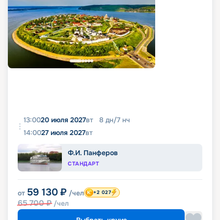
13:00
20 июля 2027
вт
8
дн
/
7
нч
14:00
27 июля 2027
вт
Ф.И. Панферов
СТАНДАРТ
59 130
₽
от
/чел
+2 027
65 700
₽
/чел