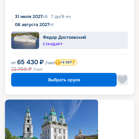
31 июля 2027
сб
7
дн
/
6
нч
06 августа 2027
пт
Федор Достоевский
СТАНДАРТ
65 430
₽
от
/чел
+2 027
72 700
₽
/чел
Выбрать круиз