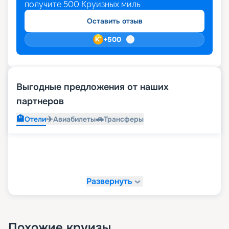
получите
500
Круизных миль
Оставить отзыв
+
500
Выгодные предложения от наших
партнеров
🏨
✈️
🚗
Отели
Авиабилеты
Трансферы
Развернуть
Похожие круизы