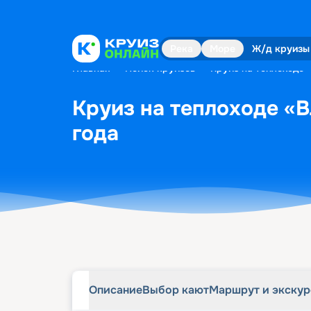
Описание
Выбор кают
Маршрут и экску
Река
Море
Ж/д круизы
Главная
•
Поиск круизов
•
Круиз на теплоходе 
Круиз на теплоходе «В
года
Описание
Выбор кают
Маршрут и экску