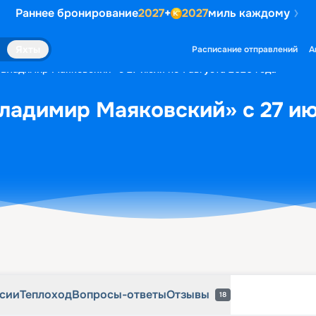
Раннее бронирование
2027
+
2027
миль каждому
рсии
Теплоход
Вопросы-ответы
Отзывы
18
Яхты
Расписание отправлений
А
«Владимир Маяковский» с 27 июля по 1 августа 2026 года
ладимир Маяковский» с 27 июл
рсии
Теплоход
Вопросы-ответы
Отзывы
18