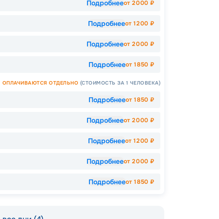
Подробнее
от
2000
₽
Допо
Подробнее
от
1200
₽
Как пол
-
12
%
Подробнее
от
2000
₽
Скидк
Подробнее
от
1850
₽
-
5
%
о
ОПЛАЧИВАЮТСЯ ОТДЕЛЬНО
(СТОИМОСТЬ ЗА 1 ЧЕЛОВЕКА)
Скидк
Скидк
Подробнее
от
1850
₽
Скидка
годам
Пишит
Подробнее
от
2000
₽
Подробнее
от
1200
₽
Подробнее
от
2000
₽
Подробнее
от
1850
₽