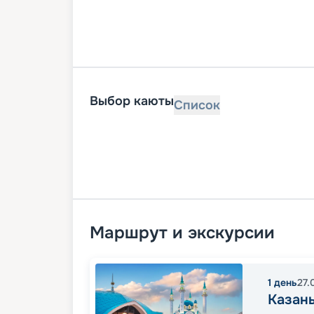
Выбор каюты
Список
Маршрут и экскурсии
1
день
27.
Казан