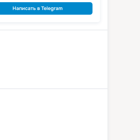
Написать в Telegram
Елабуга
Пермь
Чайковский
27 июля 2026
пн
6
дн
/
5
нч
1 августа 2026
сб