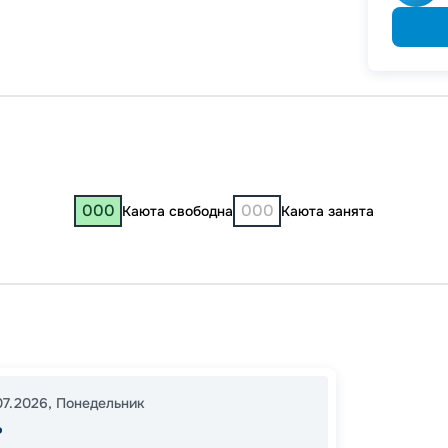
000
000
Каюта свободна
Каюта занята
Казань
Казань
23:00
07.2026
,
Понедельник
15:00
0
ь