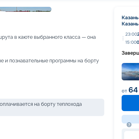
+
21
фотографий
Казань
Казань
23:00
рута в каюте выбранного класса — она
15:00
0
Завер
е и познавательные программы на борту
64
от
оплачивается на борту теплохода