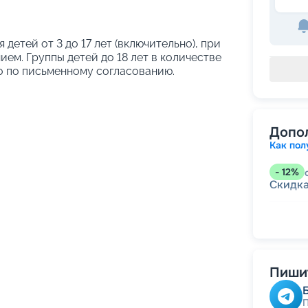
я детей от 3 до 17 лет (включительно), при
ем. Группы детей до 18 лет в количестве
о по письменному согласованию.
Допо
Как пол
-
12
%
Скидк
-
5
%
о
Скидк
Скидк
Скидка
годам
Пишит