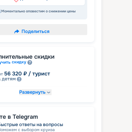
Моментально оповестим о снижении цены
Поделиться
лнительные скидки
скидку
учить
56 320
₽
/ турист
от
детям
а
Развернуть
60 800
₽
/ турист
т
пенсионерам
а
именинникам
а
 на юбилей свадьбы, кратный 5-ти
е в Telegram
Быстрые ответы на вопросы
Поможем с выбором круиза