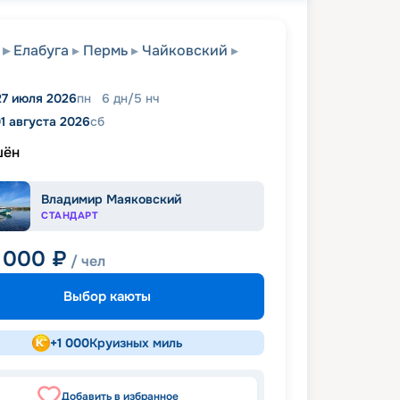
Елабуга
Пермь
Чайковский
27 июля 2026
пн
6
дн
/
5
нч
1 августа 2026
сб
шён
Владимир Маяковский
СТАНДАРТ
 000
₽
/ чел
Выбор каюты
+
1 000
Круизных миль
Добавить в избранное