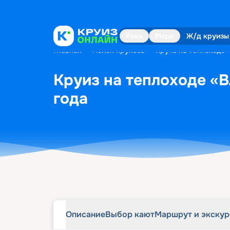
Описание
Выбор кают
Маршрут и экску
Река
Море
Ж/д круизы
Главная
•
Поиск круизов
•
Круиз на теплоходе 
Круиз на теплоходе «В
года
Описание
Выбор кают
Маршрут и экску