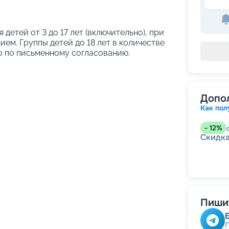
я детей от 3 до 17 лет (включительно), при
ем. Группы детей до 18 лет в количестве
о по письменному согласованию.
Допо
Как пол
-
12
%
Скидк
-
5
%
о
Скидк
Скидк
Скидка
годам
Пишит