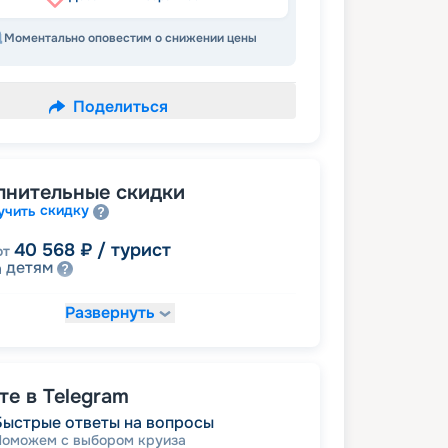
Моментально оповестим о снижении цены
Поделиться
лнительные скидки
скидку
учить
40 568
₽
/ турист
от
детям
а
Развернуть
43 795
₽
/ турист
т
пенсионерам
а
именинникам
а
 на юбилей свадьбы, кратный 5-ти
е в Telegram
Быстрые ответы на вопросы
Поможем с выбором круиза