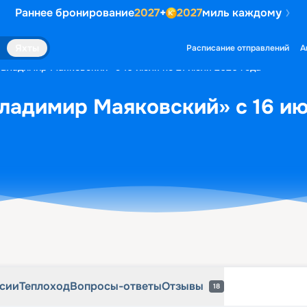
Раннее бронирование
2027
+
2027
миль каждому
рсии
Теплоход
Вопросы-ответы
Отзывы
18
Яхты
Расписание отправлений
А
«Владимир Маяковский» с 16 июля по 21 июля 2026 года
ладимир Маяковский» с 16 ию
рсии
Теплоход
Вопросы-ответы
Отзывы
18