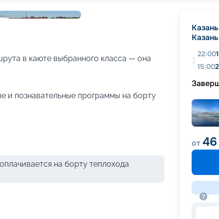
+
20
фотографий
Казань
Казань
22:00
рута в каюте выбранного класса — она
15:00
2
Завер
е и познавательные программы на борту
46
от
оплачивается на борту теплохода