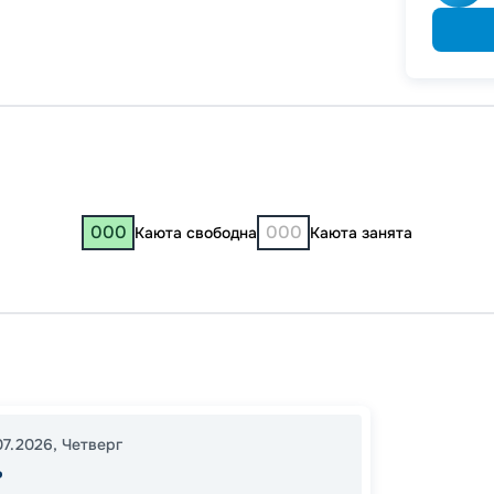
000
000
Каюта свободна
Каюта занята
Казань
Казань
22:00
07.2026
,
Четверг
15:00
2
ь