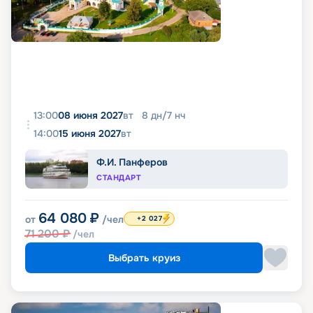
13:00
08 июня 2027
вт
8
дн
/
7
нч
14:00
15 июня 2027
вт
Ф.И. Панферов
СТАНДАРТ
64 080
₽
от
/чел
+2 027
71 200
₽
/чел
Выбрать круиз