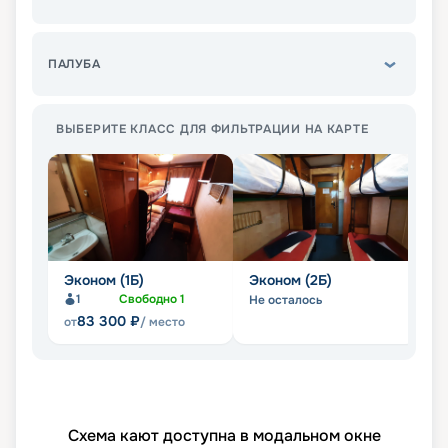
ПАЛУБА
ВЫБЕРИТЕ КЛАСС ДЛЯ ФИЛЬТРАЦИИ НА КАРТЕ
Эконом (1Б)
Эконом (2Б)
С
1
Свободно
1
Не осталось
Не
83 300
₽
от
/ место
Схема кают доступна в модальном окне