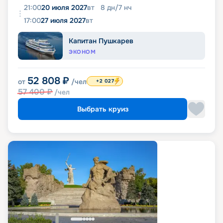
21:00
20 июля 2027
вт
8
дн
/
7
нч
17:00
27 июля 2027
вт
Капитан Пушкарев
ЭКОНОМ
52 808
₽
от
/чел
+2 027
57 400
₽
/чел
Выбрать круиз