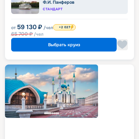
Ф.И. Панферов
СТАНДАРТ
59 130
₽
от
/чел
+2 027
65 700
₽
/чел
Выбрать круиз