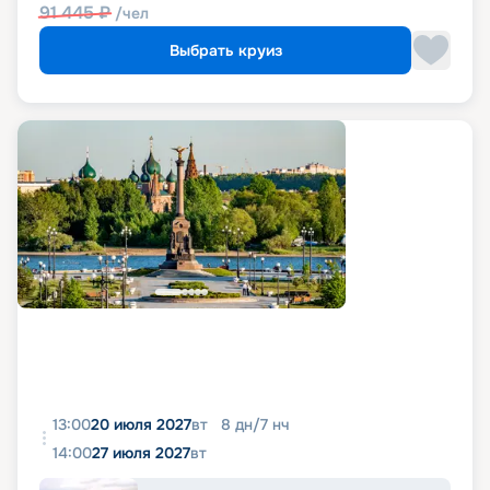
91 445
₽
/чел
Выбрать круиз
13:00
20 июля 2027
вт
8
дн
/
7
нч
14:00
27 июля 2027
вт