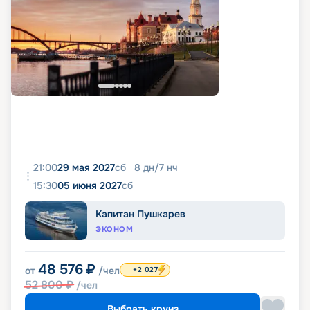
21:00
29 мая 2027
сб
8
дн
/
7
нч
15:30
05 июня 2027
сб
Капитан Пушкарев
ЭКОНОМ
48 576
₽
от
/чел
+2 027
52 800
₽
/чел
Выбрать круиз