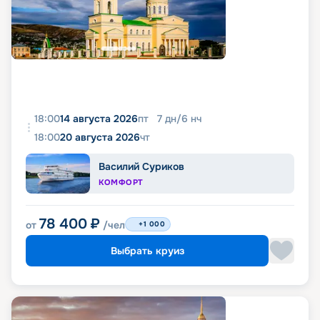
18:00
14 августа 2026
пт
7
дн
/
6
нч
18:00
20 августа 2026
чт
Василий Суриков
КОМФОРТ
78 400
₽
от
/чел
+1 000
Выбрать круиз