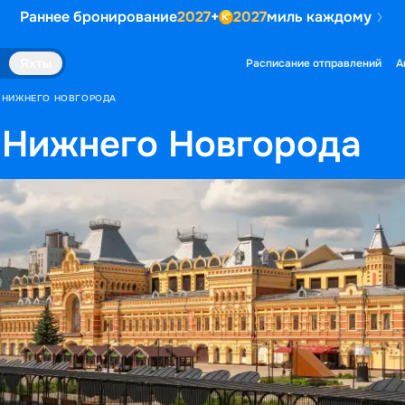
Раннее бронирование
2027
+
2027
миль каждому
Яхты
Расписание отправлений
А
З НИЖНЕГО НОВГОРОДА
 Нижнего Новгорода