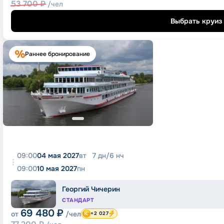
53 700
₽
/чел
Выбрать круиз
Раннее бронирование
09:00
04 мая 2027
вт
7
дн
/
6
нч
09:00
10 мая 2027
пн
Георгий Чичерин
СТАНДАРТ
69 480
₽
от
/чел
+2 027