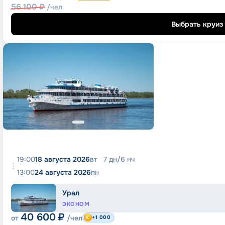
56 100
₽
/чел
Выбрать круиз
19:00
18 августа 2026
вт
7
дн
/
6
нч
13:00
24 августа 2026
пн
Урал
ЭКОНОМ
40 600
₽
от
/чел
+1 000