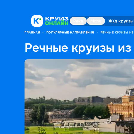
Река
Море
Ж/д круизы
ГЛАВНАЯ
•
ПОПУЛЯРНЫЕ НАПРАВЛЕНИЯ
•
РЕЧНЫЕ КРУИЗЫ И
Речные круизы из