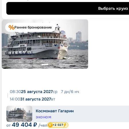
Выбрать круиз
Раннее бронирование
08:30
25 августа 2027
ср
7
дн
/
6
нч
14:00
31 августа 2027
вт
Космонавт Гагарин
ЭКОНОМ
49 404
₽
от
/чел
+2 027