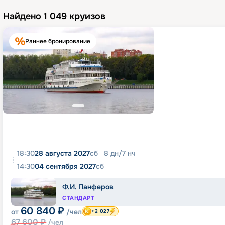
Найдено
1 049
круизов
Раннее бронирование
18:30
28 августа 2027
сб
8
дн
/
7
нч
14:30
04 сентября 2027
сб
Ф.И. Панферов
СТАНДАРТ
60 840
₽
от
/чел
+2 027
67 600
₽
/чел