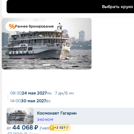
Выбрать круиз
Раннее бронирование
08:30
24 мая 2027
пн
7
дн
/
6
нч
14:00
30 мая 2027
вс
Космонавт Гагарин
ЭКОНОМ
44 068
₽
от
/чел
+2 027