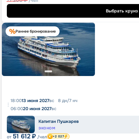
77 200
₽
/чел
Выбрать круиз
Раннее бронирование
18:00
13 июня 2027
вс
8
дн
/
7
нч
06:00
20 июня 2027
вс
Капитан Пушкарев
ЭКОНОМ
51 612
₽
от
/чел
+2 027