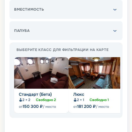
ВМЕСТИМОСТЬ
ПАЛУБА
ВЫБЕРИТЕ КЛАСС ДЛЯ ФИЛЬТРАЦИИ НА КАРТЕ
Стандарт (Бета)
Люкс
Э
2 + 2
Свободно
2
2 + 1
Свободно
1
Не
150 300
₽
181 200
₽
от
/ место
от
/ место