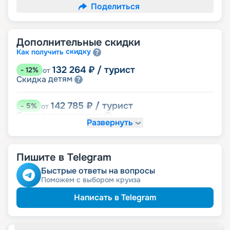
Поделиться
Дополнительные скидки
скидку
Как получить
132 264
₽
/ турист
-
12
%
от
детям
Скидка
142 785
₽
/ турист
-
5
%
от
пенсионерам
Скидка
Развернуть
именинникам
Скидка
Скидка на юбилей свадьбы, кратный 5-ти
годам
Пишите в Telegram
Быстрые ответы на вопросы
Поможем с выбором круиза
Написать в Telegram