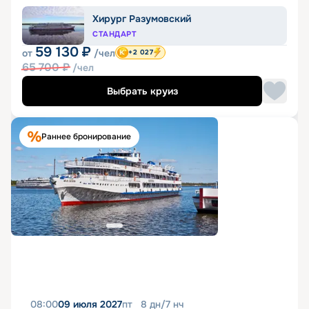
Хирург Разумовский
СТАНДАРТ
59 130
₽
от
/чел
+2 027
65 700
₽
/чел
Выбрать круиз
Раннее бронирование
08:00
09 июля 2027
пт
8
дн
/
7
нч