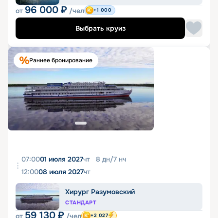
96 000
₽
от
/чел
+1 000
Выбрать круиз
Раннее бронирование
07:00
01 июля 2027
чт
8
дн
/
7
нч
12:00
08 июля 2027
чт
Хирург Разумовский
СТАНДАРТ
59 130
₽
от
/чел
+2 027