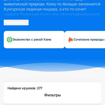
живописной природе. Кому-то больше запомнится
Кунгурская ледяная пещера, а кто-то хочет
увидеть Пермский балет или сфотографироваться
у арт-объекта «Счастье не за горами».
Развернуть
В круизах из Перми можно не только
познакомиться с рекой Кама, но и пройтись по
Знакомство с рекой Кама
Сочетание природы 
Волге, добраться до городов Золотого кольца и
Татарстана и даже совершить круиз к Соловецким
островам.
Найдено круизов:
277
Фильтры