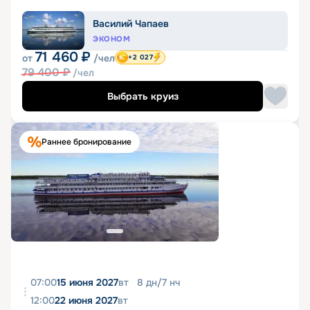
Василий Чапаев
ЭКОНОМ
71 460
₽
от
/чел
+2 027
79 400
₽
/чел
Выбрать круиз
Раннее бронирование
07:00
15 июня 2027
вт
8
дн
/
7
нч
12:00
22 июня 2027
вт