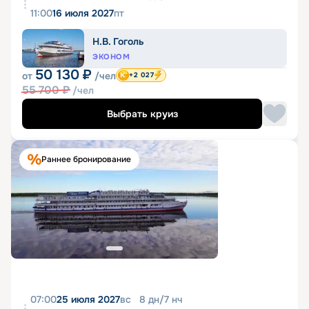
11:00
16 июля 2027
пт
Н.В. Гоголь
ЭКОНОМ
50 130
₽
от
/чел
+2 027
55 700
₽
/чел
Выбрать круиз
Раннее бронирование
07:00
25 июля 2027
вс
8
дн
/
7
нч