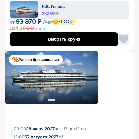
Н.В. Гоголь
ЭКОНОМ
93 870
₽
от
/чел
+2 027
104 300
₽
/чел
Выбрать круиз
Раннее бронирование
09:00
26 июля 2027
пн
13
дн
/
12
нч
12:00
07 августа 2027
сб