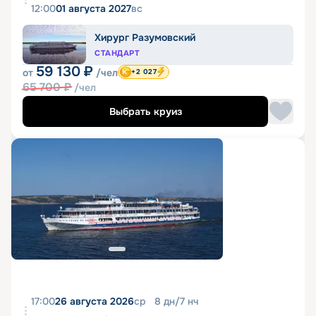
12:00
01 августа 2027
вс
Хирург Разумовский
СТАНДАРТ
59 130
₽
от
/чел
+2 027
65 700
₽
/чел
Выбрать круиз
17:00
26 августа 2026
ср
8
дн
/
7
нч