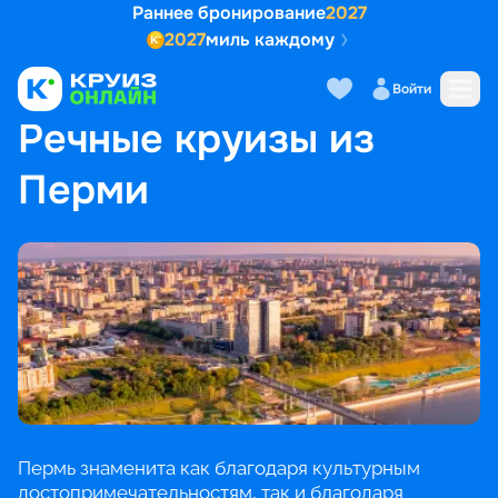
Раннее бронирование
2027
2027
миль каждому
Войти
ГЛАВНАЯ
•
ПОПУЛЯРНЫЕ НАПРАВЛЕНИЯ
•
РЕЧНЫЕ КРУИЗЫ ИЗ ПЕРМИ
Речные круизы из
Перми
Пермь знаменита как благодаря культурным
достопримечательностям, так и благодаря