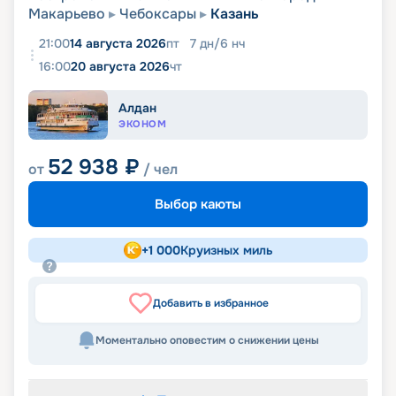
Макарьево
Чебоксары
Казань
21:00
14 августа 2026
пт
7
дн
/
6
нч
16:00
20 августа 2026
чт
Алдан
ЭКОНОМ
52 938
₽
от
/ чел
Выбор каюты
+
1 000
Круизных миль
Добавить в избранное
Моментально оповестим о снижении цены