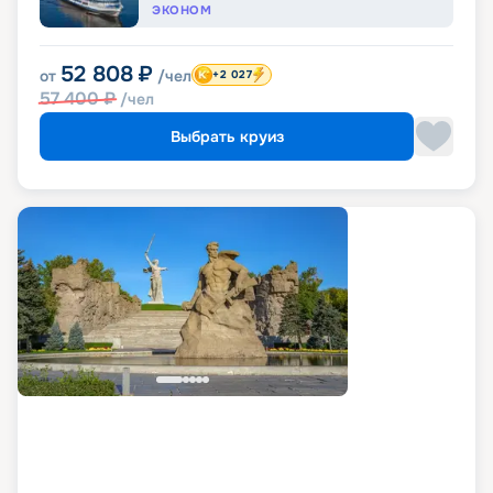
ЭКОНОМ
52 808
₽
от
/чел
+2 027
57 400
₽
/чел
Выбрать круиз