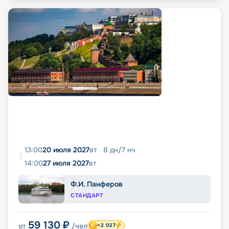
13:00
20 июля 2027
вт
8
дн
/
7
нч
14:00
27 июля 2027
вт
Ф.И. Панферов
СТАНДАРТ
59 130
₽
от
/чел
+2 027