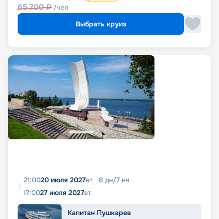
65 700
₽
/чел
Выбрать круиз
21:00
20 июля 2027
вт
8
дн
/
7
нч
17:00
27 июля 2027
вт
Капитан Пушкарев