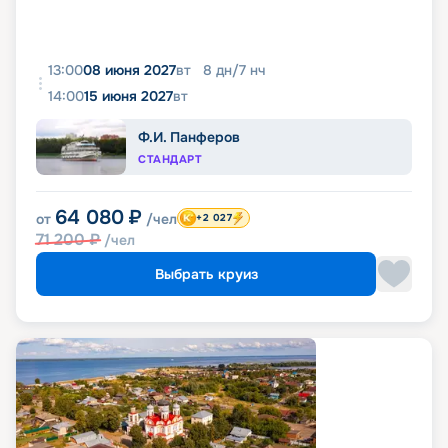
13:00
08 июня 2027
вт
8
дн
/
7
нч
14:00
15 июня 2027
вт
Ф.И. Панферов
СТАНДАРТ
64 080
₽
от
/чел
+2 027
71 200
₽
/чел
Выбрать круиз