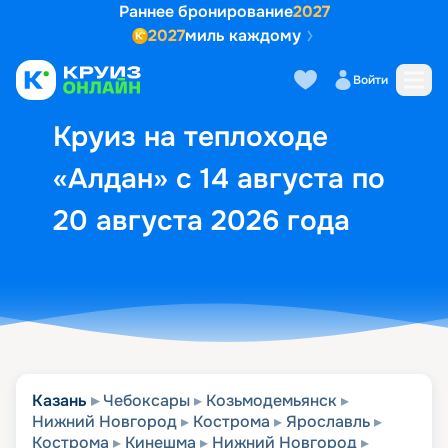
Раннее бронирование
2027
2027
миль каждому
Описание
Выбор кают
Маршрут и экск
Войти
Круиз на теплоходе
«Алдан» с 14 августа по
20 августа 2026 года
Казань
Чебоксары
Козьмодемьянск
Нижний Новгород
Кострома
Ярославль
Кострома
Кинешма
Нижний Новгород