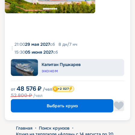
21:00
29 мая 2027
сб
8
дн
/
7
нч
15:30
05 июня 2027
сб
Капитан Пушкарев
ЭКОНОМ
48 576
₽
от
/чел
+2 027
52 800
₽
/чел
Выбрать круиз
Главная
•
Поиск круизов
•
Круиз на теплоходе «Алдан» с 14 августа по 20