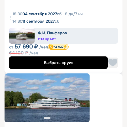
18:30
04 сентября 2027
сб
8
дн
/
7
нч
14:30
11 сентября 2027
сб
Ф.И. Панферов
СТАНДАРТ
57 690
₽
от
/чел
+2 027
64 100
₽
/чел
Выбрать круиз