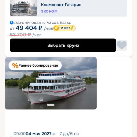
Космонавт Гагарин
ЭКОНОМ
ЗАБРОНИРОВАН
10 ЧАСОВ
НАЗАД
49 404
₽
от
/чел
+2 027
53 700
₽
/чел
Выбрать круиз
Раннее бронирование
09:00
04 мая 2027
вт
7
дн
/
6
нч