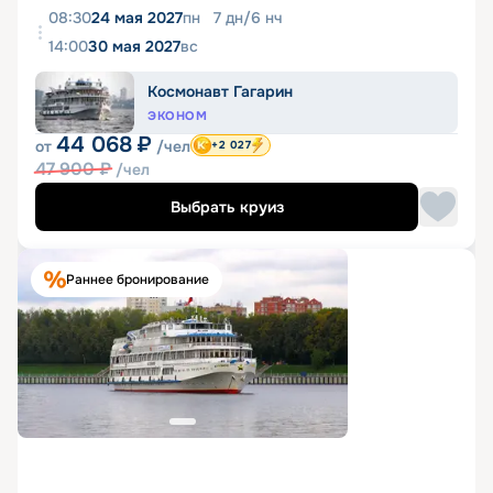
08:30
24 мая 2027
пн
7
дн
/
6
нч
14:00
30 мая 2027
вс
Космонавт Гагарин
ЭКОНОМ
44 068
₽
от
/чел
+2 027
47 900
₽
/чел
Выбрать круиз
Раннее бронирование