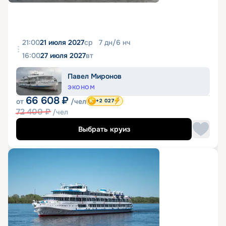
21:00
21 июля 2027
ср
7
дн
/
6
нч
16:00
27 июля 2027
вт
Павел Миронов
ЭКОНОМ
66 608
₽
от
/чел
+2 027
72 400
₽
/чел
Выбрать круиз