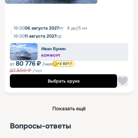
18:00
06 августа 2027
пт
6
дн
/
5
нч
18:00
11 августа 2027
ср
Иван Бунин
КОМФОРТ
80 776
₽
от
/чел
+2 027
87 800
₽
/чел
Выбрать круиз
Показать ещё
Вопросы-ответы