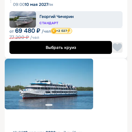
09:00
10 мая 2027
пн
Георгий Чичерин
СТАНДАРТ
69 480
₽
от
/чел
+2 027
77 200
₽
/чел
Выбрать круиз