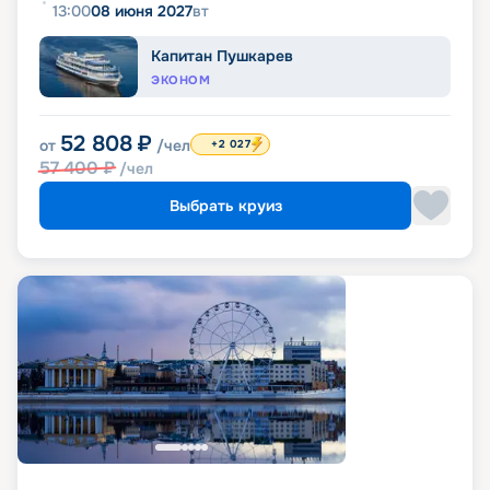
13:00
08 июня 2027
вт
Капитан Пушкарев
ЭКОНОМ
52 808
₽
от
/чел
+2 027
57 400
₽
/чел
Выбрать круиз