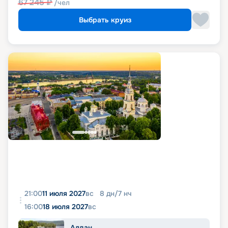
67 245
₽
/чел
Выбрать круиз
21:00
11 июля 2027
вс
8
дн
/
7
нч
16:00
18 июля 2027
вс
Алдан