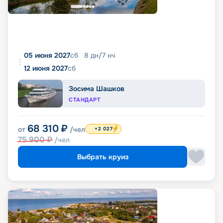
05 июня 2027
сб
8
дн
/
7
нч
12 июня 2027
сб
Зосима Шашков
СТАНДАРТ
68 310
₽
от
/чел
+2 027
75 900
₽
/чел
Выбрать круиз