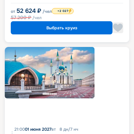
52 624
₽
от
/чел
+2 027
57 200
₽
/чел
Выбрать круиз
21:00
01 июня 2027
вт
8
дн
/
7
нч