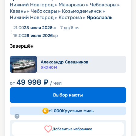
Нижний Новгород
Макарьево
Чебоксары
Казань
Чебоксары
Козьмодемьянск
Нижний Новгород
Кострома
Ярославль
21:00
23 июля 2026
чт
7
дн
/
6
нч
16:00
29 июля 2026
ср
Завершён
Александр Свешников
ЭКОНОМ
49 998
₽
от
/ чел
Выбор каюты
+
1 000
Круизных миль
Добавить в избранное