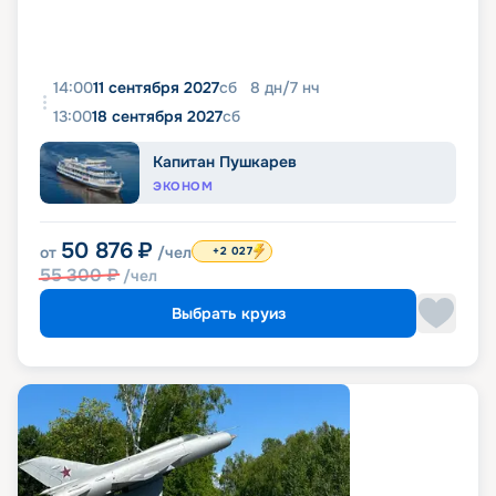
14:00
11 сентября 2027
сб
8
дн
/
7
нч
13:00
18 сентября 2027
сб
Капитан Пушкарев
ЭКОНОМ
50 876
₽
от
/чел
+2 027
55 300
₽
/чел
Выбрать круиз