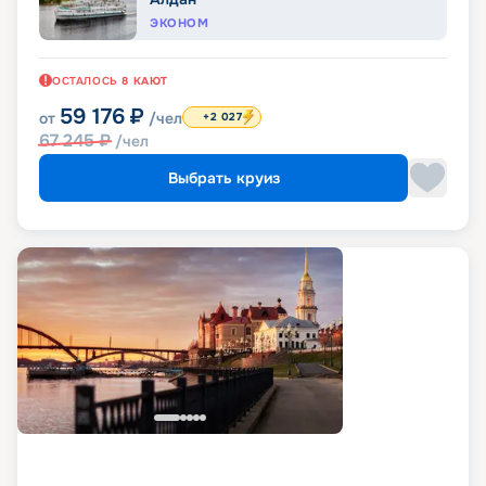
ЭКОНОМ
ОСТАЛОСЬ
8
КАЮТ
59 176
₽
от
/чел
+2 027
67 245
₽
/чел
Выбрать круиз