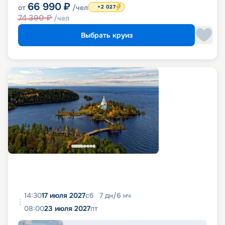
66 990
₽
от
/чел
+2 027
74 390
₽
/чел
Выбрать круиз
14:30
17 июля 2027
сб
7
дн
/
6
нч
08:00
23 июля 2027
пт