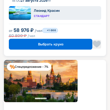
18:00
27 августа 2026
чт
Леонид Красин
СТАНДАРТ
58 976
₽
от
/чел
+1 000
60 800
₽
/чел
Выбрать круиз
Спецпредложение - 7%