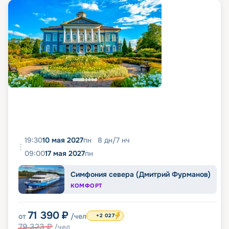
19:30
10 мая 2027
пн
8
дн
/
7
нч
09:00
17 мая 2027
пн
Симфония севера (Дмитрий Фурманов)
КОМФОРТ
71 390
₽
от
/чел
+2 027
79 323
₽
/чел