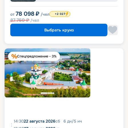
78 098
₽
от
/чел
+2 027
87 750
₽
/чел
Выбрать круиз
Спецпредложение - 3%
14:30
22 августа 2026
сб
6
дн
/
5
нч