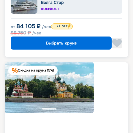
Волга Стар
КОМФОРТ
84 105
₽
от
/чел
+2 027
99 750
₽
/чел
Выбрать круиз
Скидка на круиз 15%!