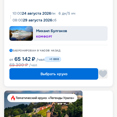
10:00
24 августа 2026
пн
6
дн
/
5
нч
08:00
29 августа 2026
сб
Михаил Булгаков
КОМФОРТ
ЗАБРОНИРОВАН
9 ЧАСОВ
НАЗАД
65 142
₽
от
/чел
+1 000
69 300
₽
/чел
Выбрать круиз
Тематический круиз: «Легенды Урала»