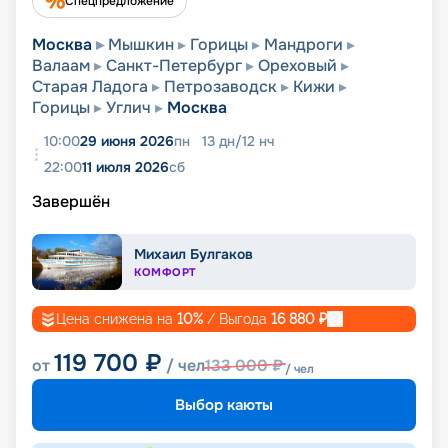
Спецпредложение
Москва
Мышкин
Горицы
Мандроги
Валаам
Санкт-Петербург
Ореховый
Старая Ладога
Петрозаводск
Кижи
Горицы
Углич
Москва
10:00
29 июня 2026
пн
13
дн
/
12
нч
22:00
11 июля 2026
сб
Завершён
Михаил Булгаков
КОМФОРТ
Цена снижена на
10
%
/ Выгода
16 880
₽
119 700
₽
от
/ чел
133 000
₽
/ чел
Выбор каюты