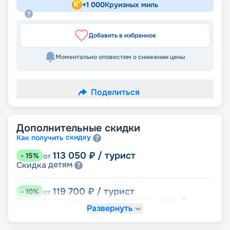
+
1 000
Круизных миль
Добавить в избранное
Моментально оповестим о снижении цены
Поделиться
Дополнительные скидки
скидку
Как получить
113 050
₽
/ турист
-
15
%
от
детям
Скидка
119 700
₽
/ турист
-
10
%
от
ведомств
Скидка сотрудникам силовых
Развернуть
семьям
Скидка многодетным
молодожёнам
Скидка
Скидка ветеранам ВОВ, участникам боевых