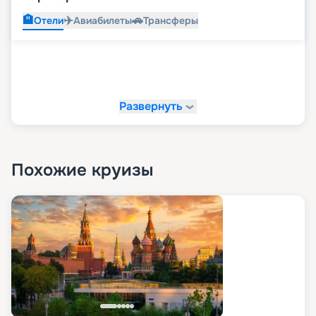
🏨
✈️
🚗
Отели
Авиабилеты
Трансферы
Развернуть
Похожие круизы