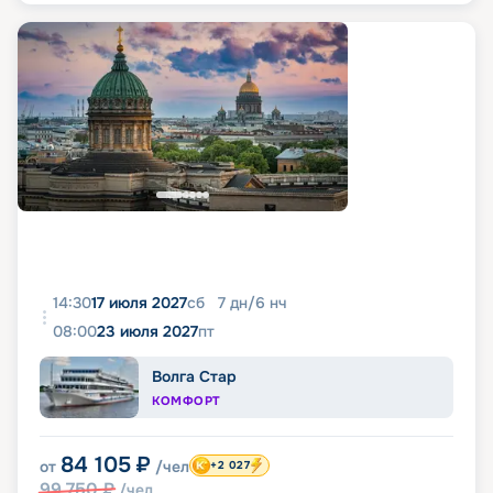
14:30
17 июля 2027
сб
7
дн
/
6
нч
08:00
23 июля 2027
пт
Волга Стар
КОМФОРТ
84 105
₽
от
/чел
+2 027
99 750
₽
/чел