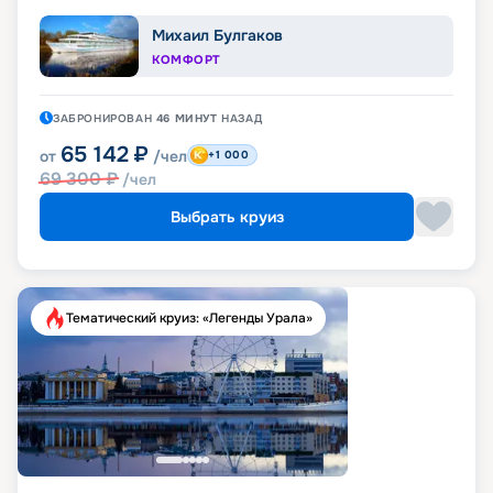
Михаил Булгаков
КОМФОРТ
ЗАБРОНИРОВАН
46 МИНУТ
НАЗАД
65 142
₽
от
/чел
+1 000
69 300
₽
/чел
Выбрать круиз
Тематический круиз: «Легенды Урала»