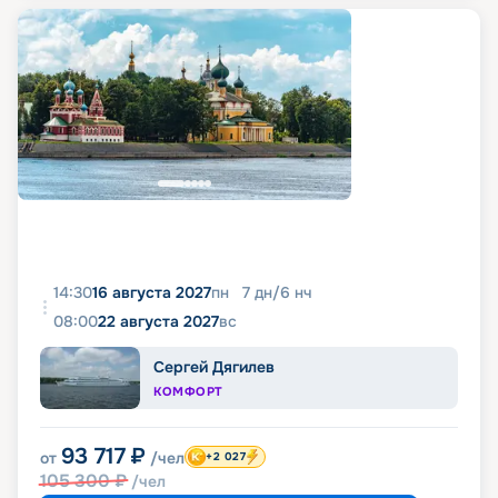
14:30
16 августа 2027
пн
7
дн
/
6
нч
08:00
22 августа 2027
вс
Сергей Дягилев
КОМФОРТ
93 717
₽
от
/чел
+2 027
105 300
₽
/чел