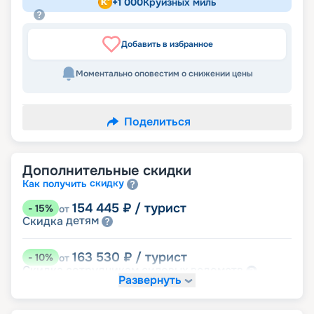
+
1 000
Круизных миль
Добавить в избранное
Моментально оповестим о снижении цены
Поделиться
Дополнительные скидки
скидку
Как получить
154 445
₽
/ турист
-
15
%
от
детям
Скидка
163 530
₽
/ турист
-
10
%
от
ведомств
Скидка сотрудникам силовых
Развернуть
семьям
Скидка многодетным
молодожёнам
Скидка
Скидка ветеранам ВОВ, участникам боевых