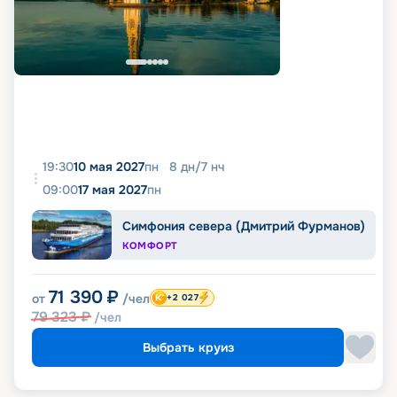
19:30
10 мая 2027
пн
8
дн
/
7
нч
09:00
17 мая 2027
пн
Симфония севера (Дмитрий Фурманов)
КОМФОРТ
71 390
₽
от
/чел
+2 027
79 323
₽
/чел
Выбрать круиз