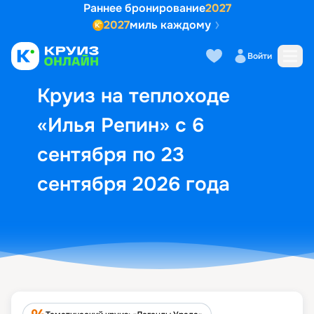
Раннее бронирование
2027
2027
миль каждому
Описание
Выбор кают
Маршрут и экск
Войти
Круиз на теплоходе
«Илья Репин» с 6
сентября по 23
сентября 2026 года