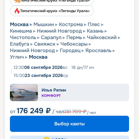
Тематический круиз: «Легенды Урала»
Тематический круиз: «Легенды Урала»
Москва
Мышкин
Кострома
Плес
Кинешма
Нижний Новгород
Казань
Чистополь
Сарапул
Пермь
Чайковский
Елабуга
Свияжск
Чебоксары
Нижний Новгород
Городец
Ярославль
Углич
Москва
12:30
06 сентября 2026
вс
18
дн
/
17
нч
15:00
23 сентября 2026
ср
Илья Репин
КОМФОРТ
176 249
₽
от
/ чел
181 700
₽
/ чел
Выбор каюты