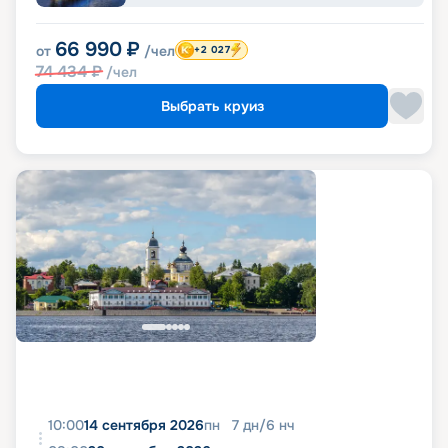
66 990
₽
от
/чел
+2 027
74 434
₽
/чел
Выбрать круиз
10:00
14 сентября 2026
пн
7
дн
/
6
нч