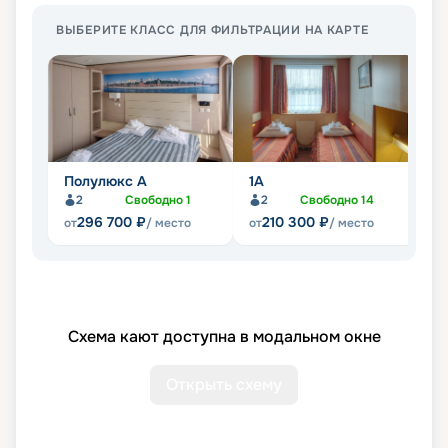
ВЫБЕРИТЕ КЛАСС ДЛЯ ФИЛЬТРАЦИИ НА КАРТЕ
Полулюкс А
1А
1Б
2
Свободно
1
2
Свободно
14
296 700
₽
210 300
₽
от
/ место
от
/ место
от
Схема кают доступна в модальном окне
Открыть схему