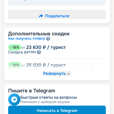
Поделиться
Дополнительные скидки
скидку
Как получить
23 630
₽
/ турист
-
15
%
от
детям
Скидка
25 020
₽
/ турист
-
10
%
от
ведомств
Скидка сотрудникам силовых
Развернуть
семьям
Скидка многодетным
молодожёнам
Скидка
Скидка ветеранам ВОВ, участникам боевых
семей
действий и членам их
Пишите в Telegram
Быстрые ответы на вопросы
Поможем с выбором круиза
Написать в Telegram