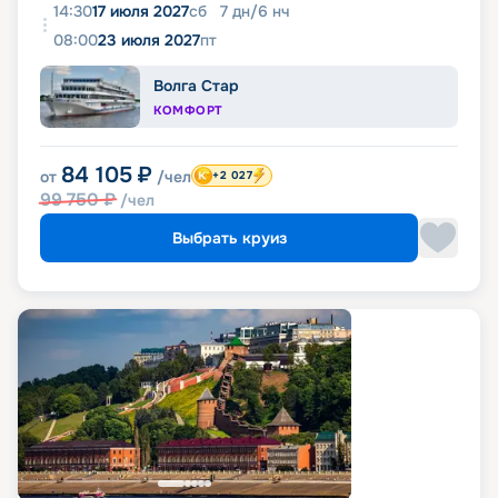
14:30
17 июля 2027
сб
7
дн
/
6
нч
08:00
23 июля 2027
пт
Волга Стар
КОМФОРТ
84 105
₽
от
/чел
+2 027
99 750
₽
/чел
Выбрать круиз