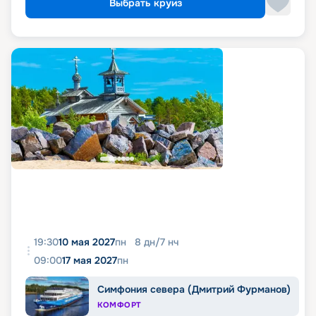
Выбрать круиз
19:30
10 мая 2027
пн
8
дн
/
7
нч
09:00
17 мая 2027
пн
Симфония севера (Дмитрий Фурманов)
КОМФОРТ