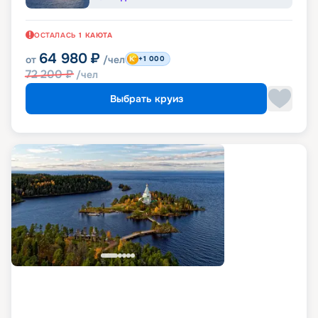
ОСТАЛАСЬ
1
КАЮТА
64 980
₽
от
/чел
+1 000
72 200
₽
/чел
Выбрать круиз