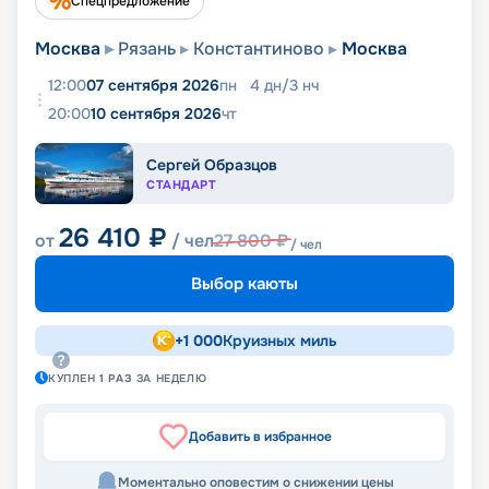
Спецпредложение
Москва
Рязань
Константиново
Москва
12:00
07 сентября 2026
пн
4
дн
/
3
нч
20:00
10 сентября 2026
чт
Сергей Образцов
СТАНДАРТ
26 410
₽
от
/ чел
27 800
₽
/ чел
Выбор каюты
+
1 000
Круизных миль
КУПЛЕН
1
РАЗ
ЗА НЕДЕЛЮ
Добавить в избранное
Моментально оповестим о снижении цены