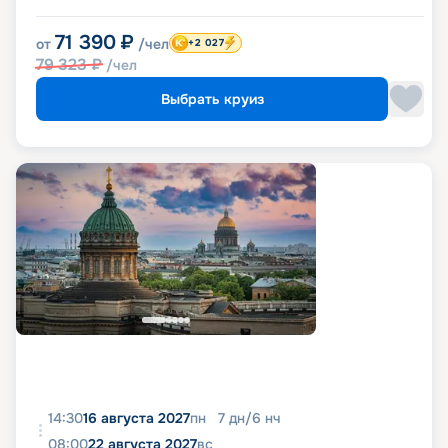
71 390
₽
от
/чел
+2 027
79 323
₽
/чел
Выбрать круиз
14:30
16 августа 2027
пн
7
дн
/
6
нч
08:00
22 августа 2027
вс