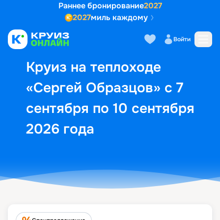
Раннее бронирование
2027
2027
миль каждому
Описание
Выбор кают
Маршрут и экск
Войти
Круиз на теплоходе
«Сергей Образцов» с 7
сентября по 10 сентября
2026 года