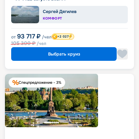
Сергей Дягилев
КОМФОРТ
93 717
₽
от
/чел
+2 027
105 300
₽
/чел
Выбрать круиз
Спецпредложение - 3%