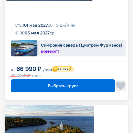
17:30
01 мая 2027
сб
5
дн
/
4
нч
16:30
05 мая 2027
ср
Симфония севера (Дмитрий Фурманов)
КОМФОРТ
66 990
₽
от
/чел
+2 027
74 434
₽
/чел
Выбрать круиз