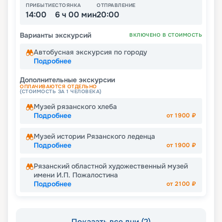
ПРИБЫТИЕ
СТОЯНКА
ОТПРАВЛЕНИЕ
14:00
6 ч 00 мин
20:00
Варианты экскурсий
ВКЛЮЧЕНО В СТОИМОСТЬ
Автобусная экскурсия по городу
Подробнее
Дополнительные экскурсии
ОПЛАЧИВАЮТСЯ ОТДЕЛЬНО
(СТОИМОСТЬ ЗА 1 ЧЕЛОВЕКА)
Музей рязанского хлеба
Подробнее
от
1900
₽
Музей истории Рязанского леденца
Подробнее
от
1900
₽
Рязанский областной художественный музей
имени И.П. Пожалостина
Подробнее
от
2100
₽
Показать все дни (2)