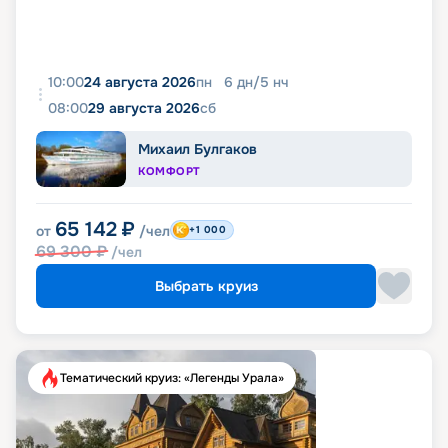
10:00
24 августа 2026
пн
6
дн
/
5
нч
08:00
29 августа 2026
сб
Михаил Булгаков
КОМФОРТ
65 142
₽
от
/чел
+1 000
69 300
₽
/чел
Выбрать круиз
Тематический круиз: «Легенды Урала»