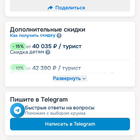
Поделиться
Дополнительные скидки
скидку
Как получить
40 035
₽
/ турист
-
15
%
от
детям
Скидка
42 390
₽
/ турист
-
10
%
от
ведомств
Скидка сотрудникам силовых
Развернуть
семьям
Скидка многодетным
молодожёнам
Скидка
Скидка ветеранам ВОВ, участникам боевых
семей
действий и членам их
Пишите в Telegram
Быстрые ответы на вопросы
Поможем с выбором круиза
Написать в Telegram