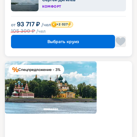
КОМФОРТ
93 717
₽
от
/чел
+2 027
105 300
₽
/чел
Выбрать круиз
Спецпредложение - 3%