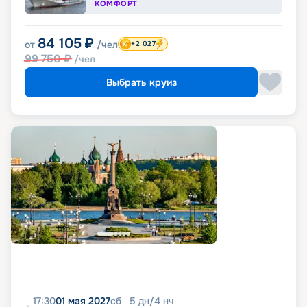
КОМФОРТ
84 105
₽
от
/чел
+2 027
99 750
₽
/чел
Выбрать круиз
17:30
01 мая 2027
сб
5
дн
/
4
нч