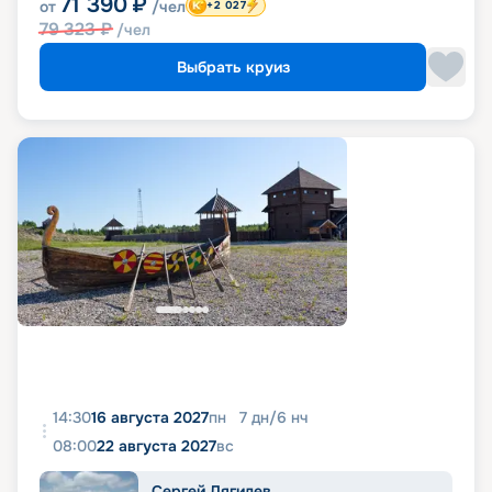
71 390
₽
от
/чел
+2 027
79 323
₽
/чел
Выбрать круиз
14:30
16 августа 2027
пн
7
дн
/
6
нч
08:00
22 августа 2027
вс
Сергей Дягилев