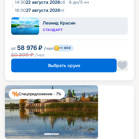
14:30
22 августа 2026
сб
6
дн
/
5
нч
18:00
27 августа 2026
чт
Леонид Красин
СТАНДАРТ
58 976
₽
от
/чел
+1 000
60 800
₽
/чел
Выбрать круиз
Спецпредложение - 7%