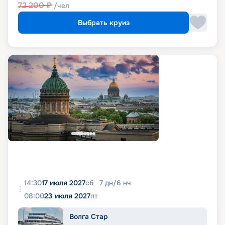
72 200
₽
/чел
Выбрать круиз
14:30
17 июля 2027
сб
7
дн
/
6
нч
08:00
23 июля 2027
пт
Волга Стар