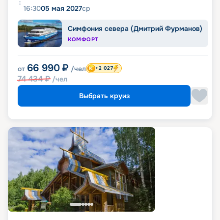
16:30
05 мая 2027
ср
Симфония севера (Дмитрий Фурманов)
КОМФОРТ
66 990
₽
от
/чел
+2 027
74 434
₽
/чел
Выбрать круиз