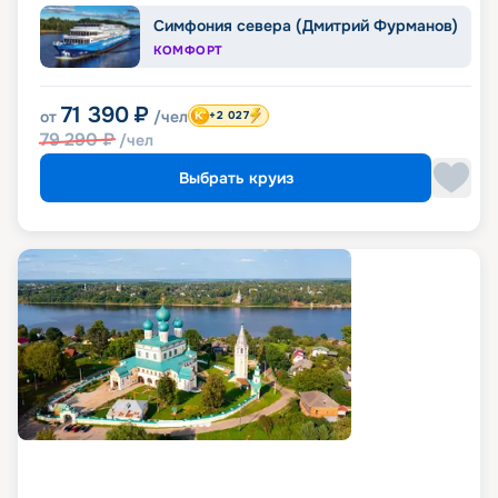
Симфония севера (Дмитрий Фурманов)
КОМФОРТ
71 390
₽
от
/чел
+2 027
79 290
₽
/чел
Выбрать круиз