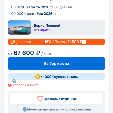
00:00
28 августа 2026
пт
8
дн
/
7
нч
00:00
04 сентября 2026
пт
Борис Полевой
СТАНДАРТ
Цена снижена на
15
%
/ Выгода
11 900
₽
67 600
₽
от
/ чел
Выбор каюты
+
1 000
Круизных миль
ОСТАЛОСЬ
5
КАЮТ
Добавить в избранное
Моментально оповестим о снижении цены