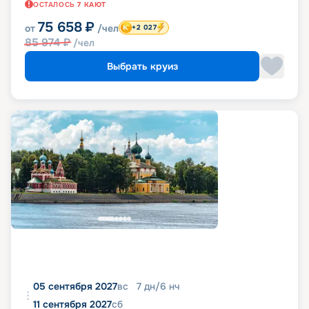
ОСТАЛОСЬ
7
КАЮТ
75 658
₽
от
/чел
+2 027
85 974
₽
/чел
Выбрать круиз
05 сентября 2027
вс
7
дн
/
6
нч
11 сентября 2027
сб