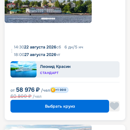
14:30
22 августа 2026
сб
6
дн
/
5
нч
18:00
27 августа 2026
чт
Леонид Красин
СТАНДАРТ
58 976
₽
от
/чел
+1 000
60 800
₽
/чел
Выбрать круиз