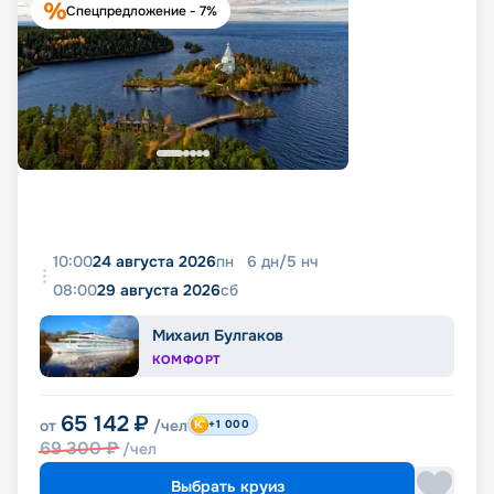
Спецпредложение - 7%
10:00
24 августа 2026
пн
6
дн
/
5
нч
08:00
29 августа 2026
сб
Михаил Булгаков
КОМФОРТ
65 142
₽
от
/чел
+1 000
69 300
₽
/чел
Выбрать круиз