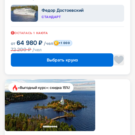
Федор Достоевский
СТАНДАРТ
ОСТАЛАСЬ
1
КАЮТА
64 980
₽
от
/чел
+1 000
72 200
₽
/чел
Выбрать круиз
«Выгодный курс»: скидка 15%!