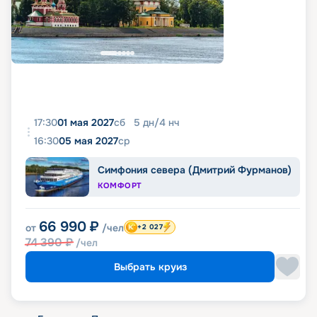
17:30
01 мая 2027
сб
5
дн
/
4
нч
16:30
05 мая 2027
ср
Симфония севера (Дмитрий Фурманов)
КОМФОРТ
66 990
₽
от
/чел
+2 027
74 390
₽
/чел
Выбрать круиз