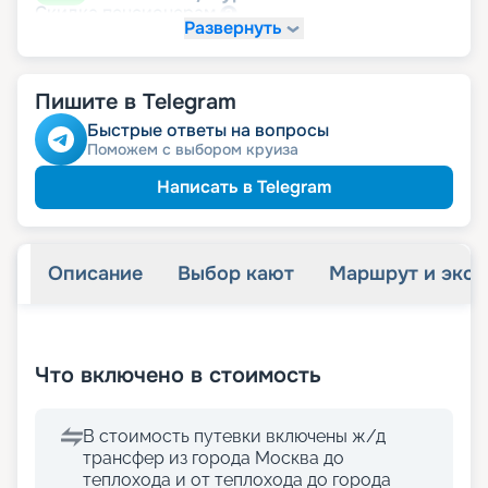
пенсионерам
Скидка
Развернуть
именинникам
Скидка
Скидка на юбилей свадьбы, кратный 5-ти
годам
Пишите в Telegram
Быстрые ответы на вопросы
Поможем с выбором круиза
Написать в Telegram
Описание
Выбор кают
Маршрут и экск
+
21
фотографий
Что включено в стоимость
В стоимость путевки включены ж/д
трансфер из города Москва до
теплохода и от теплохода до города