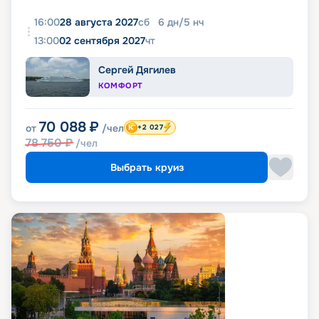
16:00
28 августа 2027
сб
6
дн
/
5
нч
13:00
02 сентября 2027
чт
Сергей Дягилев
КОМФОРТ
70 088
₽
от
/чел
+2 027
78 750
₽
/чел
Выбрать круиз