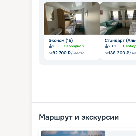
Эконом (1Б)
Стандарт (Аль
2
Свободно
2
2 + 1
Свобо
82 700
₽
138 300
₽
от
/ место
от
/ м
Маршрут и экскурсии