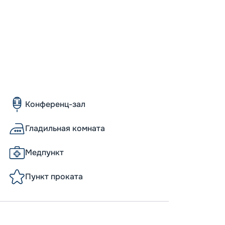
Скидка
годам
Пишит
Конференц-зал
Гладильная комната
Медпункт
Пункт проката