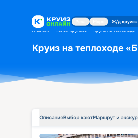
Описание
Выбор кают
Маршрут и экску
Река
Море
Ж/д круизы
Главная
•
Поиск круизов
•
Круиз на теплоходе 
Круиз на теплоходе «Б
Описание
Выбор кают
Маршрут и экску