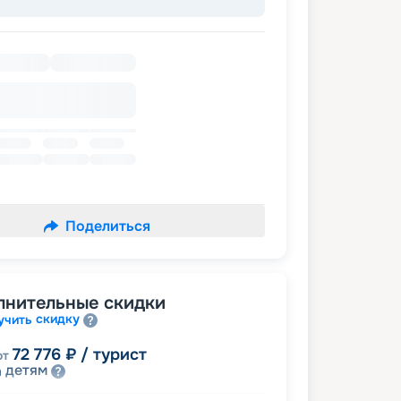
Поделиться
лнительные скидки
скидку
учить
72 776
₽
/ турист
от
детям
а