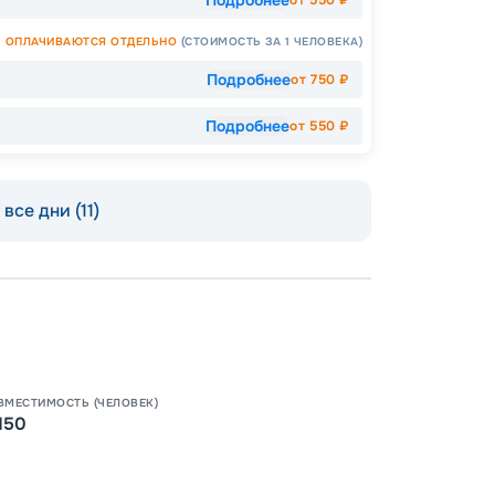
ОПЛАЧИВАЮТСЯ ОТДЕЛЬНО
(СТОИМОСТЬ ЗА 1 ЧЕЛОВЕКА)
Подробнее
от
750
₽
Подробнее
от
550
₽
все дни (11)
Допо
Как пол
-
12
%
Скидк
ВМЕСТИМОСТЬ (ЧЕЛОВЕК)
150
-
5
%
о
Скидк
Скидк