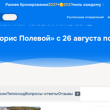
Раннее бронирование
2027
+
2027
миль каждому
рсии
Теплоход
Вопросы-ответы
Отзывы
8
Яхты
Расписание отправлений
А
«Борис Полевой» с 26 августа по 5 сентября 2026 года
орис Полевой» с 26 августа п
рсии
Теплоход
Вопросы-ответы
Отзывы
8