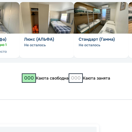
фа)
Люкс (АЛЬФА)
Стандарт (Гамма)
дно
1
Не осталось
Не осталось
есто
000
000
Каюта свободна
Каюта занята
Москв
Пермь