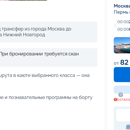
+
19
фотографий
Москв
Пермь
00:00
 трансфер из города Москва до
00:00
да Нижний Новгород
 При бронировании требуется скан
82
от
рута в каюте выбранного класса — она
е и познавательные программы на борту
ОСТАЛ