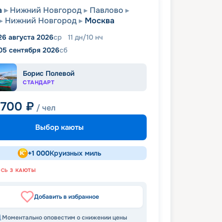
а
Нижний Новгород
Павлово
Нижний Новгород
Москва
26 августа 2026
ср
11
дн
/
10
нч
05 сентября 2026
сб
Борис Полевой
СТАНДАРТ
 700
₽
/ чел
Выбор каюты
+
1 000
Круизных миль
ОСЬ
3
КАЮТЫ
Добавить в избранное
Моментально оповестим о снижении цены