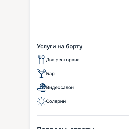
Услуги на борту
Два ресторана
Бар
Видеосалон
Солярий