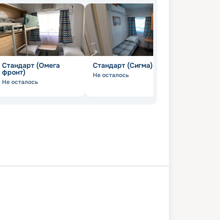
Стандарт (Омега
Стандарт (Сигма)
Стандарт 
фронт)
Не осталось
Не осталось
Не осталось
а
Нижний Новгород
Павлово
Нижний Новгород
Москва