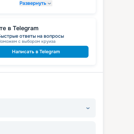
Развернуть
78 565
₽
/ турист
т
пенсионерам
а
именинникам
а
 на юбилей свадьбы, кратный 5-ти
е в Telegram
Быстрые ответы на вопросы
Поможем с выбором круиза
Написать в Telegram