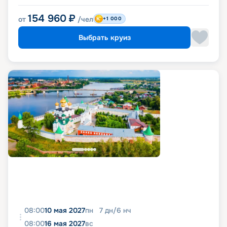
154 960
₽
от
/чел
+1 000
Выбрать круиз
08:00
10 мая 2027
пн
7
дн
/
6
нч
08:00
16 мая 2027
вс