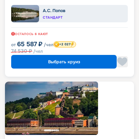
А.С. Попов
СТАНДАРТ
ОСТАЛОСЬ
6
КАЮТ
65 587
₽
от
/чел
+2 027
74 530
₽
/чел
Выбрать круиз