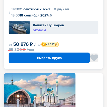
14:00
11 сентября 2027
сб
8
дн
/
7
нч
13:00
18 сентября 2027
сб
Капитан Пушкарев
ЭКОНОМ
50 876
₽
от
/чел
+2 027
55 300
₽
/чел
Выбрать круиз