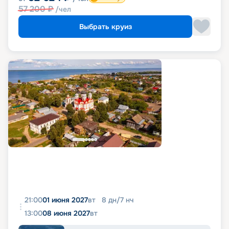
57 200
₽
/чел
Выбрать круиз
21:00
01 июня 2027
вт
8
дн
/
7
нч
13:00
08 июня 2027
вт