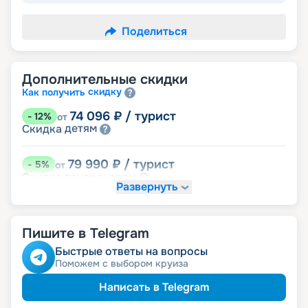
Поделиться
Дополнительные скидки
скидку
Как получить
74 096
₽
/ турист
-
12
%
от
детям
Скидка
79 990
₽
/ турист
-
5
%
от
пенсионерам
Скидка
Развернуть
именинникам
Скидка
Скидка на юбилей свадьбы, кратный 5-ти
годам
Пишите в Telegram
Быстрые ответы на вопросы
Поможем с выбором круиза
Написать в Telegram