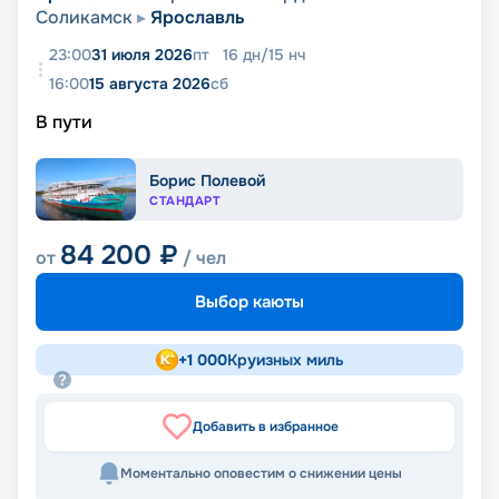
Соликамск
Ярославль
23:00
31 июля 2026
пт
16
дн
/
15
нч
16:00
15 августа 2026
сб
В пути
Борис Полевой
СТАНДАРТ
84 200
₽
от
/ чел
Выбор каюты
+
1 000
Круизных миль
Добавить в избранное
Моментально оповестим о снижении цены