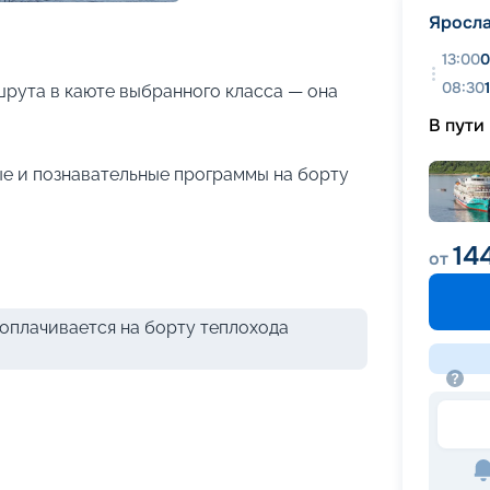
+
20
фотографий
Яросл
13:00
0
08:30
рута в каюте выбранного класса — она
В пути
е и познавательные программы на борту
14
от
оплачивается на борту теплохода