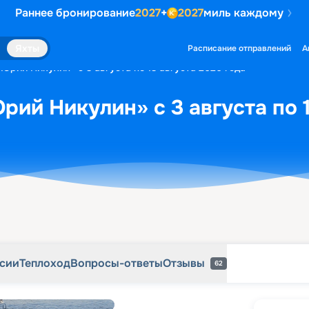
Раннее бронирование
2027
+
2027
миль каждому
рсии
Теплоход
Вопросы-ответы
Отзывы
62
Яхты
Расписание отправлений
А
«Юрий Никулин» с 3 августа по 13 августа 2026 года
рий Никулин» с 3 августа по 1
рсии
Теплоход
Вопросы-ответы
Отзывы
62