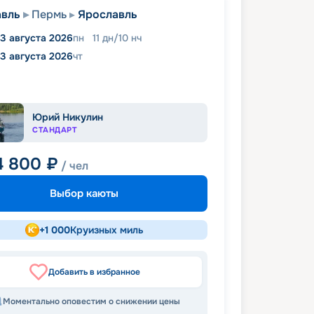
авль
Пермь
Ярославль
3 августа 2026
пн
11
дн
/
10
нч
13 августа 2026
чт
Юрий Никулин
СТАНДАРТ
4 800
₽
/ чел
Выбор каюты
+
1 000
Круизных миль
Добавить в избранное
Моментально оповестим о снижении цены