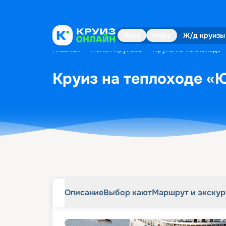
Описание
Выбор кают
Маршрут и экску
Река
Море
Ж/д круизы
Главная
•
Поиск круизов
•
Круиз на теплоходе 
Круиз на теплоходе «Ю
Описание
Выбор кают
Маршрут и экску