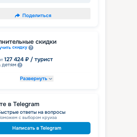
Поделиться
лнительные скидки
скидку
учить
127 424
₽
/ турист
от
детям
а
Развернуть
137 560
₽
/ турист
т
 на юбилей свадьбы, кратный 5-ти
именинникам
а
пенсионерам
а
е в Telegram
Быстрые ответы на вопросы
Поможем с выбором круиза
Написать в Telegram