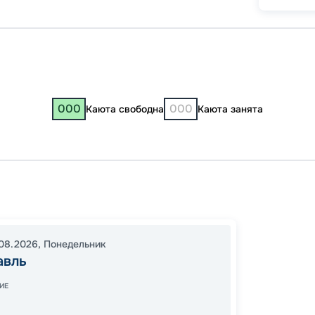
000
000
Каюта свободна
Каюта занята
Яросл
13:00
0
08.2026
,
Понедельник
08:30
авль
В пути
ИЕ