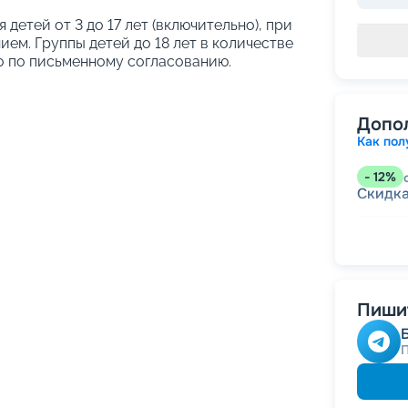
я детей от 3 до 17 лет (включительно), при
ем. Группы детей до 18 лет в количестве
о по письменному согласованию.
Допо
Как пол
-
12
%
Скидк
-
5
%
о
Скидка
годам
Скидк
Скидк
Пишит