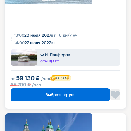
13:00
20 июля 2027
вт
8
дн
/
7
нч
14:00
27 июля 2027
вт
Ф.И. Панферов
СТАНДАРТ
59 130
₽
от
/чел
+2 027
65 700
₽
/чел
Выбрать круиз