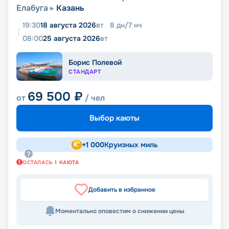
Елабуга
Казань
19:30
18 августа 2026
вт
8
дн
/
7
нч
08:00
25 августа 2026
вт
Борис Полевой
СТАНДАРТ
69 500
₽
от
/ чел
Выбор каюты
+
1 000
Круизных миль
ОСТАЛАСЬ
1
КАЮТА
Добавить в избранное
Моментально оповестим о снижении цены