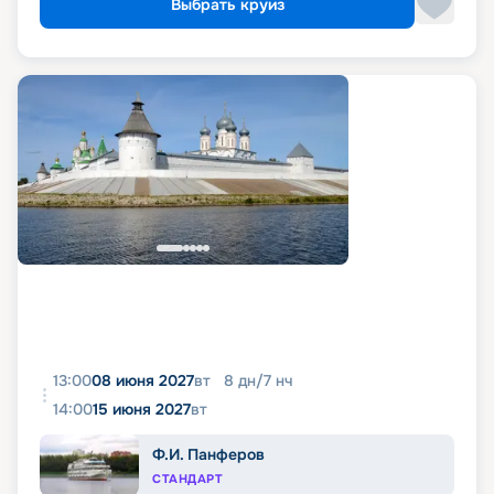
Выбрать круиз
13:00
08 июня 2027
вт
8
дн
/
7
нч
14:00
15 июня 2027
вт
Ф.И. Панферов
СТАНДАРТ