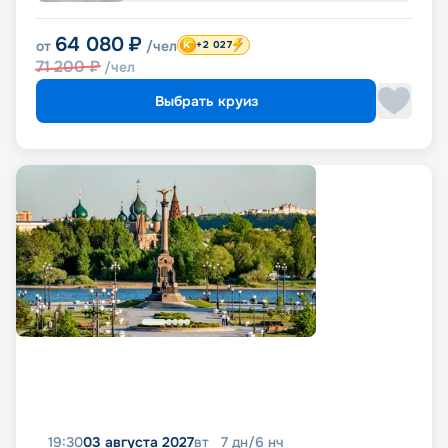
64 080
₽
от
/чел
+2 027
71 200
₽
/чел
Выбрать круиз
19:30
03 августа 2027
вт
7
дн
/
6
нч