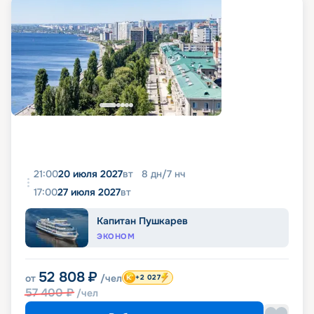
21:00
20 июля 2027
вт
8
дн
/
7
нч
17:00
27 июля 2027
вт
Капитан Пушкарев
ЭКОНОМ
52 808
₽
от
/чел
+2 027
57 400
₽
/чел