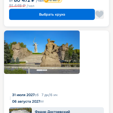
80 472
₽
от
/чел
+2 027
91 445
₽
/чел
Выбрать круиз
31 июля 2027
сб
7
дн
/
6
нч
06 августа 2027
пт
Федор Достоевский