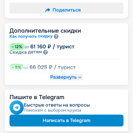
Поделиться
Дополнительные скидки
скидку
Как получить
61 160
₽
/ турист
-
12
%
от
детям
Скидка
66 025
₽
/ турист
-
5
%
от
пенсионерам
Скидка
Развернуть
именинникам
Скидка
Скидка на юбилей свадьбы, кратный 5-ти
годам
Пишите в Telegram
Быстрые ответы на вопросы
Поможем с выбором круиза
Написать в Telegram