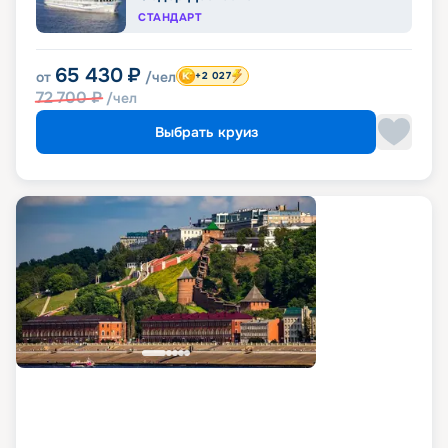
СТАНДАРТ
65 430
₽
от
/чел
+2 027
72 700
₽
/чел
Выбрать круиз