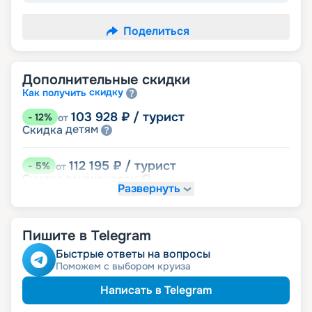
Поделиться
Дополнительные скидки
скидку
Как получить
103 928
₽
/ турист
-
12
%
от
детям
Скидка
112 195
₽
/ турист
-
5
%
от
пенсионерам
Скидка
Развернуть
именинникам
Скидка
Скидка на юбилей свадьбы, кратный 5-ти
годам
Пишите в Telegram
Быстрые ответы на вопросы
Поможем с выбором круиза
Написать в Telegram