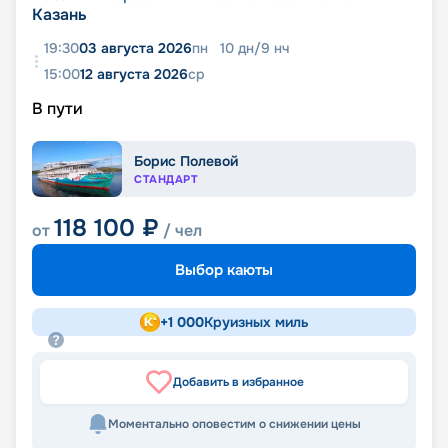
Казань
19:30
03 августа 2026
пн
10
дн
/
9
нч
15:00
12 августа 2026
ср
В пути
Борис Полевой
СТАНДАРТ
118 100
₽
от
/ чел
Выбор каюты
+
1 000
Круизных миль
Добавить в избранное
Моментально оповестим о снижении цены