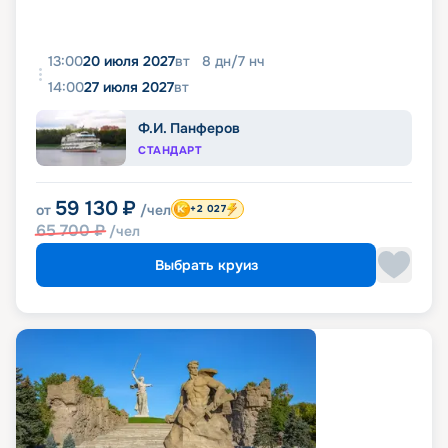
13:00
20 июля 2027
вт
8
дн
/
7
нч
14:00
27 июля 2027
вт
Ф.И. Панферов
СТАНДАРТ
59 130
₽
от
/чел
+2 027
65 700
₽
/чел
Выбрать круиз