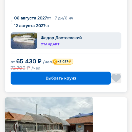
06 августа 2027
пт
7
дн
/
6
нч
12 августа 2027
чт
Федор Достоевский
СТАНДАРТ
65 430
₽
от
/чел
+2 027
72 700
₽
/чел
Выбрать круиз