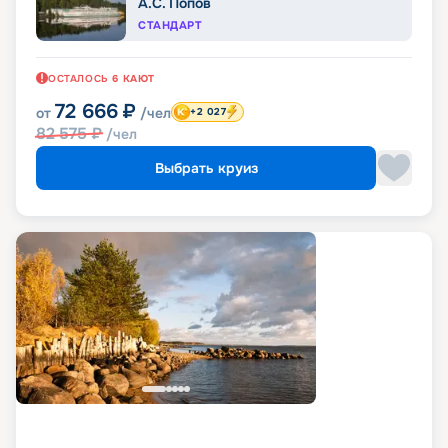
А.С. Попов
СТАНДАРТ
ОСТАЛОСЬ
6
КАЮТ
72 666
₽
от
/чел
+2 027
82 575
₽
/чел
Выбрать круиз