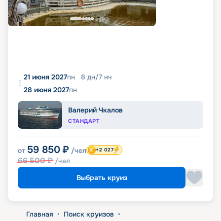
21 июня 2027
пн
8
дн
/
7
нч
28 июня 2027
пн
Валерий Чкалов
СТАНДАРТ
59 850
₽
от
/чел
+2 027
66 500
₽
/чел
Выбрать круиз
Главная
•
Поиск круизов
•