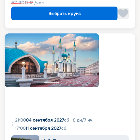
57 400
₽
/чел
Выбрать круиз
21:00
04 сентября 2027
сб
8
дн
/
7
нч
17:00
11 сентября 2027
сб