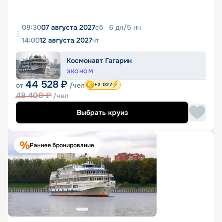
08:30
07 августа 2027
сб
6
дн
/
5
нч
14:00
12 августа 2027
чт
Космонавт Гагарин
ЭКОНОМ
44 528
₽
от
/чел
+2 027
48 400
₽
/чел
Выбрать круиз
Раннее бронирование