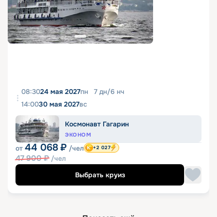
08:30
24 мая 2027
пн
7
дн
/
6
нч
14:00
30 мая 2027
вс
Космонавт Гагарин
ЭКОНОМ
44 068
₽
от
/чел
+2 027
47 900
₽
/чел
Выбрать круиз