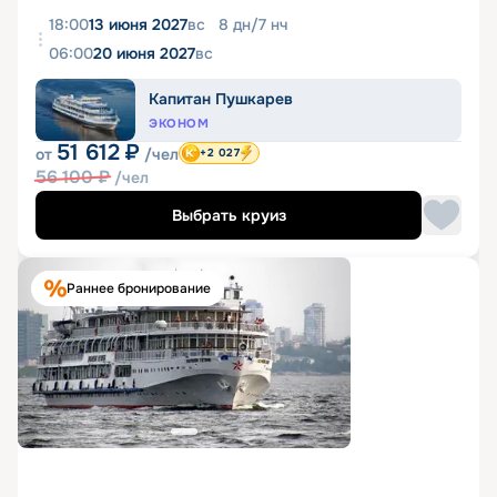
18:00
13 июня 2027
вс
8
дн
/
7
нч
06:00
20 июня 2027
вс
Капитан Пушкарев
ЭКОНОМ
51 612
₽
от
/чел
+2 027
56 100
₽
/чел
Выбрать круиз
Раннее бронирование