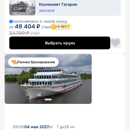
Космонавт Гагарин
ЭКОНОМ
ЗАБРОНИРОВАН
11 ЧАСОВ
НАЗАД
49 404
₽
от
/чел
+2 027
53 700
₽
/чел
Выбрать круиз
Раннее бронирование
09:00
04 мая 2027
вт
7
дн
/
6
нч