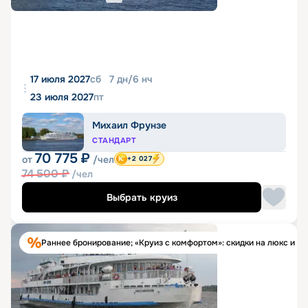
17 июля 2027
сб
7
дн
/
6
нч
23 июля 2027
пт
Михаил Фрунзе
СТАНДАРТ
70 775
₽
от
/чел
+2 027
74 500
₽
/чел
Выбрать круиз
Раннее бронирование; «Круиз с комфортом»: скидки на люкс и п