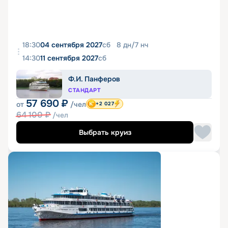
18:30
04 сентября 2027
сб
8
дн
/
7
нч
14:30
11 сентября 2027
сб
Ф.И. Панферов
СТАНДАРТ
57 690
₽
от
/чел
+2 027
64 100
₽
/чел
Выбрать круиз