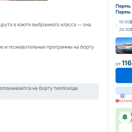
+
19
фотографий
Пермь
Пермь
15:00
2
рута в каюте выбранного класса — она
20:30
е и познавательные программы на борту
11
от
оплачивается на борту теплохода
ОСТАЛ