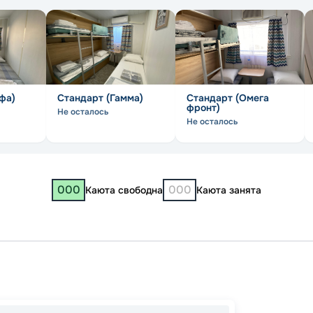
фа)
Стандарт (Гамма)
Стандарт (Омега
фронт)
Не осталось
Не осталось
000
000
Каюта свободна
Каюта занята
Пермь
Пермь