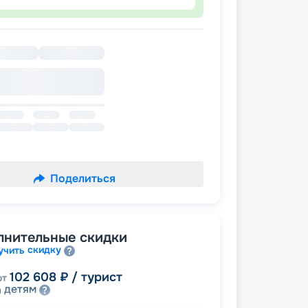
Поделиться
лнительные скидки
скидку
учить
102 608
₽
/ турист
от
детям
а