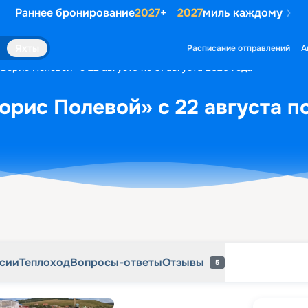
Раннее бронирование
2027
+
2027
миль каждому
рсии
Теплоход
Вопросы-ответы
Отзывы
5
Яхты
Расписание отправлений
А
Борис Полевой» с 22 августа по 31 августа 2026 года
орис Полевой» с 22 августа по
рсии
Теплоход
Вопросы-ответы
Отзывы
5