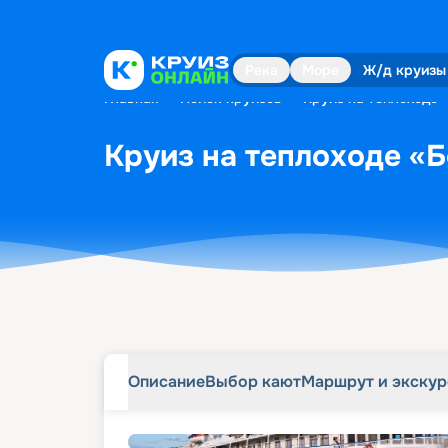
Описание
Выбор кают
Маршрут и экску
Река
Море
Ж/д круизы
Главная
•
Поиск круизов
•
Круиз на теплоходе «
Круиз на теплоходе «Б
Описание
Выбор кают
Маршрут и экску