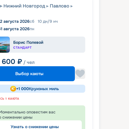
Нижний Новгород
Павлово
2 августа 2026
сб
10
дн
/
9
нч
31 августа 2026
пн
Борис Полевой
СТАНДАРТ
6 600
₽
/ чел
Выбор каюты
+
1 000
Круизных миль
АСЬ
1
КАЮТА
Моментально оповестим вас
о снижении цены
Узнать о снижении цены