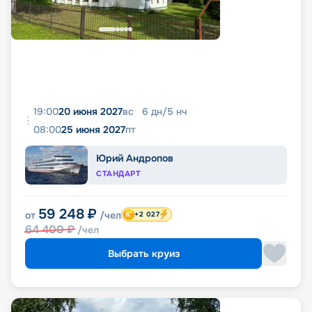
19:00
20 июня 2027
вс
6
дн
/
5
нч
08:00
25 июня 2027
пт
Юрий Андропов
СТАНДАРТ
59 248
₽
от
/чел
+2 027
64 400
₽
/чел
Выбрать круиз