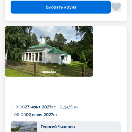
Выбрать круиз
19:00
27 июня 2027
вс
6
дн
/
5
нч
08:00
02 июля 2027
пт
Георгий Чичерин