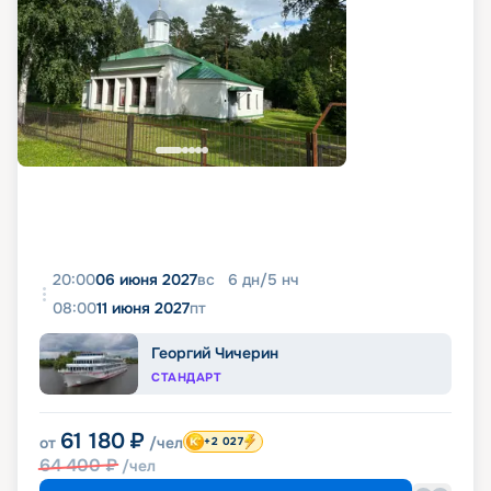
20:00
06 июня 2027
вс
6
дн
/
5
нч
08:00
11 июня 2027
пт
Георгий Чичерин
СТАНДАРТ
61 180
₽
от
/чел
+2 027
64 400
₽
/чел