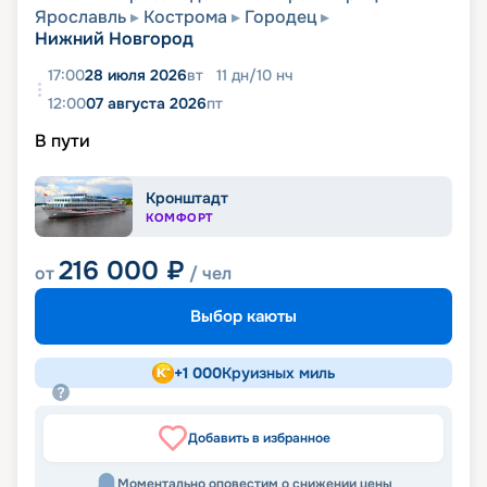
Ярославль
Кострома
Городец
Нижний Новгород
17:00
28 июля 2026
вт
11
дн
/
10
нч
12:00
07 августа 2026
пт
В пути
Кронштадт
КОМФОРТ
216 000
₽
от
/ чел
Выбор каюты
+
1 000
Круизных миль
Добавить в избранное
Моментально оповестим о снижении цены