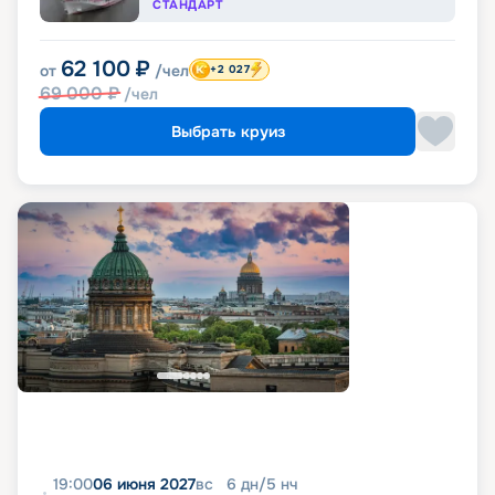
СТАНДАРТ
62 100
₽
от
/чел
+2 027
69 000
₽
/чел
Выбрать круиз
19:00
06 июня 2027
вс
6
дн
/
5
нч