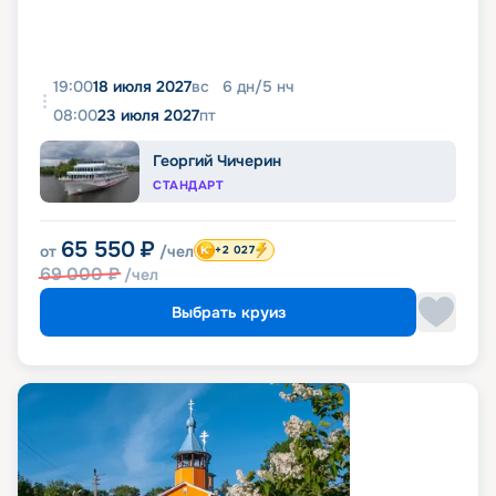
19:00
18 июля 2027
вс
6
дн
/
5
нч
08:00
23 июля 2027
пт
Георгий Чичерин
СТАНДАРТ
65 550
₽
от
/чел
+2 027
69 000
₽
/чел
Выбрать круиз