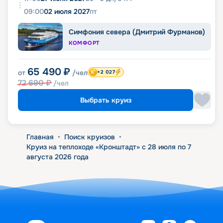
09:00
02 июля 2027
пт
Симфония севера (Дмитрий Фурманов)
КОМФОРТ
65 490
₽
от
/чел
+2 027
72 690
₽
/чел
Выбрать круиз
Главная
•
Поиск круизов
•
Круиз на теплоходе «Кронштадт» с 28 июля по 7
августа 2026 года