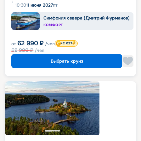
10:30
11 июня 2027
пт
Симфония севера (Дмитрий Фурманов)
КОМФОРТ
62 990
₽
от
/чел
+2 027
69 990
₽
/чел
Выбрать круиз