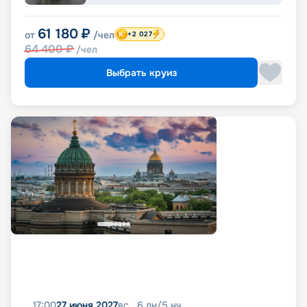
61 180
₽
от
/чел
+2 027
64 400
₽
/чел
Выбрать круиз
17:00
27 июня 2027
вс
6
дн
/
5
нч