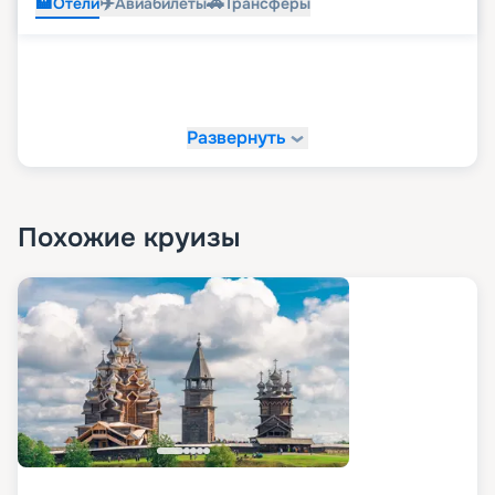
🏨
✈️
🚗
Отели
Авиабилеты
Трансферы
Развернуть
Похожие круизы