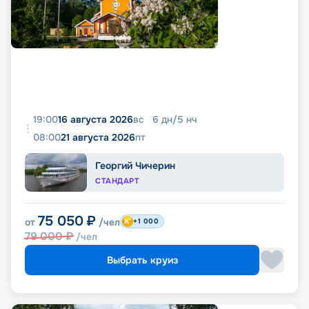
19:00
16 августа 2026
вс
6
дн
/
5
нч
08:00
21 августа 2026
пт
Георгий Чичерин
СТАНДАРТ
75 050
₽
от
/чел
+1 000
79 000
₽
/чел
Выбрать круиз