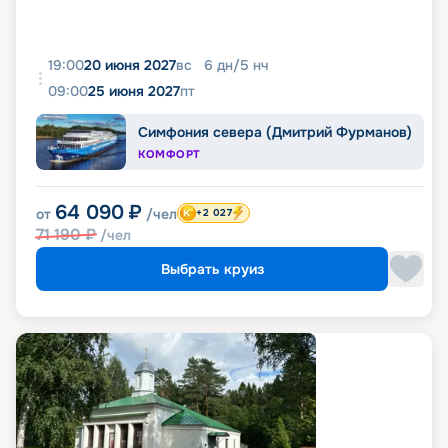
19:00
20 июня 2027
вс
6
дн
/
5
нч
09:00
25 июня 2027
пт
Симфония севера (Дмитрий Фурманов)
КОМФОРТ
64 090
₽
от
/чел
+2 027
71 190
₽
/чел
Выбрать круиз