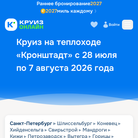
Раннее бронирование
2027
2027
миль каждому
Описание
Выбор кают
Маршрут и экск
Войти
Круиз на теплоходе
«Кронштадт» с 28 июля
по 7 августа 2026 года
Санкт-Петербург
Шлиссельбург
Коневец
Хийденсельга
Свирьстрой
Мандроги
Кижи
Петрозаводск
Вытегра
Горицы