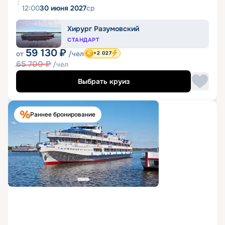
12:00
30 июня 2027
ср
Хирург Разумовский
СТАНДАРТ
59 130
₽
от
/чел
+2 027
65 700
₽
/чел
Выбрать круиз
Раннее бронирование