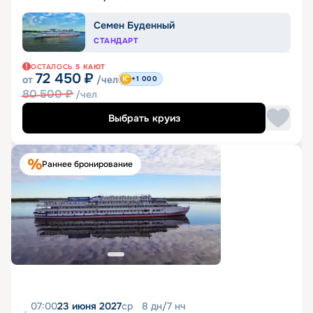
Семен Буденный
СТАНДАРТ
ОСТАЛОСЬ
5
КАЮТ
72 450
₽
от
/чел
+1 000
80 500
₽
/чел
Выбрать круиз
Раннее бронирование
07:00
23 июня 2027
ср
8
дн
/
7
нч