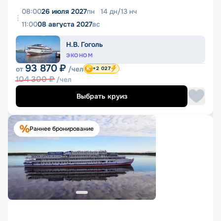
08:00
26 июля 2027
пн
14
дн
/
13
нч
11:00
08 августа 2027
вс
Н.В. Гоголь
ЭКОНОМ
93 870
₽
от
/чел
+2 027
104 300
₽
/чел
Выбрать круиз
Раннее бронирование