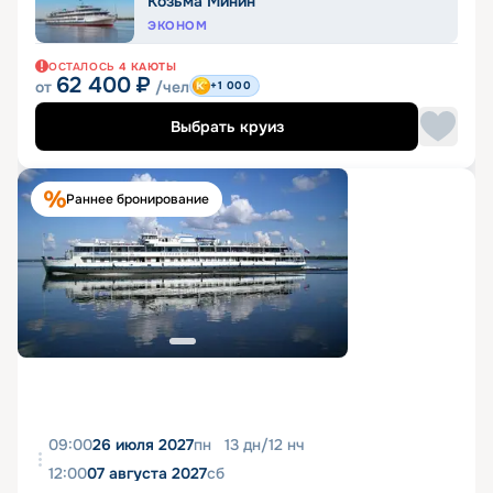
Козьма Минин
ЭКОНОМ
ОСТАЛОСЬ
4
КАЮТЫ
62 400
₽
от
/чел
+1 000
Выбрать круиз
Раннее бронирование
09:00
26 июля 2027
пн
13
дн
/
12
нч
12:00
07 августа 2027
сб