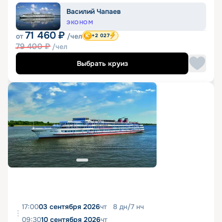
Василий Чапаев
ЭКОНОМ
71 460
₽
от
/чел
+2 027
79 400
₽
/чел
Выбрать круиз
17:00
03 сентября 2026
чт
8
дн
/
7
нч
09:30
10 сентября 2026
чт