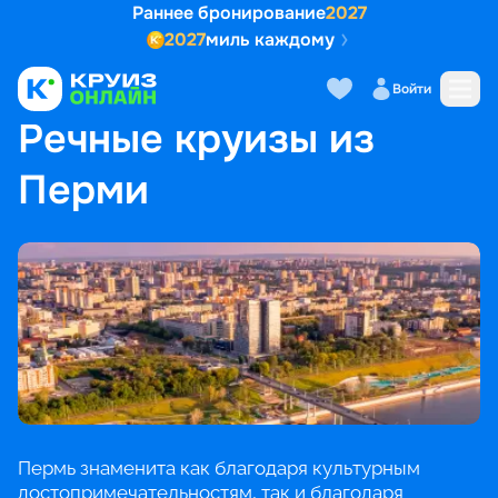
Раннее бронирование
2027
2027
миль каждому
Войти
ГЛАВНАЯ
•
ПОПУЛЯРНЫЕ НАПРАВЛЕНИЯ
•
РЕЧНЫЕ КРУИЗЫ ИЗ ПЕРМИ
Речные круизы из
Перми
Пермь знаменита как благодаря культурным
достопримечательностям, так и благодаря