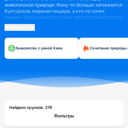
живописной природе. Кому-то больше запомнится
Кунгурская ледяная пещера, а кто-то хочет
увидеть Пермский балет или сфотографироваться
у арт-объекта «Счастье не за горами».
Развернуть
В круизах из Перми можно не только
познакомиться с рекой Кама, но и пройтись по
Знакомство с рекой Кама
Сочетание природы 
Волге, добраться до городов Золотого кольца и
Татарстана и даже совершить круиз к Соловецким
островам.
Найдено круизов:
278
Фильтры