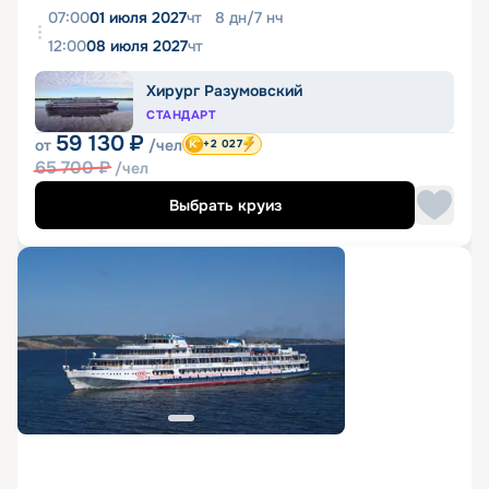
07:00
01 июля 2027
чт
8
дн
/
7
нч
12:00
08 июля 2027
чт
Хирург Разумовский
СТАНДАРТ
59 130
₽
от
/чел
+2 027
65 700
₽
/чел
Выбрать круиз