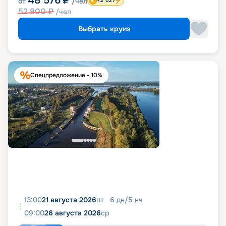
48 576
₽
от
/чел
+2 027
52 800
₽
/чел
Выбрать круиз
Спецпредложение - 10%
13:00
21 августа 2026
пт
6
дн
/
5
нч
09:00
26 августа 2026
ср