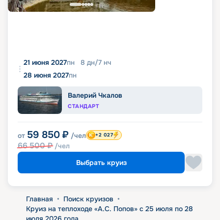
21 июня 2027
пн
8
дн
/
7
нч
28 июня 2027
пн
Валерий Чкалов
СТАНДАРТ
59 850
₽
от
/чел
+2 027
66 500
₽
/чел
Выбрать круиз
Главная
•
Поиск круизов
•
Круиз на теплоходе «А.С. Попов» с 25 июля по 28
июля 2026 года