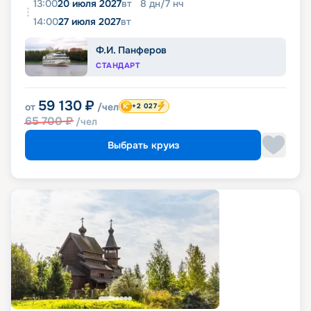
13:00
20 июля 2027
вт
8
дн
/
7
нч
14:00
27 июля 2027
вт
Ф.И. Панферов
СТАНДАРТ
59 130
₽
от
/чел
+2 027
65 700
₽
/чел
Выбрать круиз