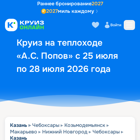
Раннее бронирование
2027
2027
миль каждому
Описание
Выбор кают
Маршрут и экск
Войти
Круиз на теплоходе
«А.С. Попов» с 25 июля
по 28 июля 2026 года
Казань
Чебоксары
Козьмодемьянск
Макарьево
Нижний Новгород
Чебоксары
Казань