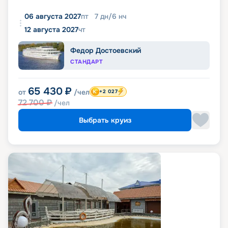
06 августа 2027
пт
7
дн
/
6
нч
12 августа 2027
чт
Федор Достоевский
СТАНДАРТ
65 430
₽
от
/чел
+2 027
72 700
₽
/чел
Выбрать круиз