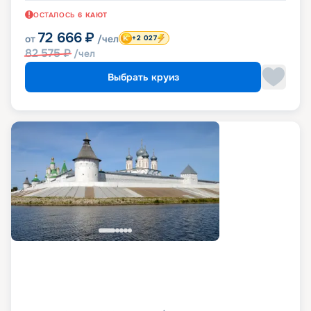
ОСТАЛОСЬ
6
КАЮТ
72 666
₽
от
/чел
+2 027
82 575
₽
/чел
Выбрать круиз