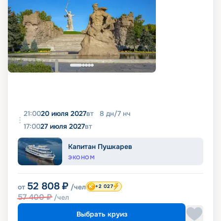
21:00
20 июля 2027
вт
8
дн
/
7
нч
17:00
27 июля 2027
вт
Капитан Пушкарев
ЭКОНОМ
52 808
₽
от
/чел
+2 027
57 400
₽
/чел
Выбрать круиз