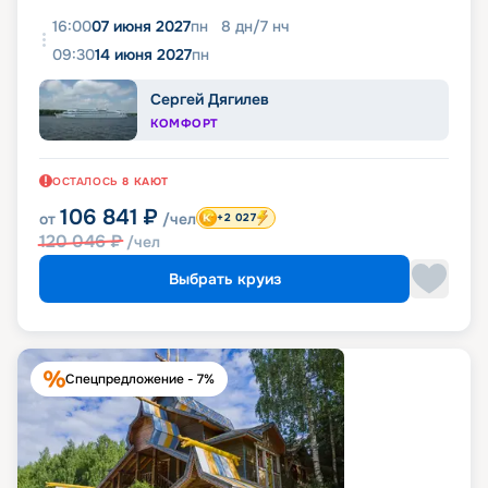
16:00
07 июня 2027
пн
8
дн
/
7
нч
09:30
14 июня 2027
пн
Сергей Дягилев
КОМФОРТ
ОСТАЛОСЬ
8
КАЮТ
106 841
₽
от
/чел
+2 027
120 046
₽
/чел
Выбрать круиз
Спецпредложение - 7%