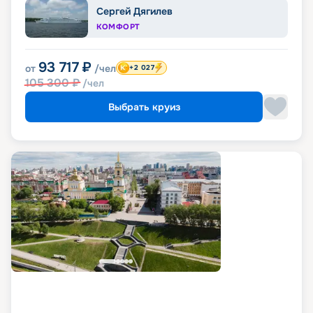
Сергей Дягилев
КОМФОРТ
93 717
₽
от
/чел
+2 027
105 300
₽
/чел
Выбрать круиз