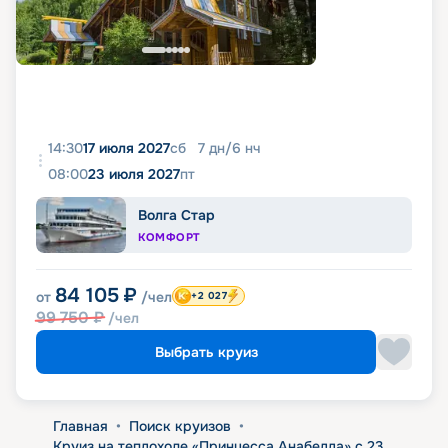
14:30
17 июля 2027
сб
7
дн
/
6
нч
08:00
23 июля 2027
пт
Волга Стар
КОМФОРТ
84 105
₽
от
/чел
+2 027
99 750
₽
/чел
Выбрать круиз
Главная
•
Поиск круизов
•
Круиз на теплоходе «Принцесса Анабелла» с 23