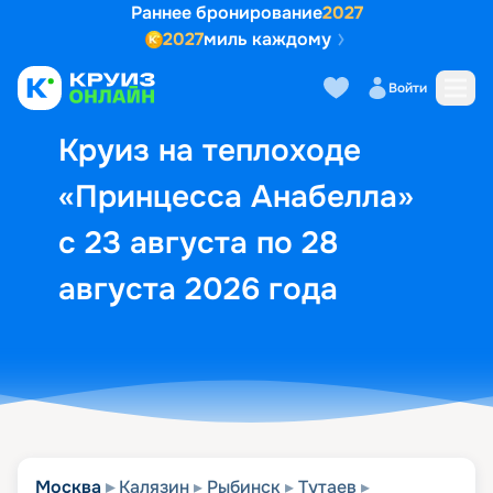
Раннее бронирование
2027
2027
миль каждому
Описание
Выбор кают
Маршрут и экск
Войти
Круиз на теплоходе
«Принцесса Анабелла»
с 23 августа по 28
августа 2026 года
Москва
Калязин
Рыбинск
Тутаев