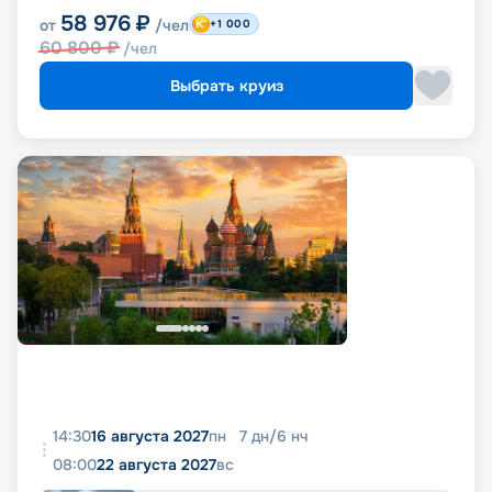
58 976
₽
от
/чел
+1 000
60 800
₽
/чел
Выбрать круиз
14:30
16 августа 2027
пн
7
дн
/
6
нч
08:00
22 августа 2027
вс