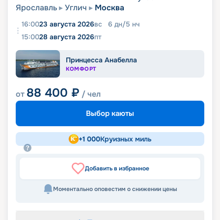
Ярославль
Углич
Москва
16:00
23 августа 2026
вс
6
дн
/
5
нч
15:00
28 августа 2026
пт
Принцесса Анабелла
КОМФОРТ
88 400
₽
от
/ чел
Выбор каюты
+
1 000
Круизных миль
Добавить в избранное
Моментально оповестим о снижении цены