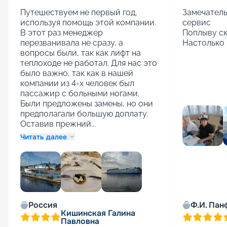
Путешествуем не первый год, 
Замечатель
используя помощь этой компании. 
сервис

В этот раз менеджер 
Поплыву ск
перезванивала не сразу, а 
Настолько 
вопросы были, так как лифт на 
теплоходе не работал. Для нас это 
было важно, так как в нашей 
компании из 4-х человек был 
пассажир с больными ногами. 
Были предложены замены, но они 
предполагали большую доплату. 
Оставив прежний...
Читать далее
+
1
Россия
Ф.И. Пан
Кишинская Галина
Павловна