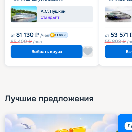
А.С. Пушкин
СТАНДАРТ
81 130
₽
53 571
от
/чел
от
+1 000
85 400
₽
55 803
₽
/чел
/ч
Выбрать круиз
Вы
Лучшие предложения