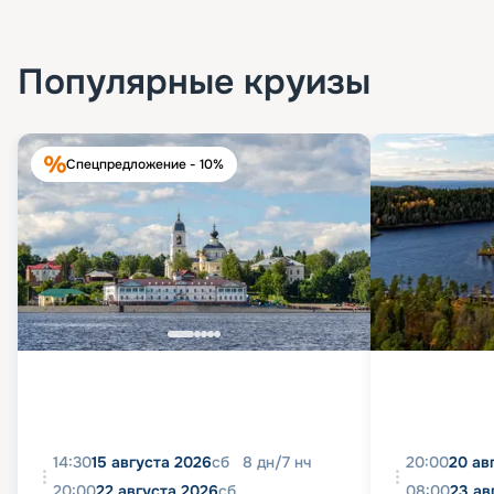
Популярные круизы
Спецпредложение - 10%
14:30
15 августа 2026
сб
8
дн
/
7
нч
20:00
20 ав
20:00
22 августа 2026
сб
08:00
23 ав