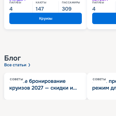
ПАЛУБЫ
КАЮТЫ
ПАССАЖИРЫ
ПАЛУБЫ
4
147
309
4
Круизы
Блог
Все статьи
СОВЕТЫ
СОВЕТЫ
Раннее бронирование
Китай пр
круизов 2027 — скидки и
режим дл
розыгрыш 100 000
конца 202
Круизных миль
значит?