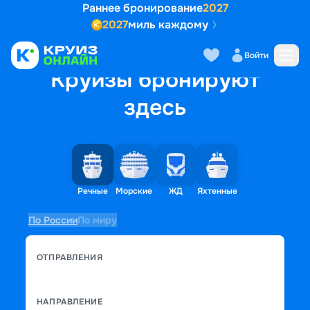
Раннее бронирование
2027
2027
миль каждому
Войти
Круизы бронируют
здесь
Речные
Морские
ЖД
Яхтенные
По России
По миру
ОТПРАВЛЕНИЯ
НАПРАВЛЕНИЕ