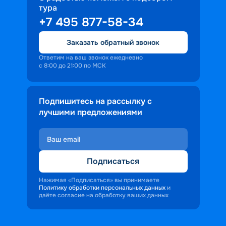
тура
доброжелательность и заинтересованность 
+7 495 877-58-34
персонала корабля в каждом госте.
Ступая на борт теплохода, пассажиры 
Заказать обратный звонок
попадают в совершенно иную атмосферу, 
где властвует тяга к приключениям и 
Ответим на ваш звонок ежедневно
с 8:00 до 21:00 по МСК
открытиям.
Подпишитесь на рассылку с
лучшими предложениями
Подписаться
Нажимая «Подписаться» вы принимаете
Политику обработки персональных данных
и
даёте согласие на обработку ваших данных