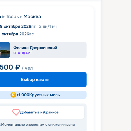
а
Тверь
Москва
9 октября 2026
пт
2
дн
/
1
нч
1 октября 2026
вс
Феликс Дзержинский
СТАНДАРТ
 500
₽
/ чел
Выбор каюты
+
1 000
Круизных миль
Добавить в избранное
Моментально оповестим о снижении цены