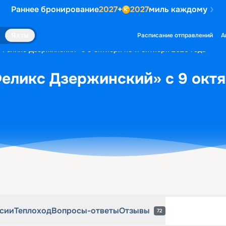
Раннее бронирование
2027
+
2027
миль каждому
рсии
Теплоход
Вопросы-ответы
Отзывы
72
Яхты
Расписание отправлений
А
«Феликс Дзержинский» с 9 октября по 11 октября 2026 года
еликс Дзержинский» с 9 октяб
рсии
Теплоход
Вопросы-ответы
Отзывы
72