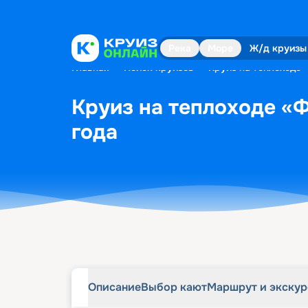
Описание
Выбор кают
Маршрут и экску
Река
Море
Ж/д круизы
Главная
•
Поиск круизов
•
Круиз на теплоходе 
Круиз на теплоходе «Ф
года
Описание
Выбор кают
Маршрут и экску