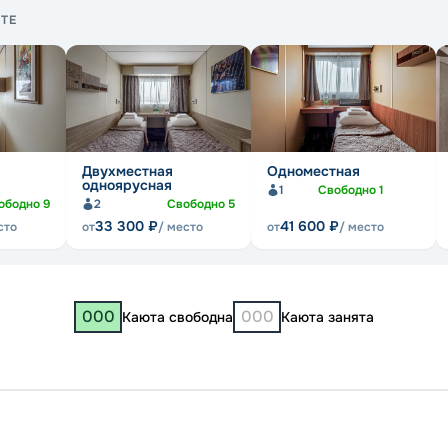
ТЕ
Двухместная
Одноместная
одноярусная
1
Свободно
1
ободно
9
2
Свободно
5
33 300
₽
41 600
₽
сто
от
/ место
от
/ место
000
000
Каюта свободна
Каюта занята