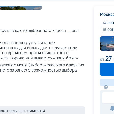
+
32
фотографий
Москв
14:30
0
15:00
1
рута в каюте выбранного класса — она
нь окончания круиза питание
ени посадки и высадки; в случае, если
т со временем приема пищи, гостю
27
кафе города или выдается «ланч-бокс»
от
 заказное меню (выбор желаемого блюда из
исте заранее) с возможностью выбора
включена в стоимость)