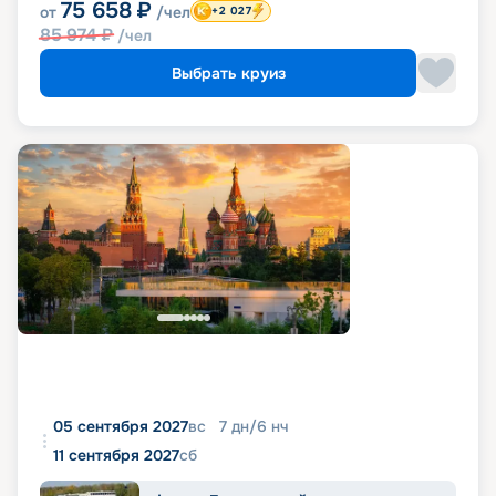
75 658
₽
от
/чел
+2 027
85 974
₽
/чел
Выбрать круиз
05 сентября 2027
вс
7
дн
/
6
нч
11 сентября 2027
сб