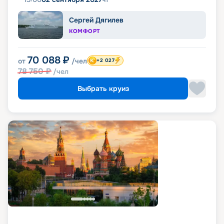
Сергей Дягилев
КОМФОРТ
70 088
₽
от
/чел
+2 027
78 750
₽
/чел
Выбрать круиз