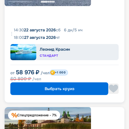
14:30
22 августа 2026
сб
6
дн
/
5
нч
18:00
27 августа 2026
чт
Леонид Красин
СТАНДАРТ
58 976
₽
от
/чел
+1 000
60 800
₽
/чел
Выбрать круиз
Спецпредложение - 7%