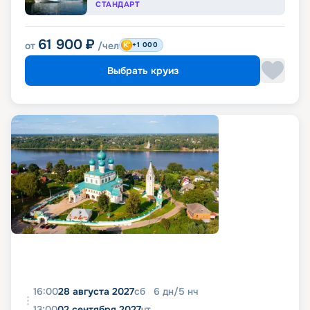
СТАНДАРТ
61 900
₽
от
/чел
+1 000
Выбрать круиз
16:00
28 августа 2027
сб
6
дн
/
5
нч
13:00
02 сентября 2027
чт