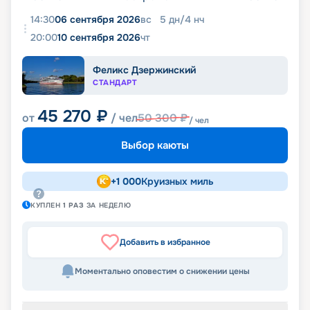
14:30
06 сентября 2026
вс
5
дн
/
4
нч
20:00
10 сентября 2026
чт
Феликс Дзержинский
СТАНДАРТ
45 270
₽
от
/ чел
50 300
₽
/ чел
Выбор каюты
+
1 000
Круизных миль
КУПЛЕН
1
РАЗ
ЗА НЕДЕЛЮ
Добавить в избранное
Моментально оповестим о снижении цены