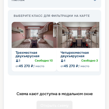
ПАЛУБА
ВЫБЕРИТЕ КЛАСС ДЛЯ ФИЛЬТРАЦИИ НА КАРТЕ
Трехместная
Четырехместная
Д
двухъярусная
двухъярусная
д
3
Свободно
10
4
Свободно
3
45 270
₽
45 270
₽
от
/ место
от
/ место
от
Схема кают доступна в модальном окне
Открыть схему