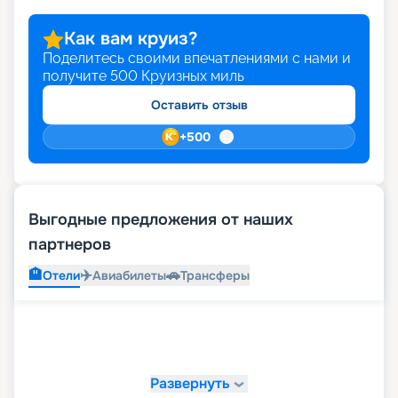
Как вам круиз?
Поделитесь своими впечатлениями с нами и
получите
500
Круизных миль
Оставить отзыв
+
500
Выгодные предложения от наших
партнеров
🏨
✈️
🚗
Отели
Авиабилеты
Трансферы
Развернуть