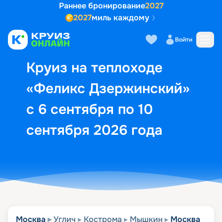
Раннее бронирование
2027
2027
миль каждому
Описание
Выбор кают
Маршрут и экск
Войти
Круиз на теплоходе
«Феликс Дзержинский»
с 6 сентября по 10
сентября 2026 года
Москва
Углич
Кострома
Мышкин
Москва