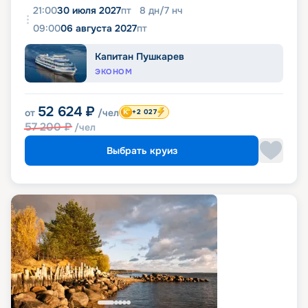
21:00
30 июля 2027
пт
8
дн
/
7
нч
09:00
06 августа 2027
пт
Капитан Пушкарев
ЭКОНОМ
52 624
₽
от
/чел
+2 027
57 200
₽
/чел
Выбрать круиз