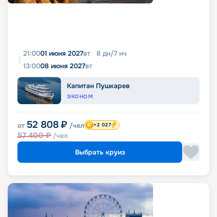
21:00
01 июня 2027
вт
8
дн
/
7
нч
13:00
08 июня 2027
вт
Капитан Пушкарев
ЭКОНОМ
52 808
₽
от
/чел
+2 027
57 400
₽
/чел
Выбрать круиз