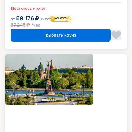
ОСТАЛОСЬ
9
КАЮТ
59 176
₽
от
/чел
+2 027
67 245
₽
/чел
Выбрать круиз