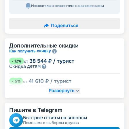
Моментально оповестим о снижении цены
Поделиться
Дополнительные скидки
скидку
Как получить
38 544
₽
/ турист
-
12
%
от
детям
Скидка
41 610
₽
/ турист
-
5
%
от
пенсионерам
Скидка
Развернуть
именинникам
Скидка
Скидка на юбилей свадьбы, кратный 5-ти
годам
Пишите в Telegram
Быстрые ответы на вопросы
Поможем с выбором круиза