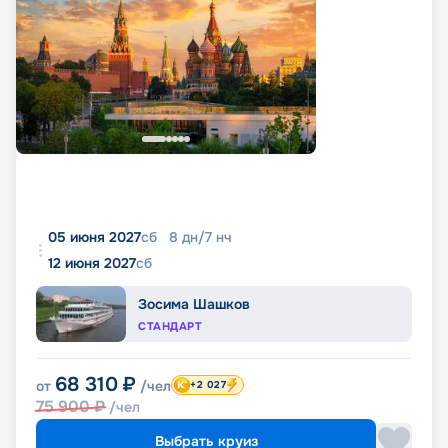
05 июня 2027
сб
8
дн
/
7
нч
12 июня 2027
сб
Зосима Шашков
СТАНДАРТ
68 310
₽
от
/чел
+2 027
75 900
₽
/чел
Выбрать круиз