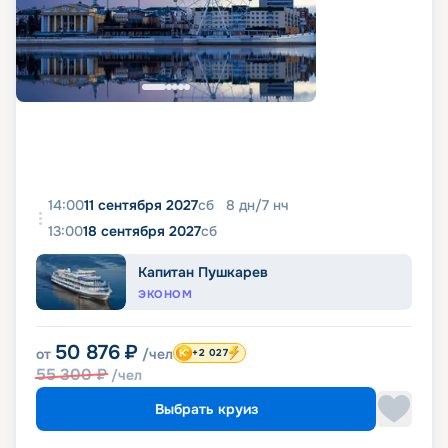
14:00
11 сентября 2027
сб
8
дн
/
7
нч
13:00
18 сентября 2027
сб
Капитан Пушкарев
ЭКОНОМ
50 876
₽
от
/чел
+2 027
55 300
₽
/чел
Выбрать круиз