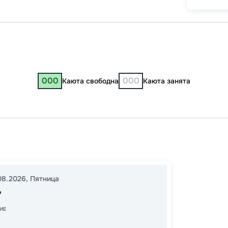
000
000
Каюта свободна
Каюта занята
Казань
22:30
08.2026
,
Пятница
14:00
1
ь
ИЕ