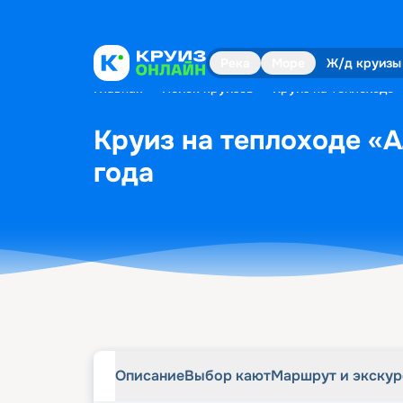
Описание
Выбор кают
Маршрут и экску
Река
Море
Ж/д круизы
Главная
•
Поиск круизов
•
Круиз на теплоходе «
Круиз на теплоходе «А
года
Описание
Выбор кают
Маршрут и экску