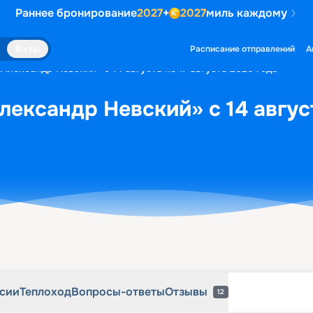
Раннее бронирование
2027
+
2027
миль каждому
рсии
Теплоход
Вопросы-ответы
Отзывы
12
Яхты
Расписание отправлений
А
Александр Невский» с 14 августа по 17 августа 2026 года
лександр Невский» с 14 август
рсии
Теплоход
Вопросы-ответы
Отзывы
12