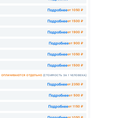
Скидк
Подробнее
от
1050
₽
-
5
%
о
Скидк
Подробнее
от
1500
₽
Скидк
Скидка
Подробнее
от
1900
₽
годам
Пишит
Подробнее
от
900
₽
Подробнее
от
1050
₽
Подробнее
от
1500
₽
ОПЛАЧИВАЮТСЯ ОТДЕЛЬНО
(СТОИМОСТЬ ЗА 1 ЧЕЛОВЕКА)
Подробнее
от
2350
₽
Подробнее
от
500
₽
Подробнее
от
1150
₽
Подробнее
от
1050
₽