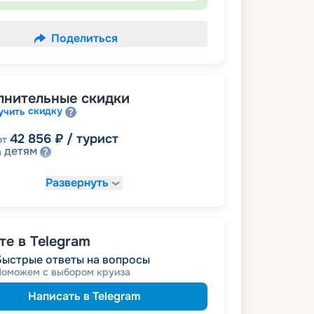
Поделиться
лнительные скидки
скидку
учить
42 856
₽
/ турист
от
детям
а
Развернуть
46 265
₽
/ турист
т
пенсионерам
а
именинникам
а
 на юбилей свадьбы, кратный 5-ти
е в Telegram
Быстрые ответы на вопросы
Поможем с выбором круиза
Написать в Telegram