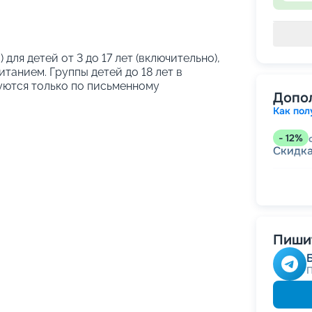
 для детей от 3 до 17 лет (включительно),
танием. Группы детей до 18 лет в
уются только по письменному
Допо
Как пол
-
12
%
Скидк
-
5
%
о
Скидк
Скидк
Скидка
годам
Пишит