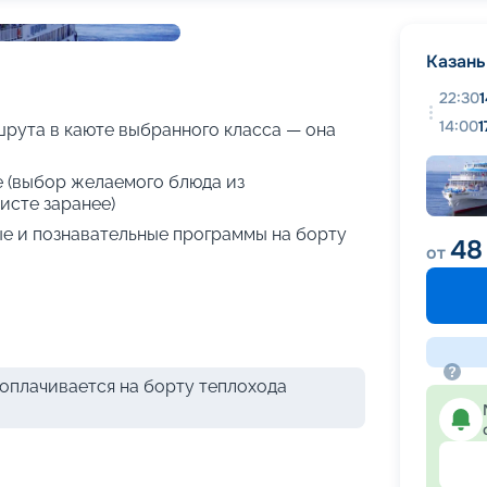
+
12
фотографий
Казань
22:30
14:00
1
рута в каюте выбранного класса — она
е (выбор желаемого блюда из
исте заранее)
е и познавательные программы на борту
48
от
оплачивается на борту теплохода