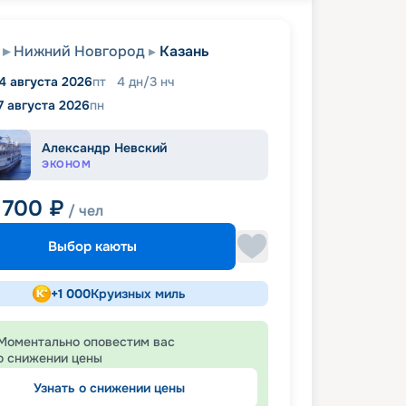
Нижний Новгород
Казань
14 августа 2026
пт
4
дн
/
3
нч
7 августа 2026
пн
Александр Невский
ЭКОНОМ
 700
₽
/ чел
Выбор каюты
+
1 000
Круизных миль
Моментально оповестим вас
о снижении цены
Узнать о снижении цены