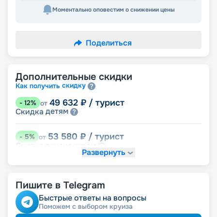
Моментально оповестим о снижении цены
Поделиться
Дополнительные скидки
скидку
Как получить
49 632
₽
/ турист
-
12
%
от
детям
Скидка
53 580
₽
/ турист
-
5
%
от
пенсионерам
Скидка
Развернуть
именинникам
Скидка
Скидка на юбилей свадьбы, кратный 5-ти
годам
Пишите в Telegram
Быстрые ответы на вопросы
Поможем с выбором круиза