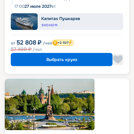
17:00
27 июля 2027
вт
Капитан Пушкарев
ЭКОНОМ
52 808
₽
от
/чел
+2 027
57 400
₽
/чел
Выбрать круиз