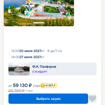
13:00
20 июля 2027
вт
8
дн
/
7
нч
14:00
27 июля 2027
вт
Ф.И. Панферов
СТАНДАРТ
59 130
₽
от
/чел
+2 027
65 700
₽
/чел
Выбрать круиз