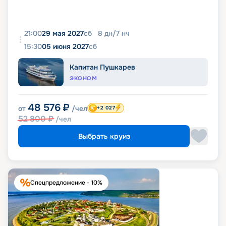
21:00
29 мая 2027
сб
8
дн
/
7
нч
15:30
05 июня 2027
сб
Капитан Пушкарев
ЭКОНОМ
48 576
₽
от
/чел
+2 027
52 800
₽
/чел
Выбрать круиз
Спецпредложение - 10%