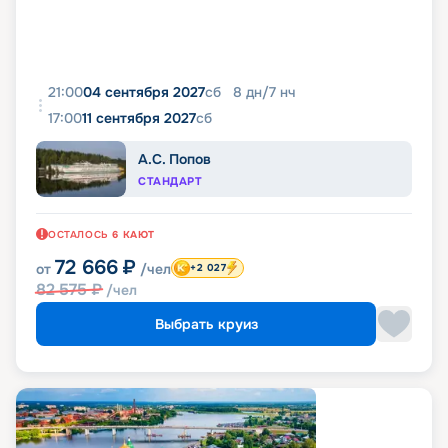
21:00
04 сентября 2027
сб
8
дн
/
7
нч
17:00
11 сентября 2027
сб
А.С. Попов
СТАНДАРТ
ОСТАЛОСЬ
6
КАЮТ
72 666
₽
от
/чел
+2 027
82 575
₽
/чел
Выбрать круиз