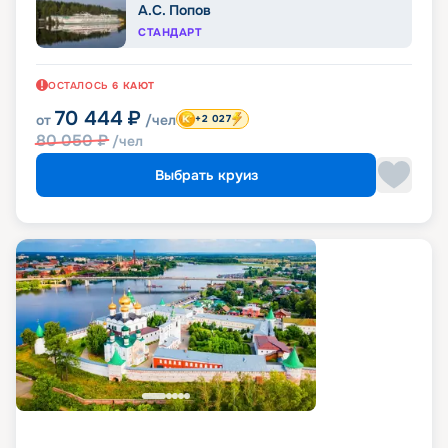
А.С. Попов
СТАНДАРТ
ОСТАЛОСЬ
6
КАЮТ
70 444
₽
от
/чел
+2 027
80 050
₽
/чел
Выбрать круиз