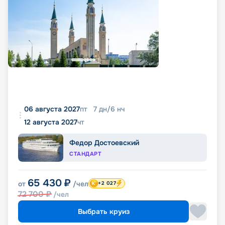
06 августа 2027
пт
7
дн
/
6
нч
12 августа 2027
чт
Федор Достоевский
СТАНДАРТ
65 430
₽
от
/чел
+2 027
72 700
₽
/чел
Выбрать круиз