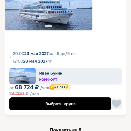
20:00
23 мая 2027
вс
6
дн
/
5
нч
12:00
28 мая 2027
пт
Иван Бунин
КОМФОРТ
68 724
₽
от
/чел
+2 027
74 700
₽
/чел
Выбрать круиз
Показать ещё