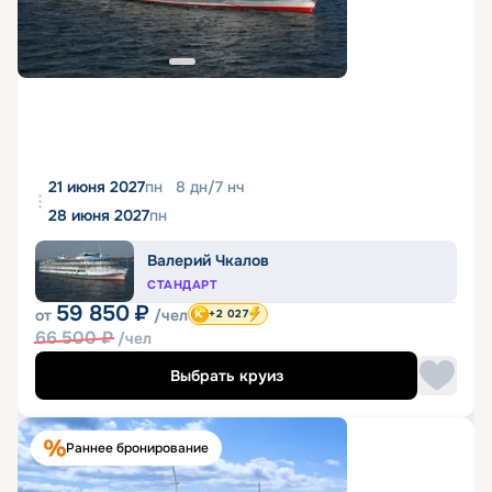
21 июня 2027
пн
8
дн
/
7
нч
28 июня 2027
пн
Валерий Чкалов
СТАНДАРТ
59 850
₽
от
/чел
+2 027
66 500
₽
/чел
Выбрать круиз
Раннее бронирование