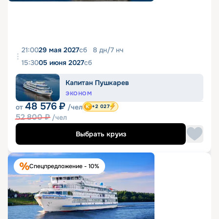
21:00
29 мая 2027
сб
8
дн
/
7
нч
15:30
05 июня 2027
сб
Капитан Пушкарев
ЭКОНОМ
48 576
₽
от
/чел
+2 027
52 800
₽
/чел
Выбрать круиз
Спецпредложение - 10%