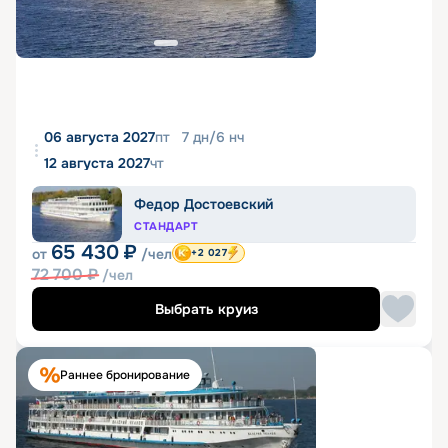
06 августа 2027
пт
7
дн
/
6
нч
12 августа 2027
чт
Федор Достоевский
СТАНДАРТ
65 430
₽
от
/чел
+2 027
72 700
₽
/чел
Выбрать круиз
Раннее бронирование