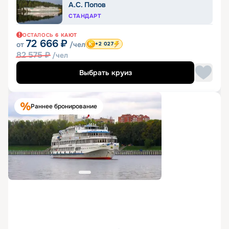
А.С. Попов
СТАНДАРТ
ОСТАЛОСЬ
6
КАЮТ
72 666
₽
от
/чел
+2 027
82 575
₽
/чел
Выбрать круиз
Раннее бронирование