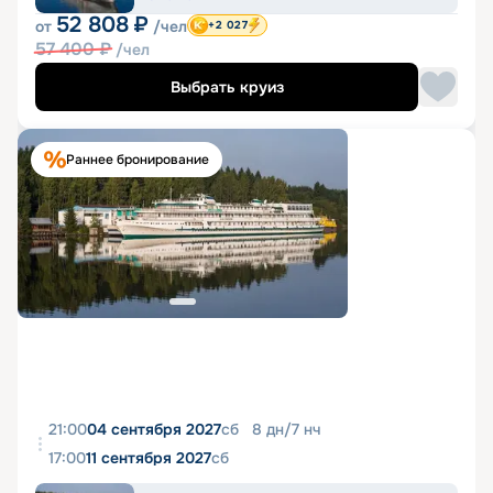
52 808
₽
от
/чел
+2 027
57 400
₽
/чел
Выбрать круиз
Раннее бронирование
21:00
04 сентября 2027
сб
8
дн
/
7
нч
17:00
11 сентября 2027
сб