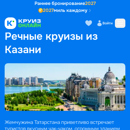
Раннее бронирование
2027
2027
миль каждому
Войти
ГЛАВНАЯ
•
ПОПУЛЯРНЫЕ НАПРАВЛЕНИЯ
•
РЕЧНЫЕ КРУИЗЫ ИЗ КАЗАНИ
Речные круизы из
Казани
Жемчужина Татарстана приветливо встречает
туристов вкусным чак-чаком, огромным зданием