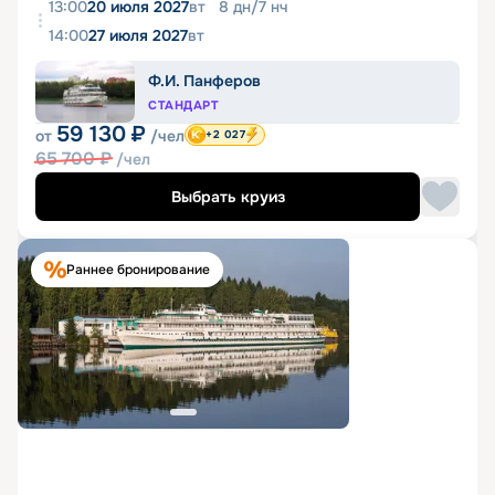
13:00
20 июля 2027
вт
8
дн
/
7
нч
14:00
27 июля 2027
вт
Ф.И. Панферов
СТАНДАРТ
59 130
₽
от
/чел
+2 027
65 700
₽
/чел
Выбрать круиз
Раннее бронирование