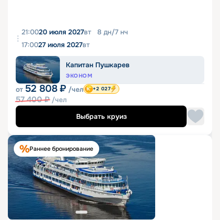
21:00
20 июля 2027
вт
8
дн
/
7
нч
17:00
27 июля 2027
вт
Капитан Пушкарев
ЭКОНОМ
52 808
₽
от
/чел
+2 027
57 400
₽
/чел
Выбрать круиз
Раннее бронирование