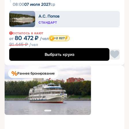
08:00
07 июля 2027
ср
А.С. Попов
СТАНДАРТ
ОСТАЛОСЬ
6
КАЮТ
80 472
₽
от
/чел
+2 027
91 445
₽
/чел
Выбрать круиз
Раннее бронирование