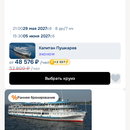
21:00
29 мая 2027
сб
8
дн
/
7
нч
15:30
05 июня 2027
сб
Капитан Пушкарев
ЭКОНОМ
48 576
₽
от
/чел
+2 027
52 800
₽
/чел
Выбрать круиз
Раннее бронирование