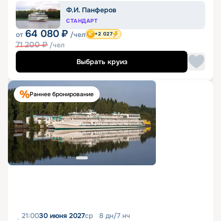
Ф.И. Панферов
СТАНДАРТ
64 080
₽
от
/чел
+2 027
71 200
₽
/чел
Выбрать круиз
Раннее бронирование
21:00
30 июня 2027
ср
8
дн
/
7
нч