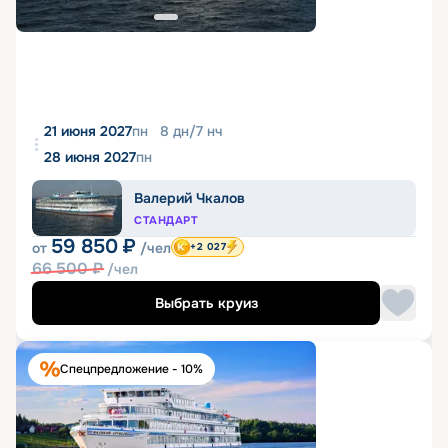
21 июня 2027
пн
8
дн
/
7
нч
28 июня 2027
пн
Валерий Чкалов
СТАНДАРТ
59 850
₽
от
/чел
+2 027
66 500
₽
/чел
Выбрать круиз
Спецпредложение - 10%