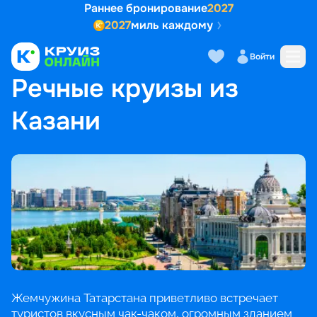
Раннее бронирование
2027
2027
миль каждому
Войти
ГЛАВНАЯ
•
ПОПУЛЯРНЫЕ НАПРАВЛЕНИЯ
•
РЕЧНЫЕ КРУИЗЫ ИЗ КАЗАНИ
Речные круизы из
Казани
Жемчужина Татарстана приветливо встречает
туристов вкусным чак-чаком, огромным зданием