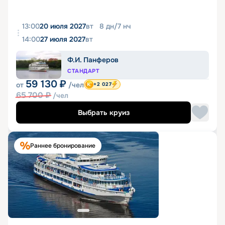
13:00
20 июля 2027
вт
8
дн
/
7
нч
14:00
27 июля 2027
вт
Ф.И. Панферов
СТАНДАРТ
59 130
₽
от
/чел
+2 027
65 700
₽
/чел
Выбрать круиз
Раннее бронирование