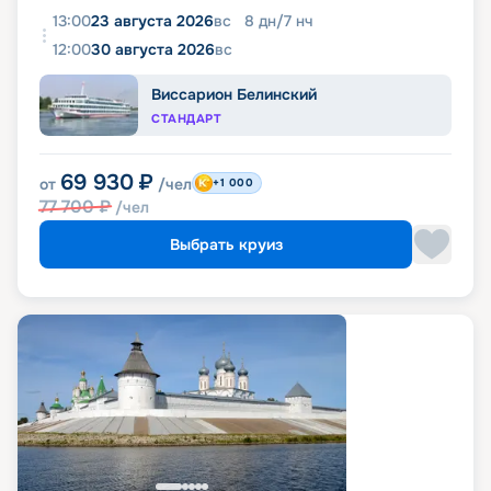
13:00
23 августа 2026
вс
8
дн
/
7
нч
12:00
30 августа 2026
вс
Виссарион Белинский
СТАНДАРТ
69 930
₽
от
/чел
+1 000
77 700
₽
/чел
Выбрать круиз