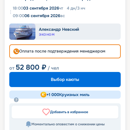
18:00
03 сентября 2026
чт
4
дн
/
3
нч
09:00
06 сентября 2026
вс
Александр Невский
ЭКОНОМ
Оплата после подтверждения менеджером
52 800
₽
от
/ чел
Выбор каюты
+
1 000
Круизных миль
Добавить в избранное
Моментально оповестим о снижении цены