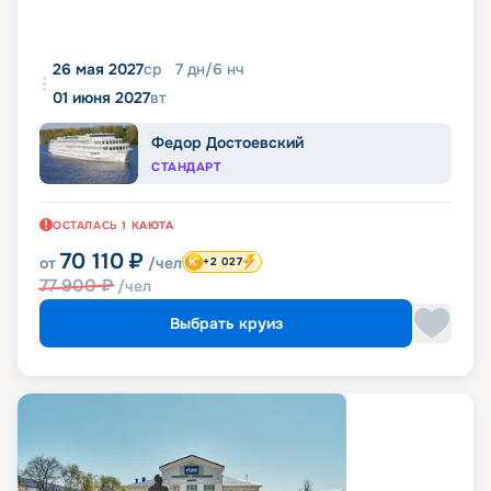
26 мая 2027
ср
7
дн
/
6
нч
01 июня 2027
вт
Федор Достоевский
СТАНДАРТ
ОСТАЛАСЬ
1
КАЮТА
70 110
₽
от
/чел
+2 027
77 900
₽
/чел
Выбрать круиз