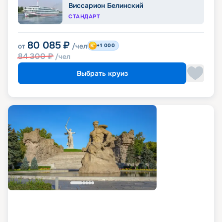
Виссарион Белинский
СТАНДАРТ
80 085
₽
от
/чел
+1 000
84 300
₽
/чел
Выбрать круиз