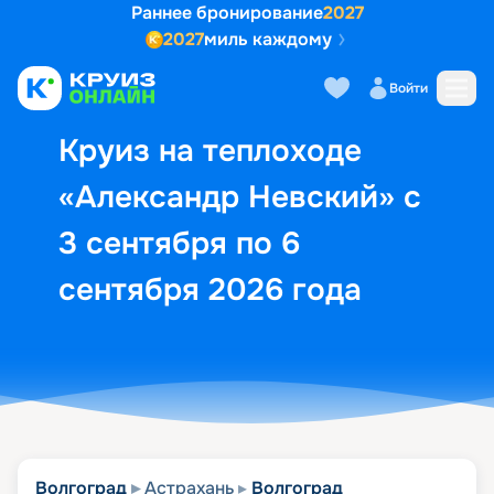
Раннее бронирование
2027
2027
миль каждому
Описание
Выбор кают
Маршрут и экск
Войти
Круиз на теплоходе
«Александр Невский» с
3 сентября по 6
сентября 2026 года
Волгоград
Астрахань
Волгоград