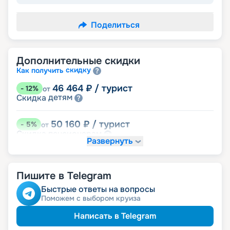
Поделиться
Дополнительные скидки
скидку
Как получить
46 464
₽
/ турист
-
12
%
от
детям
Скидка
50 160
₽
/ турист
-
5
%
от
пенсионерам
Скидка
Развернуть
именинникам
Скидка
Скидка на юбилей свадьбы, кратный 5-ти
годам
Пишите в Telegram
Быстрые ответы на вопросы
Поможем с выбором круиза
Написать в Telegram