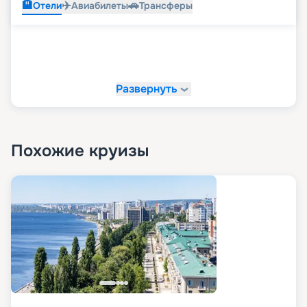
🏨
✈️
🚗
Отели
Авиабилеты
Трансферы
Развернуть
Похожие круизы