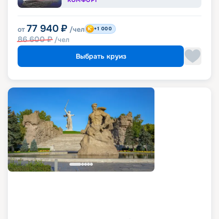
КОМФОРТ
77 940
₽
от
/чел
+1 000
86 600
₽
/чел
Выбрать круиз