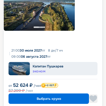
21:00
30 июля 2027
пт
8
дн
/
7
нч
09:00
06 августа 2027
пт
Капитан Пушкарев
ЭКОНОМ
52 624
₽
от
/чел
+2 027
57 200
₽
/чел
Выбрать круиз