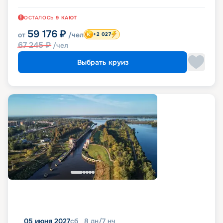
ОСТАЛОСЬ
9
КАЮТ
59 176
₽
от
/чел
+2 027
67 245
₽
/чел
Выбрать круиз
05 июня 2027
сб
8
дн
/
7
нч