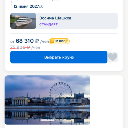
12 июня 2027
сб
Зосима Шашков
СТАНДАРТ
68 310
₽
от
/чел
+2 027
75 900
₽
/чел
Выбрать круиз