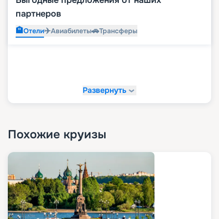
Выгодные предложения от наших
партнеров
🏨
✈️
🚗
Отели
Авиабилеты
Трансферы
Развернуть
Похожие круизы