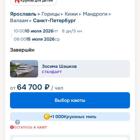
Круизы для детей
Ярославль
Горицы
Кижи
Мандроги
Валаам
Санкт-Петербург
10:00
10 июля 2026
пт
6
дн
/
5
нч
08:00
15 июля 2026
ср
Завершён
Зосима Шашков
СТАНДАРТ
64 700
₽
от
/ чел
Выбор каюты
+
1 000
Круизных миль
ОСТАЛОСЬ
8
КАЮТ