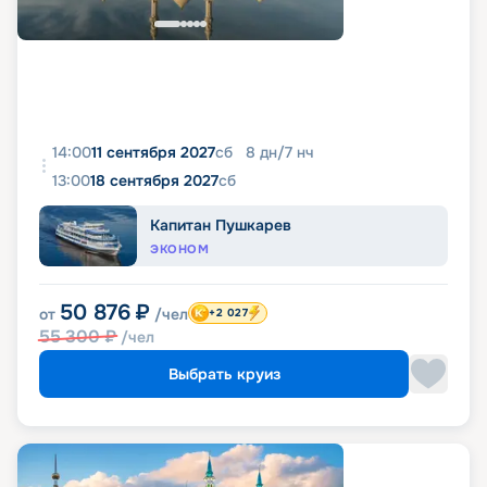
14:00
11 сентября 2027
сб
8
дн
/
7
нч
13:00
18 сентября 2027
сб
Капитан Пушкарев
ЭКОНОМ
50 876
₽
от
/чел
+2 027
55 300
₽
/чел
Выбрать круиз