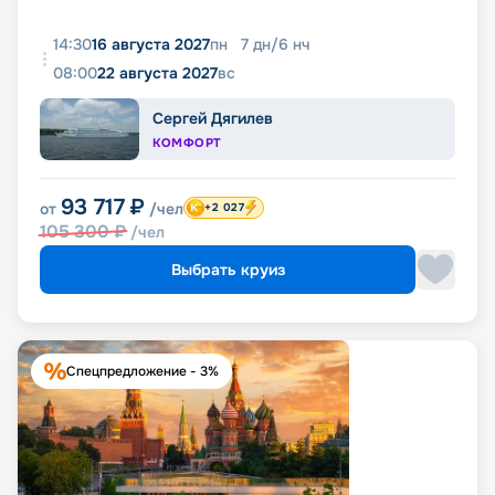
14:30
16 августа 2027
пн
7
дн
/
6
нч
08:00
22 августа 2027
вс
Сергей Дягилев
КОМФОРТ
93 717
₽
от
/чел
+2 027
105 300
₽
/чел
Выбрать круиз
Спецпредложение - 3%