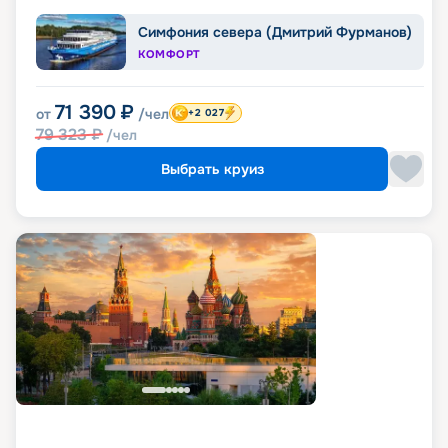
Симфония севера (Дмитрий Фурманов)
КОМФОРТ
71 390
₽
от
/чел
+2 027
79 323
₽
/чел
Выбрать круиз