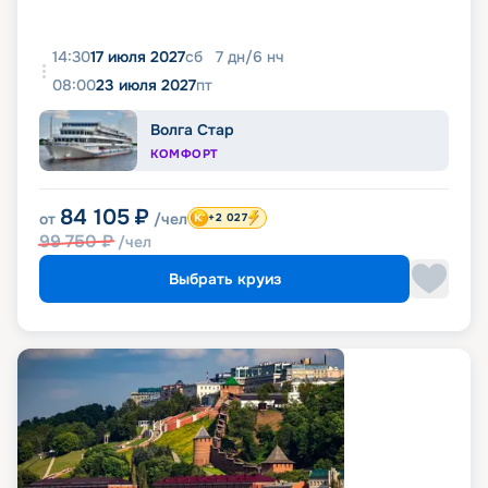
14:30
17 июля 2027
сб
7
дн
/
6
нч
08:00
23 июля 2027
пт
Волга Стар
КОМФОРТ
84 105
₽
от
/чел
+2 027
99 750
₽
/чел
Выбрать круиз