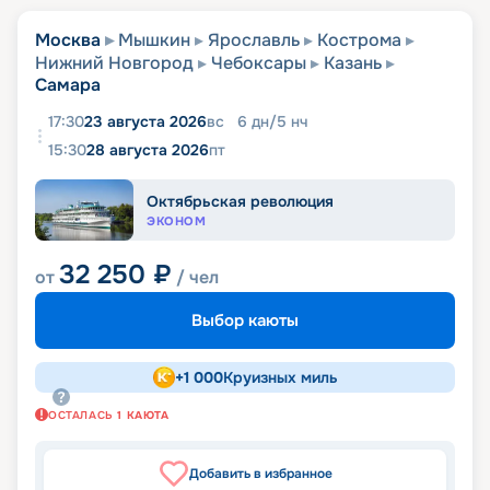
Москва
Мышкин
Ярославль
Кострома
Нижний Новгород
Чебоксары
Казань
Самара
17:30
23 августа 2026
вс
6
дн
/
5
нч
15:30
28 августа 2026
пт
Октябрьская революция
ЭКОНОМ
32 250
₽
от
/ чел
Выбор каюты
+
1 000
Круизных миль
ОСТАЛАСЬ
1
КАЮТА
Добавить в избранное