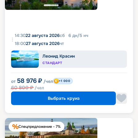
14:30
22 августа 2026
сб
6
дн
/
5
нч
18:00
27 августа 2026
чт
Леонид Красин
СТАНДАРТ
58 976
₽
от
/чел
+1 000
60 800
₽
/чел
Выбрать круиз
Спецпредложение - 7%