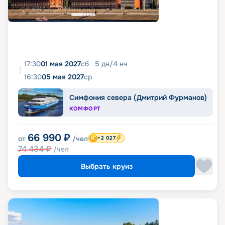
17:30
01 мая 2027
сб
5
дн
/
4
нч
16:30
05 мая 2027
ср
Симфония севера (Дмитрий Фурманов)
КОМФОРТ
66 990
₽
от
/чел
+2 027
74 434
₽
/чел
Выбрать круиз