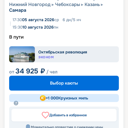
Нижний Новгород
Чебоксары
Казань
Самара
17:30
05 августа 2026
ср
6
дн
/
5
нч
15:30
10 августа 2026
пн
В пути
Октябрьская революция
ЭКОНОМ
34 925
₽
от
/ чел
Выбор каюты
+
1 000
Круизных миль
Добавить в избранное
Моментально оповестим о снижении цены