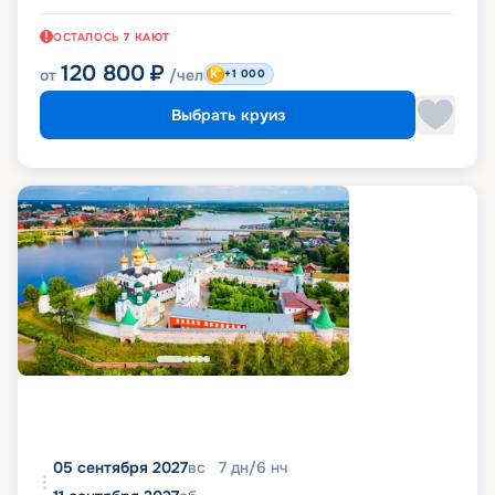
ОСТАЛОСЬ
7
КАЮТ
120 800
₽
от
/чел
+1 000
Выбрать круиз
05 сентября 2027
вс
7
дн
/
6
нч