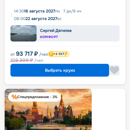
14:30
16 августа 2027
пн
7
дн
/
6
нч
08:00
22 августа 2027
вс
Сергей Дягилев
КОМФОРТ
93 717
₽
от
/чел
+2 027
105 300
₽
/чел
Выбрать круиз
Спецпредложение - 3%