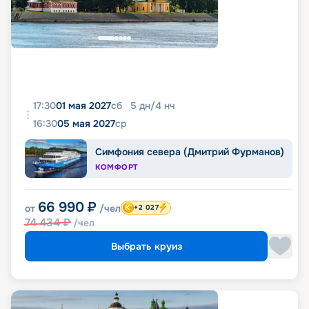
17:30
01 мая 2027
сб
5
дн
/
4
нч
16:30
05 мая 2027
ср
Симфония севера (Дмитрий Фурманов)
КОМФОРТ
66 990
₽
от
/чел
+2 027
74 434
₽
/чел
Выбрать круиз