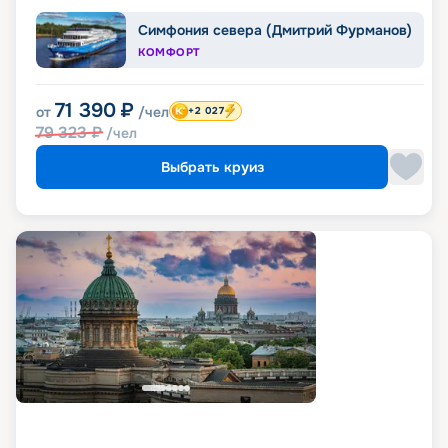
Симфония севера (Дмитрий Фурманов)
КОМФОРТ
71 390
₽
от
/чел
+2 027
79 323
₽
/чел
Выбрать круиз