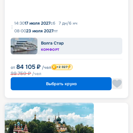
14:30
17 июля 2027
сб
7
дн
/
6
нч
08:00
23 июля 2027
пт
Волга Стар
КОМФОРТ
84 105
₽
от
/чел
+2 027
99 750
₽
/чел
Выбрать круиз