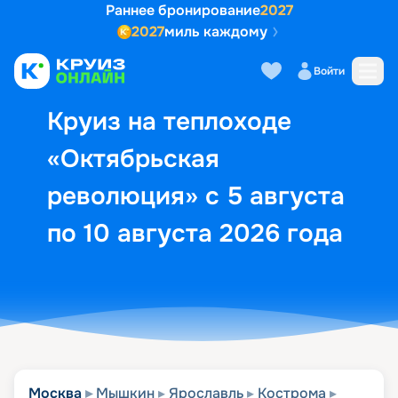
Раннее бронирование
2027
2027
миль каждому
Описание
Выбор кают
Маршрут и экск
Войти
Круиз на теплоходе
«Октябрьская
революция» с 5 августа
по 10 августа 2026 года
Москва
Мышкин
Ярославль
Кострома