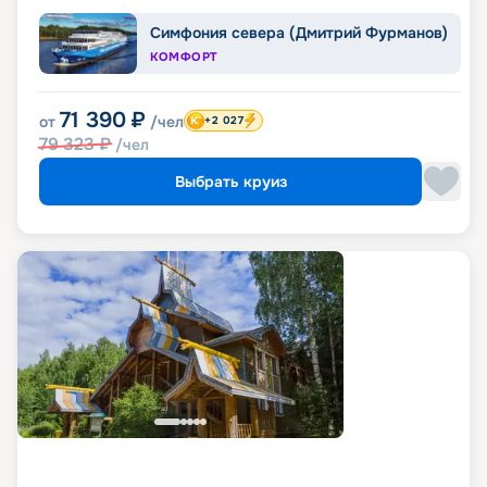
Симфония севера (Дмитрий Фурманов)
КОМФОРТ
71 390
₽
от
/чел
+2 027
79 323
₽
/чел
Выбрать круиз