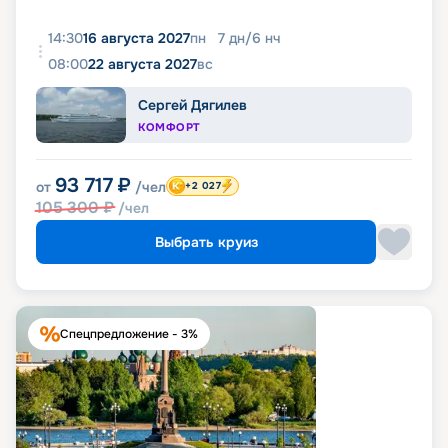
14:30
16 августа 2027
пн
7
дн
/
6
нч
08:00
22 августа 2027
вс
Сергей Дягилев
КОМФОРТ
93 717
₽
от
/чел
+2 027
105 300
₽
/чел
Выбрать круиз
Спецпредложение - 3%