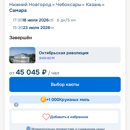
Нижний Новгород
Чебоксары
Казань
Самара
17:30
18 июля 2026
сб
6
дн
/
5
нч
15:30
23 июля 2026
чт
Завершён
Октябрьская революция
ЭКОНОМ
45 045
₽
от
/ чел
Выбор каюты
+
1 000
Круизных миль
Добавить в избранное
Моментально оповестим о снижении цены