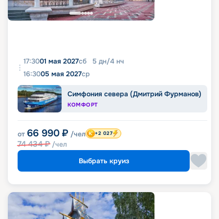
17:30
01 мая 2027
сб
5
дн
/
4
нч
16:30
05 мая 2027
ср
Симфония севера (Дмитрий Фурманов)
КОМФОРТ
66 990
₽
от
/чел
+2 027
74 434
₽
/чел
Выбрать круиз