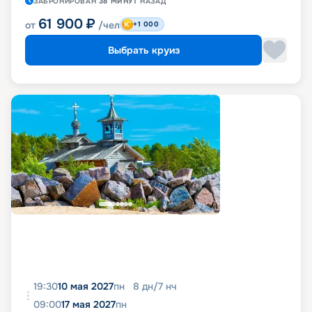
ЗАБРОНИРОВАН
38 МИНУТ
НАЗАД
61 900
₽
от
/чел
+1 000
Выбрать круиз
19:30
10 мая 2027
пн
8
дн
/
7
нч
09:00
17 мая 2027
пн