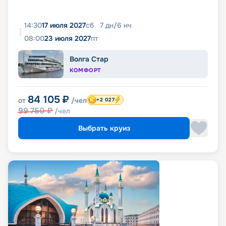
14:30
17 июля 2027
сб
7
дн
/
6
нч
08:00
23 июля 2027
пт
Волга Стар
КОМФОРТ
84 105
₽
от
/чел
+2 027
99 750
₽
/чел
Выбрать круиз