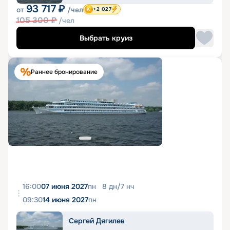
93 717
₽
от
/чел
+2 027
105 300
₽
/чел
Выбрать круиз
Раннее бронирование
16:00
07 июня 2027
пн
8
дн
/
7
нч
09:30
14 июня 2027
пн
Сергей Дягилев