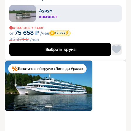
Аурум
КОМФОРТ
ОСТАЛОСЬ
7
КАЮТ
75 658
₽
от
/чел
+2 027
85 974
₽
/чел
Выбрать круиз
Тематический круиз: «Легенды Урала»