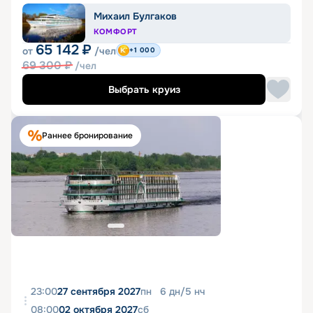
Михаил Булгаков
КОМФОРТ
65 142
₽
от
/чел
+1 000
69 300
₽
/чел
Выбрать круиз
Раннее бронирование
23:00
27 сентября 2027
пн
6
дн
/
5
нч
08:00
02 октября 2027
сб