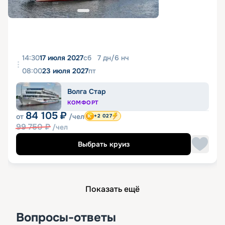
14:30
17 июля 2027
сб
7
дн
/
6
нч
08:00
23 июля 2027
пт
Волга Стар
КОМФОРТ
84 105
₽
от
/чел
+2 027
99 750
₽
/чел
Выбрать круиз
Показать ещё
Вопросы-ответы