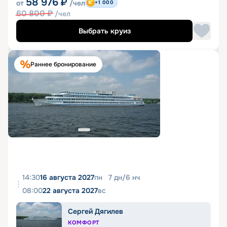
58 976
₽
от
/чел
+1 000
60 800
₽
/чел
Выбрать круиз
Раннее бронирование
14:30
16 августа 2027
пн
7
дн
/
6
нч
08:00
22 августа 2027
вс
Сергей Дягилев
КОМФОРТ